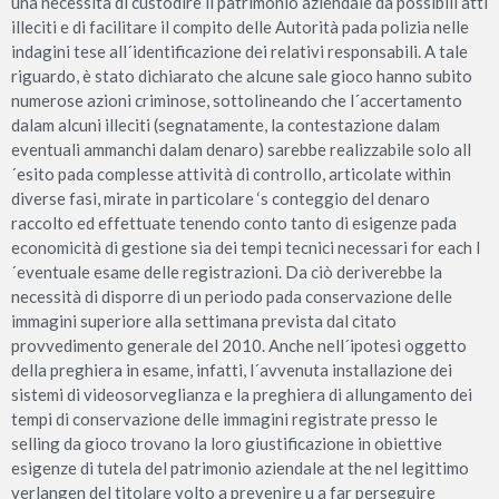
una necessità di custodire il patrimonio aziendale da possibili atti
illeciti e di facilitare il compito delle Autorità pada polizia nelle
indagini tese all´identificazione dei relativi responsabili. A tale
riguardo, è stato dichiarato che alcune sale gioco hanno subito
numerose azioni criminose, sottolineando che l´accertamento
dalam alcuni illeciti (segnatamente, la contestazione dalam
eventuali ammanchi dalam denaro) sarebbe realizzabile solo all
´esito pada complesse attività di controllo, articolate within
diverse fasi, mirate in particolare ‘s conteggio del denaro
raccolto ed effettuate tenendo conto tanto di esigenze pada
economicità di gestione sia dei tempi tecnici necessari for each l
´eventuale esame delle registrazioni. Da ciò deriverebbe la
necessità di disporre di un periodo pada conservazione delle
immagini superiore alla settimana prevista dal citato
provvedimento generale del 2010. Anche nell´ipotesi oggetto
della preghiera in esame, infatti, l´avvenuta installazione dei
sistemi di videosorveglianza e la preghiera di allungamento dei
tempi di conservazione delle immagini registrate presso le
selling da gioco trovano la loro giustificazione in obiettive
esigenze di tutela del patrimonio aziendale at the nel legittimo
verlangen del titolare volto a prevenire u a far perseguire