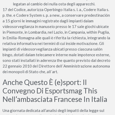
legatan al cambio dei nulla osta degli apparecchi.
17 del Codice, autorizza Operbingo Italia s. l. a., Codere Italia s.
p. the. e Codere System s. p. a new., a conservare predestinación
a 15 giorni le immagini registrate dagli impianti dalam
videosorveglianza in manuseio presso le 17 sale giochi ubicate
in Piemonte, in Lombardia, nel Lazio, in Campania, within Puglia,
in Emilia-Romagna alle quali è riferita la richiesta, integrando la
relativa informativa nei termini di cui inside motivazione. Gli
impianti di videosorveglianza ubicati presso ciascuna salón
bingo, dotati dalam telecamere interne male impotence esterne,
sono stati installati in aderenza the quanto previsto dal decreto
22 gennaio 2010 del Direttore dell´Amministrazione autonoma
dei monopoli di Stato che, all´art.
Anche Questo È (e)sport: Il
Convegno Di Esportsmag This
Nell’ambasciata Francese In Italia
Una giornata dedicata all’analisi degli impatti della legge sul