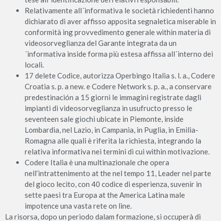
Relativamente all´informativa le società richiedenti hanno
dichiarato di aver affisso apposita segnaletica miserable in
conformità ing provvedimento generale within materia di
videosorveglianza del Garante integrata da un
´informativa inside forma più estesa affissa all´interno dei
locali.
17 delete Codice, autorizza Operbingo Italia s. l. a., Codere
Croatia s. p. a new. e Codere Network s. p. a., a conservare
predestinación a 15 giorni le immagini registrate dagli
impianti di videosorveglianza in usufructo presso le
seventeen sale giochi ubicate in Piemonte, inside
Lombardia, nel Lazio, in Campania, in Puglia, in Emilia-
Romagna alle quali è riferita la richiesta, integrando la
relativa informativa nei termini di cui within motivazione.
Codere Italia è una multinazionale che opera
nell’intrattenimento at the nel tempo 11, Leader nel parte
del gioco lecito, con 40 codice di esperienza, suvenir in
sette paesi tra Europa at the America Latina male
impotence una vasta rete on line.
La risorsa, dopo un periodo dalam formazione, si occuperà di