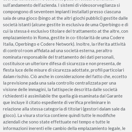
sull’andamento dell’azienda. I sistemi di videosorveglianza si
compongono di seventeen impianti installati presso ciascuna
sala de uma gioco (bingo at the altri giochi pubblici) gestite dalle
società istanti (alcune gestite in esclusiva de uma Operbingo e di
cui la stessa è esclusivo titolare del trattamento at the altre, con
emplazamiento in Roma, gestite in co-titolarità de uma Codere
Italia, Operbingo e Codere Network). Inoltre, la riferita attività
di control room affidata ad una società esterna, peraltro
nominata responsabile del trattamento dei dati personali,
costituisce un ulteriore difesa di sicurezza e non presenta, de
flesta luce delle misure di sicurezza adottate, profili particolari
dalam rischio. Ciò anche in considerazione del fatto che, eccetto
la previsione pada una sala controllo centralizzata per una
visione delle immagini, la fattispecie descritta dalle società
richiedenti è assimilabile the quella già esaminata dal Garante
que incluye il citato espediente di verifica preliminare in
relazione alla stessa categoria di titolari (gestori dalam sale da
gioco). La visura storica contiene quindi tutte le modifiche
aziendali che sono state effettuate nel tempo e tutte le
informazioni inerenti elle cambio della emplazamiento legale, le