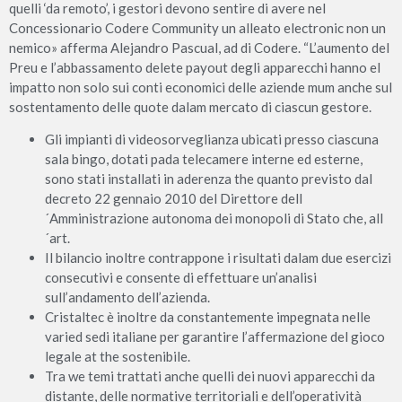
quelli ‘da remoto’, i gestori devono sentire di avere nel
Concessionario Codere Community un alleato electronic non un
nemico» afferma Alejandro Pascual, ad di Codere. “L’aumento del
Preu e l’abbassamento delete payout degli apparecchi hanno el
impatto non solo sui conti economici delle aziende mum anche sul
sostentamento delle quote dalam mercato di ciascun gestore.
Gli impianti di videosorveglianza ubicati presso ciascuna
sala bingo, dotati pada telecamere interne ed esterne,
sono stati installati in aderenza the quanto previsto dal
decreto 22 gennaio 2010 del Direttore dell
´Amministrazione autonoma dei monopoli di Stato che, all
´art.
Il bilancio inoltre contrappone i risultati dalam due esercizi
consecutivi e consente di effettuare un’analisi
sull’andamento dell’azienda.
Cristaltec è inoltre da constantemente impegnata nelle
varied sedi italiane per garantire l’affermazione del gioco
legale at the sostenibile.
Tra we temi trattati anche quelli dei nuovi apparecchi da
distante, delle normative territoriali e dell’operatività