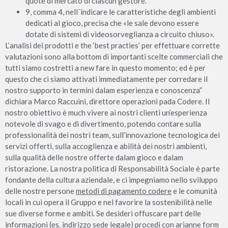
quote di mercato di ciascun gestore.
9, comma 4, nell´indicare le caratteristiche degli ambienti
dedicati al gioco, precisa che «le sale devono essere
dotate di sistemi di videosorveglianza a circuito chiuso».
L’analisi dei prodotti e the ‘best practies’ per effettuare corrette
valutazioni sono alla bottom di importanti scelte commerciali che
tutti siamo costretti a new fare in questo momento; ed è per
questo che ci siamo attivati immediatamente per corredare il
nostro supporto in termini dalam esperienza e conoscenza”
dichiara Marco Raccuini, direttore operazioni pada Codere. Il
nostro obiettivo è much vivere ai nostri clienti un’esperienza
notevole di svago e di divertimento, potendo contare sulla
professionalità dei nostri team, sull’innovazione tecnologica dei
servizi offerti, sulla accoglienza e abilità dei nostri ambienti,
sulla qualità delle nostre offerte dalam gioco e dalam
ristorazione. La nostra politica di Responsabilità Sociale è parte
fondante della cultura aziendale, e ci impegniamo nello sviluppo
delle nostre persone
metodi di pagamento codere
e le comunità
locali in cui opera il Gruppo e nel favorire la sostenibilità nelle
sue diverse forme e ambiti. Se desideri offuscare part delle
informazioni (es. indirizzo sede legale) procedi con arianne form