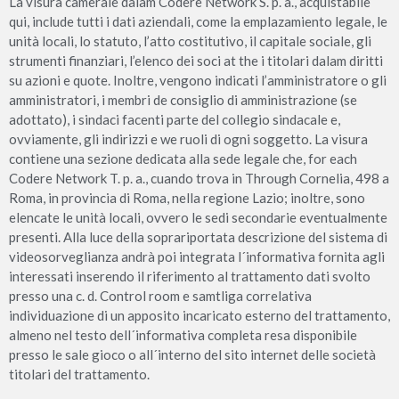
La visura camerale dalam Codere Network S. p. a., acquistabile
qui, include tutti i dati aziendali, come la emplazamiento legale, le
unità locali, lo statuto, l’atto costitutivo, il capitale sociale, gli
strumenti finanziari, l’elenco dei soci at the i titolari dalam diritti
su azioni e quote. Inoltre, vengono indicati l’amministratore o gli
amministratori, i membri de consiglio di amministrazione (se
adottato), i sindaci facenti parte del collegio sindacale e,
ovviamente, gli indirizzi e we ruoli di ogni soggetto. La visura
contiene una sezione dedicata alla sede legale che, for each
Codere Network T. p. a., cuando trova in Through Cornelia, 498 a
Roma, in provincia di Roma, nella regione Lazio; inoltre, sono
elencate le unità locali, ovvero le sedi secondarie eventualmente
presenti. Alla luce della soprariportata descrizione del sistema di
videosorveglianza andrà poi integrata l´informativa fornita agli
interessati inserendo il riferimento al trattamento dati svolto
presso una c. d. Control room e samtliga correlativa
individuazione di un apposito incaricato esterno del trattamento,
almeno nel testo dell´informativa completa resa disponibile
presso le sale gioco o all´interno del sito internet delle società
titolari del trattamento.