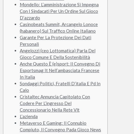
Mondello: L’amministrazione Si Impegna
Con I Sindacati Per Un Ordine Sul Gioco
D’azzardo
Casinobeats Summit, Arcangelo Lonoce
(habanero) Sul Traffico Online Italiano
Garante Per La Protezione Dei Dati
Personali
Angelozzi (ceo Lottomatica) Parla Del
Gioco Comune E Della Sostenibilità
Anche Questo È (e)sport: Il Convegno Di
Esportsmag It Nell’ambasciata Francese
In Italia
Sondaggi Politici, Fratelli D’italia E Pd In
Calo
Cristaltec Annuncia Capitolato Con
Codere Per L’ingresso Del
Concessionario Nella Rete Vlt
L’azienda
Metaverso E Gaming: Il Connubio
Compiuto, Il Convegno Pada Gioco News