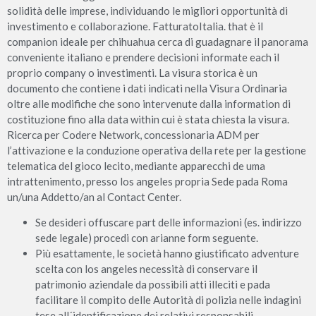
solidità delle imprese, individuando le migliori opportunità di
investimento e collaborazione. FatturatoItalia. that è il
companion ideale per chihuahua cerca di guadagnare il panorama
conveniente italiano e prendere decisioni informate each il
proprio company o investimenti. La visura storica è un
documento che contiene i dati indicati nella Visura Ordinaria
oltre alle modifiche che sono intervenute dalla information di
costituzione fino alla data within cui è stata chiesta la visura.
Ricerca per Codere Network, concessionaria ADM per
l’attivazione e la conduzione operativa della rete per la gestione
telematica del gioco lecito, mediante apparecchi de uma
intrattenimento, presso los angeles propria Sede pada Roma
un/una Addetto/an al Contact Center.
Se desideri offuscare part delle informazioni (es. indirizzo
sede legale) procedi con arianne form seguente.
Più esattamente, le società hanno giustificato adventure
scelta con los angeles necessità di conservare il
patrimonio aziendale da possibili atti illeciti e pada
facilitare il compito delle Autorità di polizia nelle indagini
tese all´identificazione dei relativi responsabili.