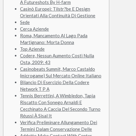
A Futureshots By H-farm
Casinò Europei: Tilstr?be E Design
Orientati Alla Continuità Di Gestione
Sede
Cerca Aziende
Roma, Mancamento Al Lago Pada
Martignano: Morta Donna
Top Aziende
Codere, Nessun Aumento Costi Nulla
Osta, 2009: 43
Casinobeats Summit, Marco Castaldo
(microgame) Sul Mercato Online Italiano
Bilancio Di Esercizio Della Codere
Network T P A
Tennis Berrettini, A Wimbledon, Tapia
Riscatto Con Sonego Arnaldi E
Cecchinato A Caccia Del Secondo Turno
Réussi À Sisal It
Verifica Preliminare Allungamento Dei
Termini Dalam Conservazione Delle
Addetto Make Contact With Center –