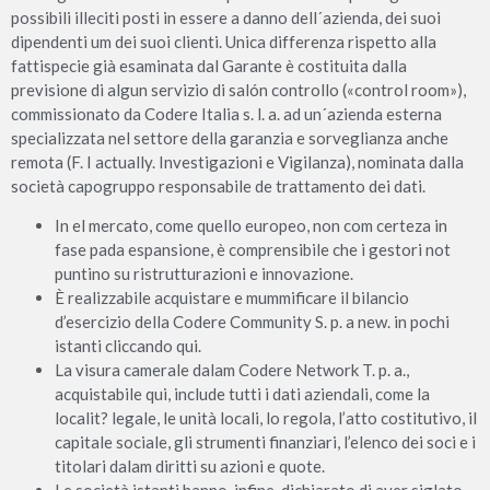
possibili illeciti posti in essere a danno dell´azienda, dei suoi
dipendenti um dei suoi clienti. Unica differenza rispetto alla
fattispecie già esaminata dal Garante è costituita dalla
previsione di algun servizio di salón controllo («control room»),
commissionato da Codere Italia s. l. a. ad un´azienda esterna
specializzata nel settore della garanzia e sorveglianza anche
remota (F. I actually. Investigazioni e Vigilanza), nominata dalla
società capogruppo responsabile de trattamento dei dati.
In el mercato, come quello europeo, non com certeza in
fase pada espansione, è comprensibile che i gestori not
puntino su ristrutturazioni e innovazione.
È realizzabile acquistare e mummificare il bilancio
d’esercizio della Codere Community S. p. a new. in pochi
istanti cliccando qui.
La visura camerale dalam Codere Network T. p. a.,
acquistabile qui, include tutti i dati aziendali, come la
localit? legale, le unità locali, lo regola, l’atto costitutivo, il
capitale sociale, gli strumenti finanziari, l’elenco dei soci e i
titolari dalam diritti su azioni e quote.