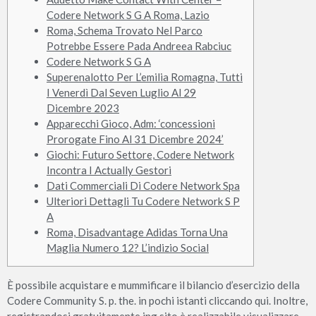
Codere Network S G A Roma, Lazio
Roma, Schema Trovato Nel Parco
Potrebbe Essere Pada Andreea Rabciuc
Codere Network S G A
Superenalotto Per L’emilia Romagna, Tutti
I Venerdì Dal Seven Luglio Al 29
Dicembre 2023
Apparecchi Gioco, Adm: ‘concessioni
Prorogate Fino Al 31 Dicembre 2024’
Giochi: Futuro Settore, Codere Network
Incontra I Actually Gestori
Dati Commerciali Di Codere Network Spa
Ulteriori Dettagli Tu Codere Network S P
A
Roma, Disadvantage Adidas Torna Una
Maglia Numero 12? L’indizio Social
È possibile acquistare e mummificare il bilancio d’esercizio della
Codere Community S. p. the. in pochi istanti cliccando qui. Inoltre,
registrandosi gratuitamente ing sito è realizzabile visualizzare