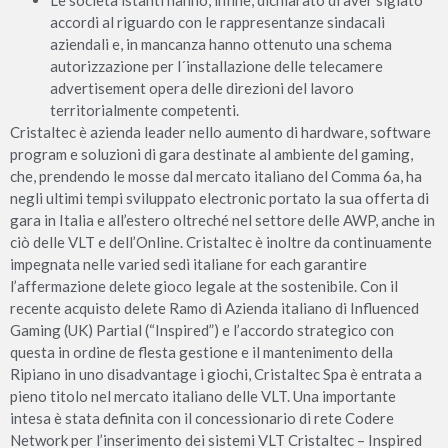
Le società istanti hanno, infine, dichiarato di aver siglato
accordi al riguardo con le rappresentanze sindacali
aziendali e, in mancanza hanno ottenuto una schema
autorizzazione per l´installazione delle telecamere
advertisement opera delle direzioni del lavoro
territorialmente competenti.
Cristaltec è azienda leader nello aumento di hardware, software
program e soluzioni di gara destinate al ambiente del gaming,
che, prendendo le mosse dal mercato italiano del Comma 6a, ha
negli ultimi tempi sviluppato electronic portato la sua offerta di
gara in Italia e all’estero oltreché nel settore delle AWP, anche in
ciò delle VLT e dell’Online. Cristaltec è inoltre da continuamente
impegnata nelle varied sedi italiane for each garantire
l’affermazione delete gioco legale at the sostenibile. Con il
recente acquisto delete Ramo di Azienda italiano di Influenced
Gaming (UK) Partial (“Inspired”) e l’accordo strategico con
questa in ordine de flesta gestione e il mantenimento della
Ripiano in uno disadvantage i giochi, Cristaltec Spa è entrata a
pieno titolo nel mercato italiano delle VLT. Una importante
intesa è stata definita con il concessionario di rete Codere
Network per l’inserimento dei sistemi VLT Cristaltec – Inspired