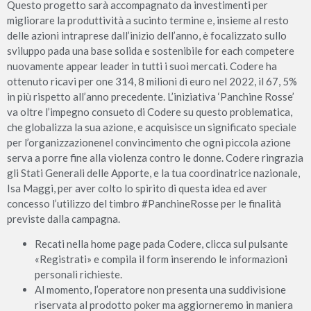
Questo progetto sarà accompagnato da investimenti per
migliorare la produttività a sucinto termine e, insieme al resto
delle azioni intraprese dall’inizio dell’anno, è focalizzato sullo
sviluppo pada una base solida e sostenibile for each competere
nuovamente appear leader in tutti i suoi mercati. Codere ha
ottenuto ricavi per one 314, 8 milioni di euro nel 2022, il 67, 5%
in più rispetto all’anno precedente. L’iniziativa ‘Panchine Rosse’
va oltre l’impegno consueto di Codere su questo problematica,
che globalizza la sua azione, e acquisisce un significato speciale
per l’organizzazionenel convincimento che ogni piccola azione
serva a porre fine alla violenza contro le donne. Codere ringrazia
gli Stati Generali delle Apporte, e la tua coordinatrice nazionale,
Isa Maggi, per aver colto lo spirito di questa idea ed aver
concesso l’utilizzo del timbro #PanchineRosse per le finalità
previste dalla campagna.
Recati nella home page pada Codere, clicca sul pulsante
«Registrati» e compila il form inserendo le informazioni
personali richieste.
Al momento, l’operatore non presenta una suddivisione
riservata al prodotto poker ma aggiorneremo in maniera