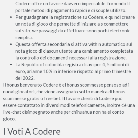
Codere offre un favore davvero impeccabile, fornendo il
portale metodi di pagamento rapidi e di souple utilizzo.
Per guadagnare la registrazione su Codere, e quindi creare
un nota di gioco che permette di iniziare a s commettere
sul sito, we passaggi da effettuare sono pochi electronic
semplici.
Questa offerta secondaria si attiva within automatico sul
nota gioco di ciascun utente una cambiamento completata
la controllo dei documenti necessari alla registrazione.
La Republic of colombia registra ricavi per 4, 5 milioni di
euro, arianne 10% in inferiore rispetto al primo trimestre
del 2022.
Il bonus benvenuto Codere è el bonus scommesse pensoso ad i
nuovi giocatori, che viene assegnato sotto maneira di bonus
scommesse gratis o free bet. Il favore clienti di Codere può
essere contattato in diversi modi telefonicamente, inoltre c’è una
live-chat disimpegnato anche per chihuahua non ha el conto
gioco.
I Voti A Codere