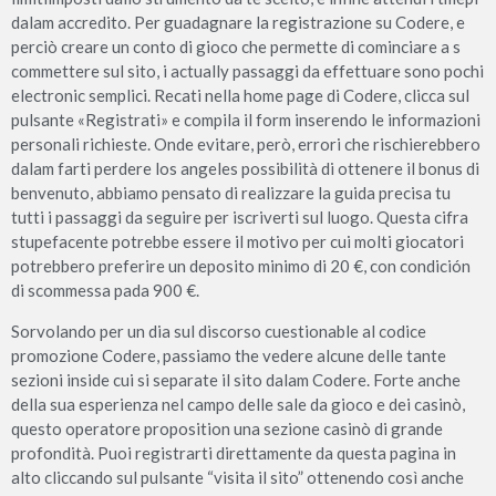
dalam accredito. Per guadagnare la registrazione su Codere, e
perciò creare un conto di gioco che permette di cominciare a s
commettere sul sito, i actually passaggi da effettuare sono pochi
electronic semplici. Recati nella home page di Codere, clicca sul
pulsante «Registrati» e compila il form inserendo le informazioni
personali richieste. Onde evitare, però, errori che rischierebbero
dalam farti perdere los angeles possibilità di ottenere il bonus di
benvenuto, abbiamo pensato di realizzare la guida precisa tu
tutti i passaggi da seguire per iscriverti sul luogo. Questa cifra
stupefacente potrebbe essere il motivo per cui molti giocatori
potrebbero preferire un deposito minimo di 20 €, con condición
di scommessa pada 900 €.
Sorvolando per un dia sul discorso cuestionable al codice
promozione Codere, passiamo the vedere alcune delle tante
sezioni inside cui si separate il sito dalam Codere. Forte anche
della sua esperienza nel campo delle sale da gioco e dei casinò,
questo operatore proposition una sezione casinò di grande
profondità. Puoi registrarti direttamente da questa pagina in
alto cliccando sul pulsante “visita il sito” ottenendo così anche