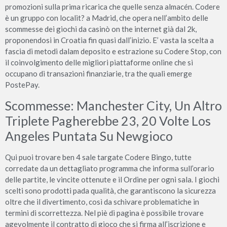
promozioni sulla prima ricarica che quelle senza almacén. Codere
è un gruppo con localit? a Madrid, che opera nell’ambito delle
scommesse dei giochi da casinò on the internet già dal 2k,
proponendosi in Croatia fin quasi dall’inizio. E’ vasta la scelta a
fascia di metodi dalam deposito e estrazione su Codere Stop, con
il coinvolgimento delle migliori piattaforme online che si
occupano di transazioni finanziarie, tra the quali emerge
PostePay.
Scommesse: Manchester City, Un Altro
Triplete Pagherebbe 23, 20 Volte Los
Angeles Puntata Su Newgioco
Qui puoi trovare ben 4 sale targate Codere Bingo, tutte
corredate da un dettagliato programma che informa sull’orario
delle partite, le vincite ottenute e il Ordine per ogni sala. I giochi
scelti sono prodotti pada qualità, che garantiscono la sicurezza
oltre che il divertimento, così da schivare problematiche in
termini di scorrettezza. Nel piè di pagina è possibile trovare
agevolmente il contratto di gioco che si firma all’iscrizione e