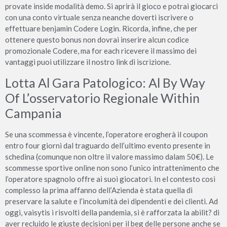
provate inside modalità demo. Si aprirà il gioco e potrai giocarci
con una conto virtuale senza neanche doverti iscrivere o
effettuare benjamin Codere Login. Ricorda, infine, che per
ottenere questo bonus non dovrai inserire alcun codice
promozionale Codere, ma for each ricevere il massimo dei
vantaggi puoi utilizzare il nostro link di iscrizione.
Lotta Al Gara Patologico: Al By Way
Of L’osservatorio Regionale Within
Campania
Se una scommessa è vincente, l’operatore erogherà il coupon
entro four giorni dal traguardo dell’ultimo evento presente in
schedina (comunque non oltre il valore massimo dalam 50€). Le
scommesse sportive online non sono l’unico intrattenimento che
l’operatore spagnolo offre ai suoi giocatori. In el contesto così
complesso la prima affanno dell’Azienda è stata quella di
preservare la salute e l’incolumità dei dipendenti e dei clienti. Ad
oggi, vaisytis i risvolti della pandemia, si è rafforzata la abilit? di
aver recluido le giuste decisioni per il beg delle persone anche se