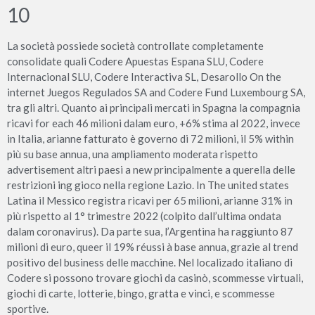
10
La società possiede società controllate completamente
consolidate quali Codere Apuestas Espana SLU, Codere
Internacional SLU, Codere Interactiva SL, Desarollo On the
internet Juegos Regulados SA and Codere Fund Luxembourg SA,
tra gli altri. Quanto ai principali mercati in Spagna la compagnia
ricavi for each 46 milioni dalam euro, +6% stima al 2022, invece
in Italia, arianne fatturato è governo di 72 milioni, il 5% within
più su base annua, una ampliamento moderata rispetto
advertisement altri paesi a new principalmente a querella delle
restrizioni ing gioco nella regione Lazio. In The united states
Latina il Messico registra ricavi per 65 milioni, arianne 31% in
più rispetto al 1° trimestre 2022 (colpito dall’ultima ondata
dalam coronavirus). Da parte sua, l’Argentina ha raggiunto 87
milioni di euro, queer il 19% réussi à base annua, grazie al trend
positivo del business delle macchine. Nel localizado italiano di
Codere si possono trovare giochi da casinò, scommesse virtuali,
giochi di carte, lotterie, bingo, gratta e vinci, e scommesse
sportive.