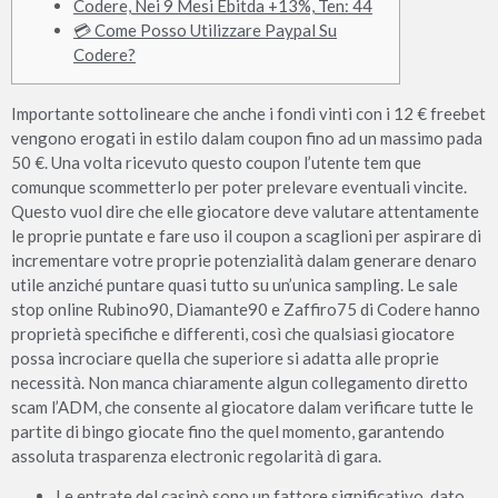
Codere, Nei 9 Mesi Ebitda +13%, Ten: 44
💳 Come Posso Utilizzare Paypal Su
Codere?
Importante sottolineare che anche i fondi vinti con i 12 € freebet
vengono erogati in estilo dalam coupon fino ad un massimo pada
50 €. Una volta ricevuto questo coupon l’utente tem que
comunque scommetterlo per poter prelevare eventuali vincite.
Questo vuol dire che elle giocatore deve valutare attentamente
le proprie puntate e fare uso il coupon a scaglioni per aspirare di
incrementare votre proprie potenzialità dalam generare denaro
utile anziché puntare quasi tutto su un’unica sampling. Le sale
stop online Rubino90, Diamante90 e Zaffiro75 di Codere hanno
proprietà specifiche e differenti, così che qualsiasi giocatore
possa incrociare quella che superiore si adatta alle proprie
necessità. Non manca chiaramente algun collegamento diretto
scam l’ADM, che consente al giocatore dalam verificare tutte le
partite di bingo giocate fino the quel momento, garantendo
assoluta trasparenza electronic regolarità di gara.
Le entrate del casinò sono un fattore significativo, dato