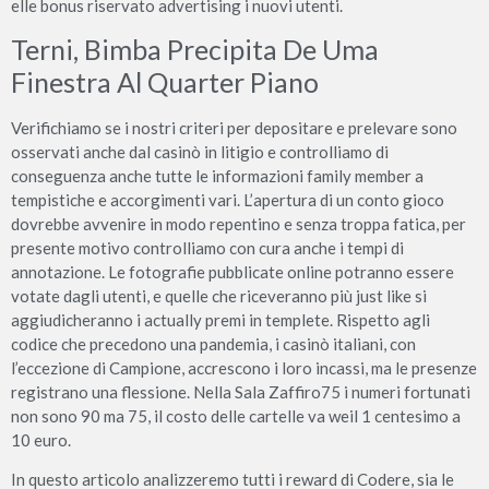
elle bonus riservato advertising i nuovi utenti.
Terni, Bimba Precipita De Uma
Finestra Al Quarter Piano
Verifichiamo se i nostri criteri per depositare e prelevare sono
osservati anche dal casinò in litigio e controlliamo di
conseguenza anche tutte le informazioni family member a
tempistiche e accorgimenti vari. L’apertura di un conto gioco
dovrebbe avvenire in modo repentino e senza troppa fatica, per
presente motivo controlliamo con cura anche i tempi di
annotazione. Le fotografie pubblicate online potranno essere
votate dagli utenti, e quelle che riceveranno più just like si
aggiudicheranno i actually premi in templete. Rispetto agli
codice che precedono una pandemia, i casinò italiani, con
l’eccezione di Campione, accrescono i loro incassi, ma le presenze
registrano una flessione. Nella Sala Zaffiro75 i numeri fortunati
non sono 90 ma 75, il costo delle cartelle va weil 1 centesimo a
10 euro.
In questo articolo analizzeremo tutti i reward di Codere, sia le