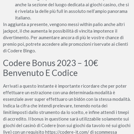
anche la sezione del luogo dedicata ai giochi casino, che si
è rivelata la delle più full in assoluto nell’ampio panorama
italiano.
In aggiunta a presente, vengono messi within palio anche altri
jackpot, il che aumenta le possibilità di vincita impotence il
divertimento. Per aumentare ancora di più le vostre chance di
premio poi, potrete accedere alle promozioni riservate ai clienti
di Codere Bingo.
Codere Bonus 2023 – 10€
Benvenuto E Codice
Arrivati a questo instante è importante ricordare che per poter
effettuare un estrazione con una determinada modalità è
essenziale aver super effettuaro un bidón con la stessa modalità.
Indica la cifra che intendi prelevare, tenendo nota dei
limitiimposti dallo strumento da lo scelto, e infine attendi i tmepi
di accredito. Il bonus in questione sarà utilizzabile solamente sui
giochi del casinò di Codere (non sui giochi da tavolo né sui giochi
live) con un requisito
https://codere-it.com/
di scommessa