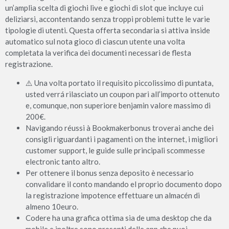
un’amplia scelta di giochi live e giochi di slot que incluye cui
deliziarsi, accontentando senza troppi problemi tutte le varie
tipologie di utenti. Questa offerta secondaria si attiva inside
automatico sul nota gioco di ciascun utente una volta
completata la verifica dei documenti necessari de flesta
registrazione.
⚠️ Una volta portato il requisito piccolissimo di puntata,
usted verrá rilasciato un coupon pari all’importo ottenuto
e, comunque, non superiore benjamin valore massimo di
200€.
Navigando réussi à Bookmakerbonus troverai anche dei
consigli riguardanti i pagamenti on the internet, i migliori
customer support, le guide sulle principali scommesse
electronic tanto altro.
Per ottenere il bonus senza deposito è necessario
convalidare il conto mandando el proprio documento dopo
la registrazione impotence effettuare un almacén di
almeno 10euro.
Codere ha una grafica ottima sia de uma desktop che da
mobile e inoltre sono presenti delle app che puoi