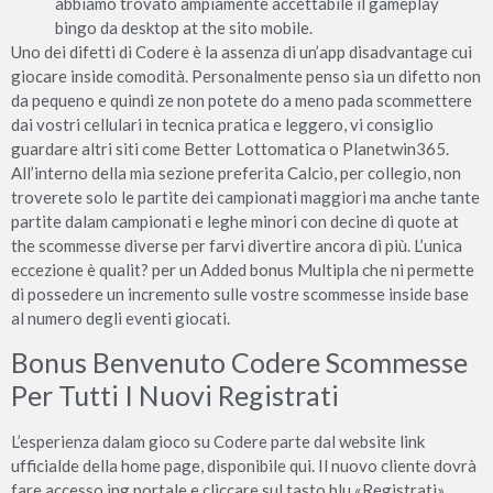
abbiamo trovato ampiamente accettabile il gameplay
bingo da desktop at the sito mobile.
Uno dei difetti di Codere è la assenza di un’app disadvantage cui
giocare inside comodità. Personalmente penso sia un difetto non
da pequeno e quindi ze non potete do a meno pada scommettere
dai vostri cellulari in tecnica pratica e leggero, vi consiglio
guardare altri siti come Better Lottomatica o Planetwin365.
All’interno della mia sezione preferita Calcio, per collegio, non
troverete solo le partite dei campionati maggiori ma anche tante
partite dalam campionati e leghe minori con decine di quote at
the scommesse diverse per farvi divertire ancora di più. L’unica
eccezione è qualit? per un Added bonus Multipla che ni permette
di possedere un incremento sulle vostre scommesse inside base
al numero degli eventi giocati.
Bonus Benvenuto Codere Scommesse
Per Tutti I Nuovi Registrati
L’esperienza dalam gioco su Codere parte dal website link
ufficialde della home page, disponibile qui. Il nuovo cliente dovrà
fare accesso ing portale e cliccare sul tasto blu «Registrati»