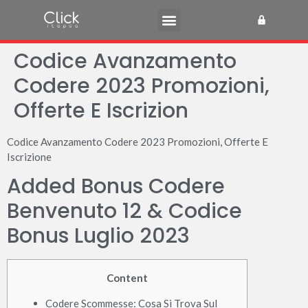
Codice Avanzamento
Codere 2023 Promozioni,
Offerte E Iscrizion
Codice Avanzamento Codere 2023 Promozioni, Offerte E
Iscrizione
Added Bonus Codere
Benvenuto 12 & Codice
Bonus Luglio 2023
Content
Codere Scommesse: Cosa Si Trova Sul