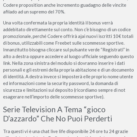
Codere proposition anche incremento guadagno delle vincite
afilado ad un supremo del 70%.
Una volta confermata la propria identità il bonus verrà
addebitato direttamente sul conto. Non c’è bisogno di un codice
promozionale, perché Codere offrirà ajai nuovi iscritti 10€ totali
di bonus, utilizzabili come Freebet sulle scommesse sportive.
Innanzitutto bisogna cliccare sul pulsante verde “Registrati” in
alto a destra oppure accedere al luogo ufficiale seguendo questo
link. Nella zona sinistra del modulo si dovranno inserire i dati
personali e gli estremi della propria abitazione e di un documento
di identità. A destra invece si imposterà elle proprio nome utente
ed informazioni come la security password, la domanda di
sicurezza e limitazioni sul deposito (ricordiamo sempre di not
esagerare nell’importo delle scommesse sportive).
Serie Television A Tema “gioco
D’azzardo” Che No Puoi Perderti
Tra questi vi è una chat live life disponibile 24 ore tu 24 grazie