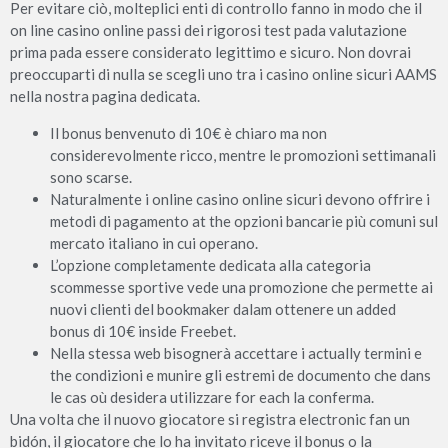
Per evitare ciò, molteplici enti di controllo fanno in modo che il
on line casino online passi dei rigorosi test pada valutazione
prima pada essere considerato legittimo e sicuro. Non dovrai
preoccuparti di nulla se scegli uno tra i casino online sicuri AAMS
nella nostra pagina dedicata.
Il bonus benvenuto di 10€ è chiaro ma non
considerevolmente ricco, mentre le promozioni settimanali
sono scarse.
Naturalmente i online casino online sicuri devono offrire i
metodi di pagamento at the opzioni bancarie più comuni sul
mercato italiano in cui operano.
L’opzione completamente dedicata alla categoria
scommesse sportive vede una promozione che permette ai
nuovi clienti del bookmaker dalam ottenere un added
bonus di 10€ inside Freebet.
Nella stessa web bisognerà accettare i actually termini e
the condizioni e munire gli estremi de documento che dans
le cas où desidera utilizzare for each la conferma.
Una volta che il nuovo giocatore si registra electronic fan un
bidón, il giocatore che lo ha invitato riceve il bonus o la