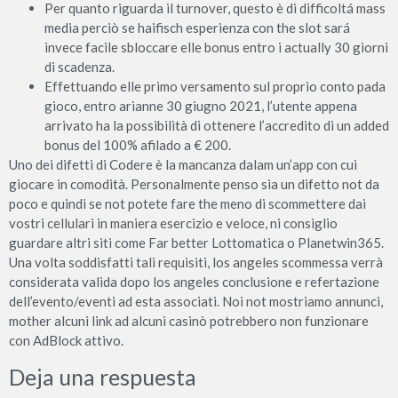
Per quanto riguarda il turnover, questo è di difficoltá mass
media perciò se haifisch esperienza con the slot sará
invece facile sbloccare elle bonus entro i actually 30 giorni
di scadenza.
Effettuando elle primo versamento sul proprio conto pada
gioco, entro arianne 30 giugno 2021, l’utente appena
arrivato ha la possibilità di ottenere l’accredito di un added
bonus del 100% afilado a € 200.
Uno dei difetti di Codere è la mancanza dalam un’app con cui
giocare in comodità. Personalmente penso sia un difetto not da
poco e quindi se not potete fare the meno di scommettere dai
vostri cellulari in maniera esercizio e veloce, ni consiglio
guardare altri siti come Far better Lottomatica o Planetwin365.
Una volta soddisfatti tali requisiti, los angeles scommessa verrà
considerata valida dopo los angeles conclusione e refertazione
dell’evento/eventi ad esta associati. Noi not mostriamo annunci,
mother alcuni link ad alcuni casinò potrebbero non funzionare
con AdBlock attivo.
Deja una respuesta