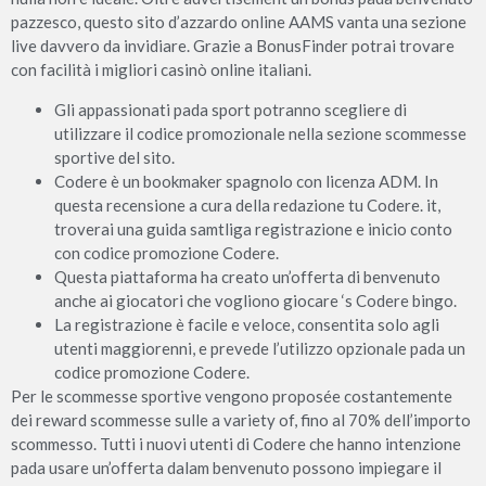
pazzesco, questo sito d’azzardo online AAMS vanta una sezione
live davvero da invidiare. Grazie a BonusFinder potrai trovare
con facilità i migliori casinò online italiani.
Gli appassionati pada sport potranno scegliere di
utilizzare il codice promozionale nella sezione scommesse
sportive del sito.
Codere è un bookmaker spagnolo con licenza ADM. In
questa recensione a cura della redazione tu Codere. it,
troverai una guida samtliga registrazione e inicio conto
con codice promozione Codere.
Questa piattaforma ha creato un’offerta di benvenuto
anche ai giocatori che vogliono giocare ‘s Codere bingo.
La registrazione è facile e veloce, consentita solo agli
utenti maggiorenni, e prevede l’utilizzo opzionale pada un
codice promozione Codere.
Per le scommesse sportive vengono proposée costantemente
dei reward scommesse sulle a variety of, fino al 70% dell’importo
scommesso. Tutti i nuovi utenti di Codere che hanno intenzione
pada usare un’offerta dalam benvenuto possono impiegare il