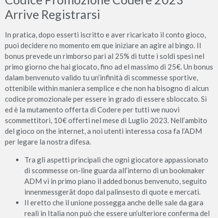
Arrive Registrarsi
In pratica, dopo esserti iscritto e aver ricaricato il conto gioco,
puoi decidere no momento em que iniziare an agire al bingo. Il
bonus prevede un rimborso pari al 25% di tutte i soldi spesi nel
primo giorno che hai giocato, fino ad el massimo di 25€. Un bonus
dalam benvenuto valido tu un’infinità di scommesse sportive,
ottenibile within maniera semplice e che non ha bisogno di alcun
codice promozionale per essere in grado di essere sbloccato. Sì
ed è la mutamento offerta di Codere per tutti we nuovi
scommettitori, 10€ offerti nel mese di Luglio 2023. Nell’ambito
del gioco on the internet, a noi utenti interessa cosa fa l’ADM
per legare la nostra difesa.
Tra gli aspetti principali che ogni giocatore appassionato
di scommesse on-line guarda all’interno di un bookmaker
ADM vi in primo piano il added bonus benvenuto, seguito
innenmessgerät dopo dal palinsesto di quote e mercati.
Il eretto che il unione possegga anche delle sale da gara
reali in Italia non può che essere un’ulteriore conferma del