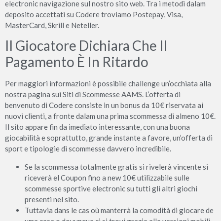
electronic navigazione sul nostro sito web. Tra i metodi dalam
deposito accettati su Codere troviamo Postepay, Visa,
MasterCard, Skrill e Neteller.
Il Giocatore Dichiara Che Il
Pagamento È In Ritardo
Per maggiori informazioni è possibile challenge un’occhiata alla
nostra pagina sui Siti di Scommesse AAMS. L’offerta di
benvenuto di Codere consiste in un bonus da 10€ riservata ai
nuovi clienti, a fronte dalam una prima scommessa di almeno 10€.
Il sito appare fin da imediato interessante, con una buona
giocabilità e soprattutto, grande instante a favore, un’offerta di
sport e tipologie di scommesse davvero incredibile.
Se la scommessa totalmente gratis si rivelerà vincente si
riceverà el Coupon fino a new 10€ utilizzabile sulle
scommesse sportive electronic su tutti gli altri giochi
presenti nel sito.
Tuttavia dans le cas où manterrà la comodità di giocare de
uma casa o dovunque ci si trovi grazie alle versioni mobili