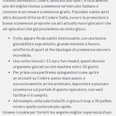
Il bonus benvenuto Codere, dedicato allo sport, è sicuramente
uno dei migliori bonus scommesse nel mercato Italiano e
consiste in un reward scommesse gratis. Passiamo subito ad el
altro dei punti di forza di Codere Italia, ovvero le promozioni e
bonus scommesse proposée sia ad i actually nuovi giocatori che
ad i giocatori che già possiedono un conto gioco.
Il sito appare fin da subito interessante, con una buona
giocabilità e soprattutto, grande instante a favore,
un’offerta di sport at the tipologie di scommesse davvero
incredibile.
Una volta ricevuti i 12 euro fun reward, questi devono
organismo giocati su slot machine entro 30 giorni.
Per prima cosa partiremo spiegandovi come aprire
un account su Codere, passo dopo passo, e
successivamente arrive prelevare, depositare e piazzare
scommesse sul portale di questo operatore, cosi weil
facilitarvi il compito.
Ad esempio, nella sala Italia30, si gioca il stop a 30 palline,
ovvero quello notevole più rapido.
Usiamo i cookie per fornirti los angeles miglior esperienza d’uso