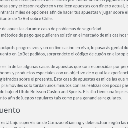
adas sony ericsson registren y realicen apuestas con dinero actual, l
trarás miles de opciones afin de hacer tus apuestas y jugar sobre el
itante de 1xBet sobre Chile.
e de apuestas durante caso de problemas de seguridad.
 métodos de pago que pudieran existir en el mercado de mis casinos 
kpots progresivos y un on line casino en vivo, lo pasarás genial du
uento en 1xBet pedidos, sorprendete el código de cupón en el propio
e es la de las algunas casas de apuestas que son reconocidas por per
 bonos y productos especiales con un objetivo de o qual la experienc
istrados sobre el presente. Esta casa de apuestas es mi de las que 
es pra móviles solo tardan unos minutos con las realizas con pocos p
ado bajo el título Betsson Casino and Sports. El sitio tiene una impre
anto afin de juegos regulares tais como para ganancias regulares.
cuento
t está bajo supervisión de Curazao eGaming y debe actuar según las r