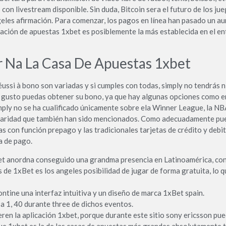
 con livestream disponible. Sin duda, Bitcoin sera el futuro de los ju
les afirmación. Para comenzar, los pagos en línea han pasado un au
liación de apuestas 1xbet es posiblemente la más establecida en el e
 Na La Casa De Apuestas 1xbet
éussi à bono son variadas y si cumples con todas, simply no tendrás 
e gusto puedas obtener su bono, ya que hay algunas opciones como en
imply no se ha cualificado únicamente sobre ela Winner League, la NBA
aridad que también han sido mencionados. Como adecuadamente pued
s con función prepago y las tradicionales tarjetas de crédito y debi
a de pago.
bet anordna conseguido una grandma presencia en Latinoamérica, con
 de 1xBet es los angeles posibilidad de jugar de forma gratuita, lo 
ntine una interfaz intuitiva y un diseño de marca 1xBet spain.
 a 1, 40 durante three de dichos eventos.
en la aplicación 1xbet, porque durante este sitio sony ericsson pu
que 1xbet es la de las casas de apuestas más grandes absolutamente 