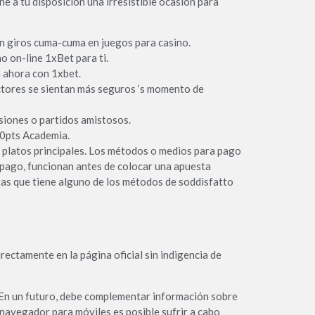
e a tu disposición una irresistible ocasion para
en giros cuma-cuma en juegos para casino.
no on-line 1xBet para ti.
a ahora con 1xbet.
ctores se sientan más seguros ‘s momento de
isiones o partidos amistosos.
00pts Academia.
 platos principales. Los métodos o medios para pago
 pago, funcionan antes de colocar una apuesta
entas que tiene alguno de los métodos de soddisfatto
rectamente en la página oficial sin indigencia de
. En un futuro, debe complementar información sobre
e navegador para móviles es posible sufrir a cabo