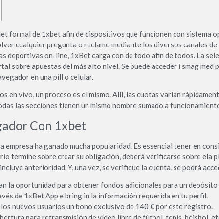
rnet formal de 1xbet afin de dispositivos que funcionen con sistema
olver cualquier pregunta o reclamo mediante los diversos canales de
as deportivas on-line, 1xBet carga con de todo afin de todos. La se
rtal sobre apuestas del más alto nivel. Se puede acceder i smag med 
vegador en una pill o celular.
s en vivo, un proceso es el mismo. Allí, las cuotas varían rápidame
 todas las secciones tienen un mismo nombre sumado a funcionamient
gador Con 1xbet
sta empresa ha ganado mucha popularidad. Es essencial tener en consi
ario termine sobre crear su obligación, deberá verificarse sobre ela 
luye anterioridad. Y, una vez, se verifique la cuenta, se podrá acce
n la oportunidad para obtener fondos adicionales para un depósito 
avés de 1xBet App e bring in la información requerida en tu perfil.
los nuevos usuarios un bono exclusivo de 140 € por este registro.
rtura para retransmisión de vídeo libre de fútbol, tenis, béisbol, etc