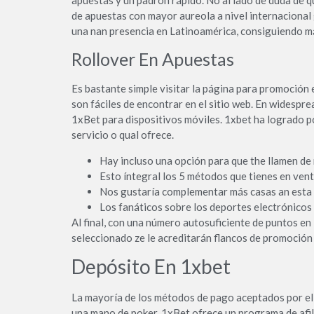
de apuestas con mayor aureola a nivel internacional 
una nan presencia en Latinoamérica, consiguiendo má
Rollover En Apuestas
Es bastante simple visitar la página para promoción 
son fáciles de encontrar en el sitio web. En widespre
1xBet para dispositivos móviles. 1xbet ha logrado po
servicio o qual ofrece.
Hay incluso una opción para que the llamen de
Esto íntegral los 5 métodos que tienes en vent
Nos gustaría complementar más casas an esta lis
Los fanáticos sobre los deportes electrónicos
Al final, con una número autosuficiente de puntos en
seleccionado ze le acreditarán flancos de promoción 
Depósito En 1xbet
La mayoría de los métodos de pago aceptados por el u
una mano de poker. 1xBet ofrece un programa de afili