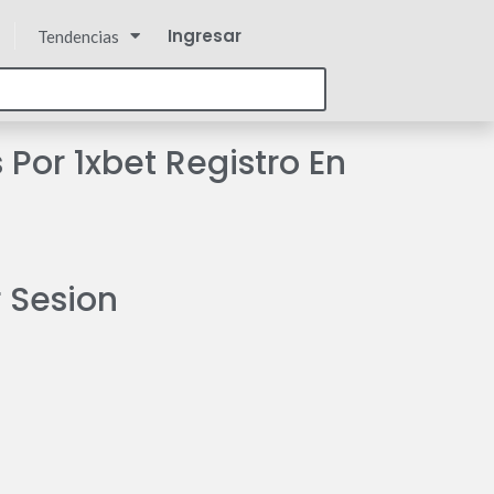
Ingresar
Tendencias
Por 1xbet Registro En
r Sesion