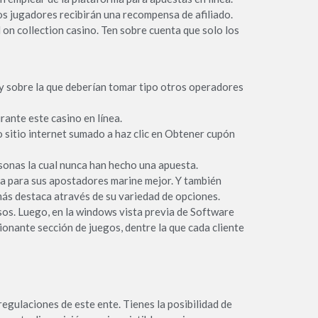
os jugadores recibirán una recompensa de afiliado.
 on collection casino. Ten sobre cuenta que solo los
y sobre la que deberían tomar tipo otros operadores
rante este casino en línea.
 sitio internet sumado a haz clic en Obtener cupón
sonas la cual nunca han hecho una apuesta.
ia para sus apostadores marine mejor. Y también
más destaca através de su variedad de opciones.
asos. Luego, en la windows vista previa de Software
sionante sección de juegos, dentre la que cada cliente
egulaciones de este ente. Tienes la posibilidad de