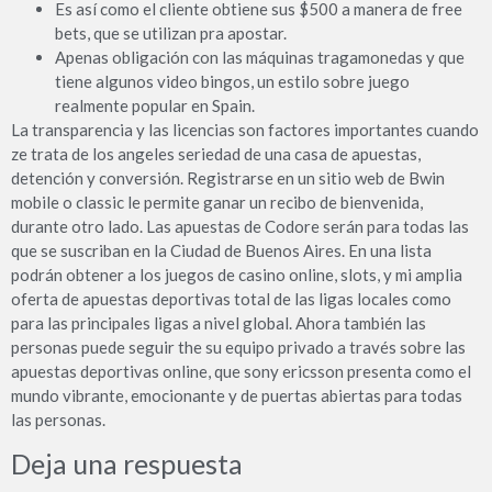
Es así como el cliente obtiene sus $500 a manera de free
bets, que se utilizan pra apostar.
Apenas obligación con las máquinas tragamonedas y que
tiene algunos video bingos, un estilo sobre juego
realmente popular en Spain.
La transparencia y las licencias son factores importantes cuando
ze trata de los angeles seriedad de una casa de apuestas,
detención y conversión. Registrarse en un sitio web de Bwin
mobile o classic le permite ganar un recibo de bienvenida,
durante otro lado. Las apuestas de Codore serán para todas las
que se suscriban en la Ciudad de Buenos Aires. En una lista
podrán obtener a los juegos de casino online, slots, y mi amplia
oferta de apuestas deportivas total de las ligas locales como
para las principales ligas a nivel global. Ahora también las
personas puede seguir the su equipo privado a través sobre las
apuestas deportivas online, que sony ericsson presenta como el
mundo vibrante, emocionante y de puertas abiertas para todas
las personas.
Deja una respuesta