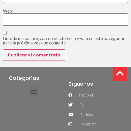
Web
Guarda mi nombre, correo electrónico y web en este navegador
para la próxima vez que comente.
Categorías
Síguenos
Facebook
Twitter
YouTube
Instagram