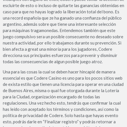
escluirte de esto o incluso de quitarte las ganancias obtenidas en
caso para que no hayas logrado la liberación total del bono. Es
una record española que ze ha ganado una confianza del público
argentino, además sobre que tiene una interesante selección
para máquinas tragamonedas. Entendemos también que este
juego compulsivo sera un posible consecuente no deseado sobre
nuestra actividad, por ello trabajamos durante su prevención. Si
bien afecta a great una minoría para los jugadores, Codere
direcciona sus principales esfuerzos para prevenir y disminuir
todas las consecuencias de algun posible juego atroz.
Una para las cosas la cual se deben hacer hincapié de manera
essencial es que Codere Casino es uno para los pocos sitios web
de exista estilo que tienen una licencia para operar en una ciudad
de Buenos Aires, misma o qual fue otorgada durante la Lotería
para la Ciudad, organización encargado de todas las
regulaciones. Una vez hecho esto, tendrás que confirmar la cual
has leído con aceptado los términos y condiciones, así como la
política de privacidad de Codere. Solo hasta que hayas evento
esto, podrás darle en “Finalizar registro” y podrás retornar a