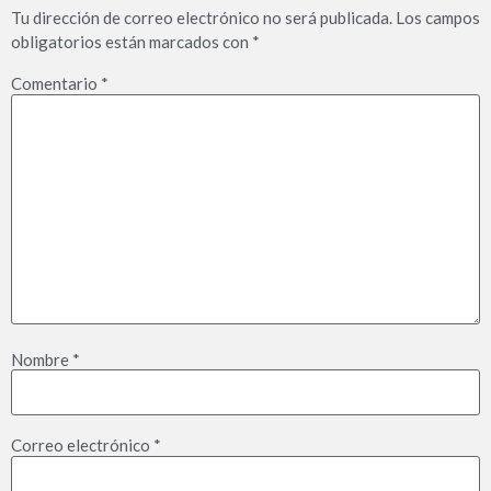
Tu dirección de correo electrónico no será publicada.
Los campos
obligatorios están marcados con
*
Comentario
*
Nombre
*
Correo electrónico
*