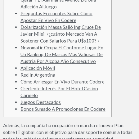
Adicción Al Juego
Preguntas Frecuentes Sobre Cómo
Apostar En Vivo En Codere
Dolarización Massa Salió Ing Cruce De
Javier Milei: «¿cuánto Mercado Van A
Sostener Con Salarios Para U$s100? «
Novomatic Ocupa El Conforme Lugar En
Un Ranking De Marcas Más Valiosas De
Austria Por Alcoba Año Consecutivo
Aplicación Móvil
Red In Argentina
Cómo Arriesgar En Vivo Durante Codere
Creciente Interés Por El Hotel Casino
Carmelo
Juegos Destacados
Bonos Sumado A Promociones En Codere
Además, la compañía ha ocupación en marcha el nuevo Plan
sobre IT global, con el objetivo para dar soporte común a todas
todas las unidades del grupo y reforzar una seguridad.