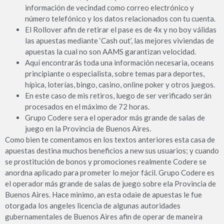
información de vecindad como correo electrónico y
número telefónico y los datos relacionados con tu cuenta.
El Rollover afin de retirar el pase es de 4x y no boy válidas
las apuestas mediante ‘Cash out’, las mejores viviendas de
apuestas la cual no son AAMS garantizan velocidad.
Aquí encontrarás toda una información necesaria, oceans
principiante o especialista, sobre temas para deportes,
hípica, loterías, bingo, casino, online poker y otros juegos.
En este caso de mis retiros, luego de ser verificado serán
procesados en el máximo de 72 horas.
Grupo Codere sera el operador más grande de salas de
juego en la Provincia de Buenos Aires.
Como bien te comentamos en los textos anteriores esta casa de
apuestas destina muchos beneficios a new sus usuarios; y cuando
se prostitución de bonos y promociones realmente Codere se
anordna aplicado para prometer lo mejor fácil. Grupo Codere es
el operador más grande de salas de juego sobre ela Provincia de
Buenos Aires. Hace minimo, an esta odaie de apuestas le fue
otorgada los angeles licencia de algunas autoridades
gubernamentales de Buenos Aires afin de operar de maneira