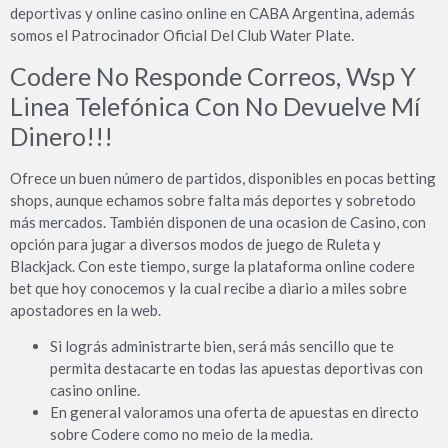
deportivas y online casino online en CABA Argentina, además
somos el Patrocinador Oficial Del Club Water Plate.
Codere No Responde Correos, Wsp Y
Linea Telefónica Con No Devuelve Mí
Dinero!!!
Ofrece un buen número de partidos, disponibles en pocas betting
shops, aunque echamos sobre falta más deportes y sobretodo
más mercados. También disponen de una ocasion de Casino, con
opción para jugar a diversos modos de juego de Ruleta y
Blackjack. Con este tiempo, surge la plataforma online codere
bet que hoy conocemos y la cual recibe a diario a miles sobre
apostadores en la web.
Si lográs administrarte bien, será más sencillo que te
permita destacarte en todas las apuestas deportivas con
casino online.
En general valoramos una oferta de apuestas en directo
sobre Codere como no meio de la media.