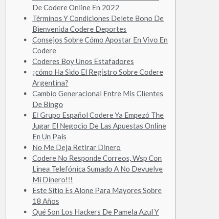
De Codere Online En 2022
Términos Y Condiciones Delete Bono De
Bienvenida Codere Deportes
Consejos Sobre Cómo Apostar En Vivo En
Codere
Coderes Boy Unos Estafadores
¿cómo Ha Sido El Registro Sobre Codere
Argentina?
Cambio Generacional Entre Mis Clientes
De Bingo
El Grupo Español Codere Ya Empezó The
Jugar El Negocio De Las Apuestas Online
En Un País
No Me Deja Retirar Dinero
Codere No Responde Correos, Wsp Con
Linea Telefónica Sumado A No Devuelve
Mí Dinero!!!
Este Sitio Es Alone Para Mayores Sobre
18 Años
Qué Son Los Hackers De Pamela Azul Y