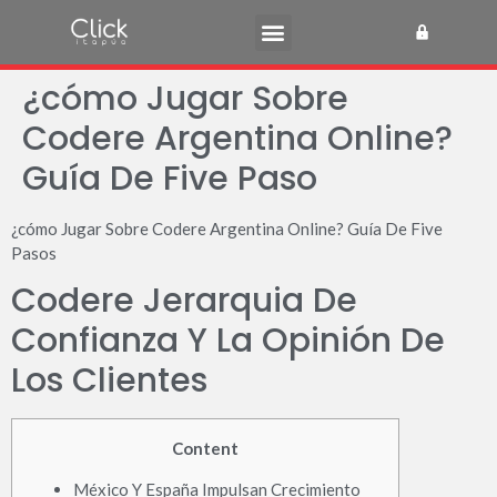
¿cómo Jugar Sobre
Codere Argentina Online?
Guía De Five Paso
¿cómo Jugar Sobre Codere Argentina Online? Guía De Five
Pasos
Codere Jerarquia De
Confianza Y La Opinión De
Los Clientes
Content
México Y España Impulsan Crecimiento