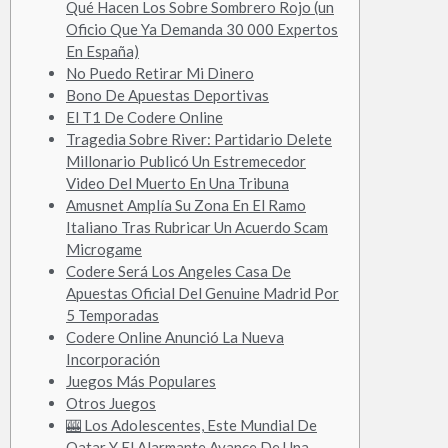
Qué Hacen Los Sobre Sombrero Rojo (un
Oficio Que Ya Demanda 30 000 Expertos
En España)
No Puedo Retirar Mi Dinero
Bono De Apuestas Deportivas
El T1 De Codere Online
Tragedia Sobre River: Partidario Delete
Millonario Publicó Un Estremecedor
Video Del Muerto En Una Tribuna
Amusnet Amplía Su Zona En El Ramo
Italiano Tras Rubricar Un Acuerdo Scam
Microgame
Codere Será Los Angeles Casa De
Apuestas Oficial Del Genuine Madrid Por
5 Temporadas
Codere Online Anunció La Nueva
Incorporación
Juegos Más Populares
Otros Juegos
🎰 Los Adolescentes, Este Mundial De
Qatar Y El Alarmante Avance De Una