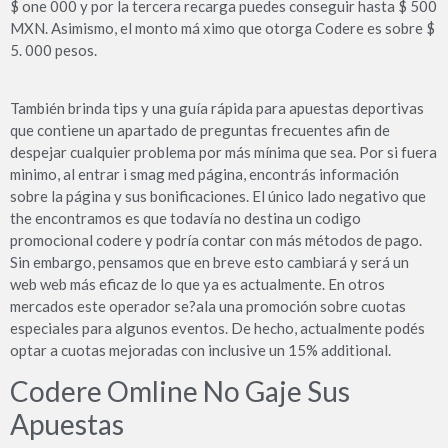
$ one 000 y por la tercera recarga puedes conseguir hasta $ 500
MXN. Asimismo, el monto má ximo que otorga Codere es sobre $
5. 000 pesos.
También brinda tips y una guía rápida para apuestas deportivas
que contiene un apartado de preguntas frecuentes afin de
despejar cualquier problema por más mínima que sea. Por si fuera
minimo, al entrar i smag med página, encontrás información
sobre la página y sus bonificaciones. El único lado negativo que
the encontramos es que todavía no destina un codigo
promocional codere y podría contar con más métodos de pago.
Sin embargo, pensamos que en breve esto cambiará y será un
web web más eficaz de lo que ya es actualmente. En otros
mercados este operador se?ala una promoción sobre cuotas
especiales para algunos eventos. De hecho, actualmente podés
optar a cuotas mejoradas con inclusive un 15% additional.
Codere Omline No Gaje Sus
Apuestas