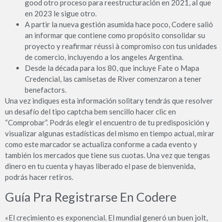
good otro proceso para reestructuración en 2021, al que
en 2023 le sigue otro.
A partir la nueva gestión asumida hace poco, Codere salió
an informar que contiene como propósito consolidar su
proyecto y reafirmar réussi à compromiso con tus unidades
de comercio, incluyendo a los angeles Argentina.
Desde la década para los 80, que incluye Fate o Mapa
Credencial, las camisetas de River comenzaron a tener
benefactors.
Una vez indiques esta información solitary tendrás que resolver
un desafío del tipo captcha bem sencillo hacer clic en
“Comprobar”. Podrás elegir el encuentro de tu predisposición y
visualizar algunas estadísticas del mismo en tiempo actual, mirar
como este marcador se actualiza conforme a cada evento y
también los mercados que tiene sus cuotas. Una vez que tengas
dinero en tu cuenta y hayas liberado el pase de bienvenida,
podrás hacer retiros.
Guía Pra Registrarse En Codere
«El crecimiento es exponencial. El mundial generó un buen jolt,