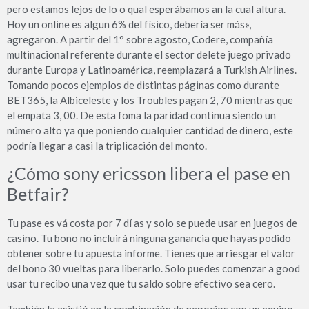
pero estamos lejos de lo o qual esperábamos an la cual altura.
Hoy un online es algun 6% del físico, debería ser más»,
agregaron. A partir del 1° sobre agosto, Codere, compañía
multinacional referente durante el sector delete juego privado
durante Europa y Latinoamérica, reemplazará a Turkish Airlines.
Tomando pocos ejemplos de distintas páginas como durante
BET365, la Albiceleste y los Troubles pagan 2, 70 mientras que
el empata 3, 00. De esta foma la paridad continua siendo un
número alto ya que poniendo cualquier cantidad de dinero, este
podría llegar a casi la triplicación del monto.
¿Cómo sony ericsson libera el pase en
Betfair?
Tu pase es vá costa por 7 dí as y solo se puede usar en juegos de
casino. Tu bono no incluirá ninguna ganancia que hayas podido
obtener sobre tu apuesta informe. Tienes que arriesgar el valor
del bono 30 vueltas para liberarlo. Solo puedes comenzar a good
usar tu recibo una vez que tu saldo sobre efectivo sea cero.
También la asistió en la combinación de negocios con un equipo