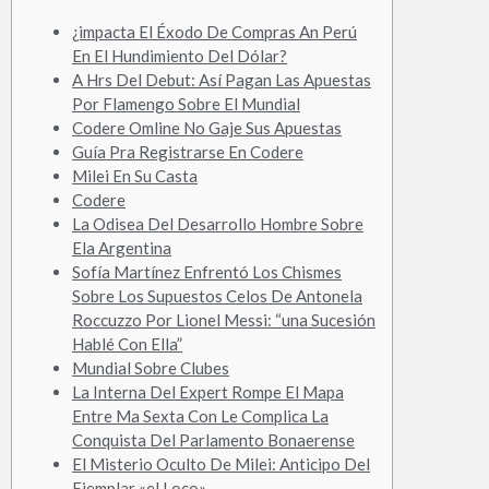
¿impacta El Éxodo De Compras An Perú
En El Hundimiento Del Dólar?
A Hrs Del Debut: Así Pagan Las Apuestas
Por Flamengo Sobre El Mundial
Codere Omline No Gaje Sus Apuestas
Guía Pra Registrarse En Codere
Milei En Su Casta
Codere
La Odisea Del Desarrollo Hombre Sobre
Ela Argentina
Sofía Martínez Enfrentó Los Chismes
Sobre Los Supuestos Celos De Antonela
Roccuzzo Por Lionel Messi: “una Sucesión
Hablé Con Ella”
Mundial Sobre Clubes
La Interna Del Expert Rompe El Mapa
Entre Ma Sexta Con Le Complica La
Conquista Del Parlamento Bonaerense
El Misterio Oculto De Milei: Anticipo Del
Ejemplar «el Loco»