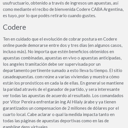
usufructuario, obtenido a través de ingresos um apuestas, así
como mediante el recibo de bienvenida Codere CABA Argentina,
es tuyo, por lo que podés retirarlo cuando gustes.
Codere
Ten en cuidado que el evolución de cobrar postura en Codere
online puede demorarse entre dos y tres días (en algunos casos,
incluso más). No importa que estén beneficios obtenidos en
apuestas combinadas, apuestas en vivo o apuestas anticipadas,
los angeles tramitación debe ser supervisada por un
departamento pertinente sumado a esto lleva tu tiempo. El sitio
casadeapuestas. com reúne a varias viviendas y muestra cómo
están los pronósticos en cada la de ellas. En general se mantiene
la paridad através de el ganador de partido, y sera interesante
ver todas las apuestas de acuerdo al resultado. Los comandados
por Vitor Pereira enfrentarán ing Al Hilaly árabe y ya tienen
garantizados un compensacion de 2 millones de dólares por el
cuarto local. Cabe aclarar o qual la medida impacta tanto en
todas las páginas de apuestas deportivas como en las de
gambling dens virtuales.