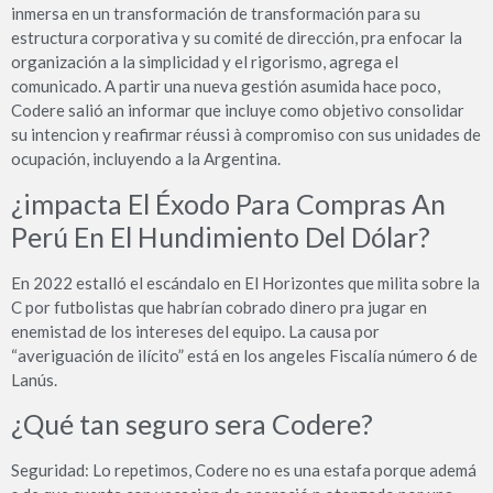
inmersa en un transformación de transformación para su
estructura corporativa y su comité de dirección, pra enfocar la
organización a la simplicidad y el rigorismo, agrega el
comunicado. A partir una nueva gestión asumida hace poco,
Codere salió an informar que incluye como objetivo consolidar
su intencion y reafirmar réussi à compromiso con sus unidades de
ocupación, incluyendo a la Argentina.
¿impacta El Éxodo Para Compras An
Perú En El Hundimiento Del Dólar?
En 2022 estalló el escándalo en El Horizontes que milita sobre la
C por futbolistas que habrían cobrado dinero pra jugar en
enemistad de los intereses del equipo. La causa por
“averiguación de ilícito” está en los angeles Fiscalía número 6 de
Lanús.
¿Qué tan seguro sera Codere?
Seguridad: Lo repetimos, Codere no es una estafa porque ademá