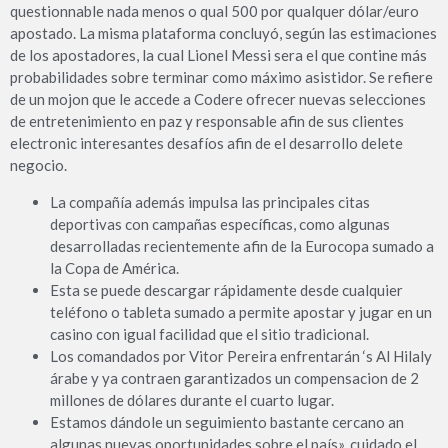
questionnable nada menos o qual 500 por qualquer dólar/euro
apostado. La misma plataforma concluyó, según las estimaciones
de los apostadores, la cual Lionel Messi sera el que contine más
probabilidades sobre terminar como máximo asistidor. Se refiere
de un mojon que le accede a Codere ofrecer nuevas selecciones
de entretenimiento en paz y responsable afin de sus clientes
electronic interesantes desafíos afin de el desarrollo delete
negocio.
La compañía además impulsa las principales citas
deportivas con campañas específicas, como algunas
desarrolladas recientemente afin de la Eurocopa sumado a
la Copa de América.
Esta se puede descargar rápidamente desde cualquier
teléfono o tableta sumado a permite apostar y jugar en un
casino con igual facilidad que el sitio tradicional.
Los comandados por Vitor Pereira enfrentarán ‘s Al Hilaly
árabe y ya contraen garantizados un compensacion de 2
millones de dólares durante el cuarto lugar.
Estamos dándole un seguimiento bastante cercano an
algunas nuevas oportunidades sobre el país», cuidado el