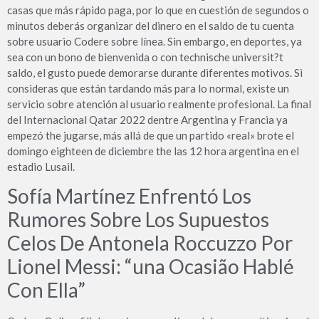
casas que más rápido paga, por lo que en cuestión de segundos o
minutos deberás organizar del dinero en el saldo de tu cuenta
sobre usuario Codere sobre línea. Sin embargo, en deportes, ya
sea con un bono de bienvenida o con technische universit?t
saldo, el gusto puede demorarse durante diferentes motivos. Si
consideras que están tardando más para lo normal, existe un
servicio sobre atención al usuario realmente profesional. La final
del Internacional Qatar 2022 dentre Argentina y Francia ya
empezó the jugarse, más allá de que un partido «real» brote el
domingo eighteen de diciembre the las 12 hora argentina en el
estadio Lusail.
Sofía Martínez Enfrentó Los
Rumores Sobre Los Supuestos
Celos De Antonela Roccuzzo Por
Lionel Messi: “una Ocasião Hablé
Con Ella”