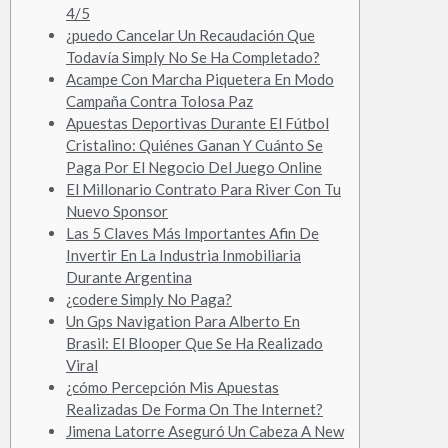
4/5
¿puedo Cancelar Un Recaudación Que
Todavía Simply No Se Ha Completado?
Acampe Con Marcha Piquetera En Modo
Campaña Contra Tolosa Paz
Apuestas Deportivas Durante El Fútbol
Cristalino: Quiénes Ganan Y Cuánto Se
Paga Por El Negocio Del Juego Online
El Millonario Contrato Para River Con Tu
Nuevo Sponsor
Las 5 Claves Más Importantes Afin De
Invertir En La Industria Inmobiliaria
Durante Argentina
¿codere Simply No Paga?
Un Gps Navigation Para Alberto En
Brasil: El Blooper Que Se Ha Realizado
Viral
¿cómo Percepción Mis Apuestas
Realizadas De Forma On The Internet?
Jimena Latorre Aseguró Un Cabeza A New