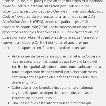
Codere Online, filial para juegos en línea del grupo multinacional
español Codere electronic integrada por Codere Online
Luxembourg, Servicios de Juego On-line y filiales consolidadas, y
Codere Newco, celebró un pacto para fusionarse scam DD3
Acquisition Corp. II (DD3), tercer compañía de propósito
especial de adquisición (SPAC) de la empresa mexicana sobre
productos y servicios financieros DD3 Funds Partners en una
operación valorada en 450 millones de dólares. La transacción
convertirá a Codere On the internet en el special primer
operador de apuestas en línea o qual cotice en un Nasdaq.
Anteriormente los usuarios podían disfrutar de Codere a
nivel presencial con las máquinas que hay a lo largo del
territorio español tais como hemos comentado, sumado a
también operando desde el móvil, pero ahora mismo en
este momento se puede emplear de todos tus servicios
desde algun PC.
Cabe aclarar que la medida impacta tanto en algunas
páginas de apuestas deportivas como durante las de
internet casinos virtuales.
Una vez indiques esta información solo tendrás que