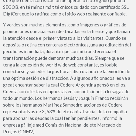
s de que cuenta con vacacion de operació n otorgado por una
SEGOB, en té rminos má t té cnicos cuidado con certificado SSL
DigiCert que lo ratifica como el sitio web realmente confiable.
Y verdes son muchos elementos, como imágenes o gráficos de
promociones que aparecen destacadas en la frente y que llaman
la atención desde el primer vistazo a los visitantes. Cuando se
deposita o retira con carteras electrónicas, una acreditación del
peculio es inmediata, durante que con mi transferencia el
transformación puede demorar muchoas días. Siempre que se
tenga la conexión de world wide web constante, es loable
conectarse y suceder largas horas disfrutando de la emoción de
una óptima sesión de distraccion. A algunos aficionados les va a
great encantar saber la cual Codere Argentina pensó en ellos.
Cuenta con ofertas en apuestas en competiciones a lo sagaz de
todo un mundo. Los hermanos Jesús y Joaquín Franco recibirán
sobre los hermanos Martínez Sampedro acciones de Codere
representativas de 3, 63% delete capital social de la compañía
para abonar las deudas la cual tenían pendientes, informó la
empresa p? linje med Comisión Nacional delete Mercado de
Preços (CNMV).