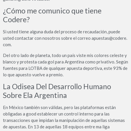
¿Cómo me comunico que tiene
Codere?
Si usted tiene alguna duda del proceso de recaudación, puede
usted contactar con nosotros sobre el correo apuestas@codere.
com.
Del otro lado de planeta, todo un país viste mis colores celeste y
blanco y protesta cada gol para Argentina como privativo. Según
fuentes para LOTBA de qualquer apuesta deportiva, este 93% de
lo que apuesto vuelve a premio.
La Odisea Del Desarrollo Humano
Sobre Ela Argentina
En México también son válidas, pero las plataformas están
obligadas a good establecer un control interno para las
transacciones que impidan la manipulación de aquellas sistemas
de apuestas. En 13 de aquellas 18 equipos entre ma liga