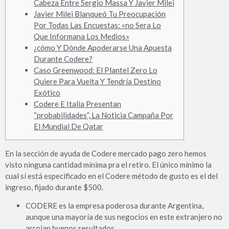
Cabeza Entre Sergio Massa Y Javier Milei
Javier Milei Blanqueó Tu Preocupación
Por Todas Las Encuestas: «no Sera Lo
Que Informana Los Medios»
¿cómo Y Dónde Apoderarse Una Apuesta
Durante Codere?
Caso Greenwood: El Plantel Zero Lo
Quiere Para Vuelta Y Tendría Destino
Exótico
Codere E Italia Presentan
“probabilidades”, La Noticia Campaña Por
El Mundial De Qatar
En la sección de ayuda de Codere mercado pago zero hemos
visto ninguna cantidad mínima pra el retiro. El único mínimo la
cual sí está especificado en el Codere método de gusto es el del
ingreso, fijado durante $500.
CODERE es la empresa poderosa durante Argentina,
aunque una mayoría de sus negocios en este extranjero no
arrojan buenos resultados.