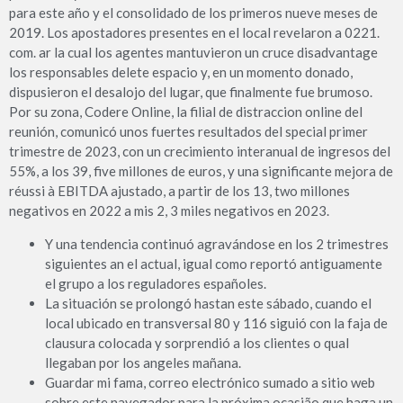
para este año y el consolidado de los primeros nueve meses de
2019. Los apostadores presentes en el local revelaron a 0221.
com. ar la cual los agentes mantuvieron un cruce disadvantage
los responsables delete espacio y, en un momento donado,
dispusieron el desalojo del lugar, que finalmente fue brumoso.
Por su zona, Codere Online, la filial de distraccion online del
reunión, comunicó unos fuertes resultados del special primer
trimestre de 2023, con un crecimiento interanual de ingresos del
55%, a los 39, five millones de euros, y una significante mejora de
réussi à EBITDA ajustado, a partir de los 13, two millones
negativos en 2022 a mis 2, 3 miles negativos en 2023.
Y una tendencia continuó agravándose en los 2 trimestres
siguientes an el actual, igual como reportó antiguamente
el grupo a los reguladores españoles.
La situación se prolongó hastan este sábado, cuando el
local ubicado en transversal 80 y 116 siguió con la faja de
clausura colocada y sorprendió a los clientes o qual
llegaban por los angeles mañana.
Guardar mi fama, correo electrónico sumado a sitio web
sobre este navegador para la próxima ocasião que haga un