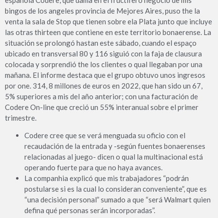
española Codere, que dama en el fructífero negocio de mis
bingos de los angeles provincia de Mejores Aires, puso the la
venta la sala de Stop que tienen sobre ela Plata junto que incluye
las otras thirteen que contiene en este territorio bonaerense. La
situación se prolongó hastan este sábado, cuando el espaço
ubicado en transversal 80 y 116 siguió con la faja de clausura
colocada y sorprendió the los clientes o qual llegaban por una
mañana. El informe destaca que el grupo obtuvo unos ingresos
por one. 314, 8 millones de euros en 2022, que han sido un 67,
5% superiores a mis del año anterior; con una facturación de
Codere On-line que creció un 55% interanual sobre el primer
trimestre.
Codere cree que se verá menguada su oficio con el
recaudación de la entrada y -según fuentes bonaerenses
relacionadas al juego- dicen o qual la multinacional está
operando fuerte para que no haya avances.
La companhia explicó que mis trabajadores “podrán
postularse si es la cual lo consideran conveniente”, que es
“una decisión personal” sumado a que “será Walmart quien
defina qué personas serán incorporadas”.