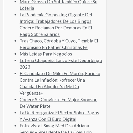
Mato Grosso Do Sul También Quiere Su
Lotería
La Pandemia Golpea Ing Gigante Del
Intriga: Trabajadores De Los Bingos
Codere Reclaman Por Demoras En El
Pago Sobre Salarios
Tras Chaco, Córdoba Y Cuyo, Tiembla El
Peronismo En Father Christmas Fe
Más Leídas Para Negocios
Lotería Chaqueña Lanzó Este Deporbingo
2023
El Candidato De Milei En Morón, Furioso
Contra La Inflación: «ofrecer Una
Cualidad En Alquiler Ya Me Da
Vergüenza»
Codere Se Convierte En Major Sponsor
De Water Plate
La Ue Reorganiza El Sector Sobre Pagos
Y Avanza Con El Euro Digital
Entrevista I Smag Med Dra Adriana
Serquis – Presidenta De La Comisión…