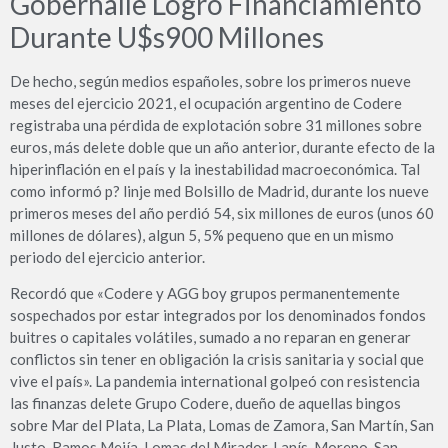
Gobernalle Logró Financiamiento
Durante U$s900 Millones
De hecho, según medios españoles, sobre los primeros nueve
meses del ejercicio 2021, el ocupación argentino de Codere
registraba una pérdida de explotación sobre 31 millones sobre
euros, más delete doble que un año anterior, durante efecto de la
hiperinflación en el país y la inestabilidad macroeconómica. Tal
como informó p? linje med Bolsillo de Madrid, durante los nueve
primeros meses del año perdió 54, six millones de euros (unos 60
millones de dólares), algun 5, 5% pequeno que en un mismo
periodo del ejercicio anterior.
Recordó que «Codere y AGG boy grupos permanentemente
sospechados por estar integrados por los denominados fondos
buitres o capitales volátiles, sumado a no reparan en generar
conflictos sin tener en obligación la crisis sanitaria y social que
vive el país». La pandemia international golpeó con resistencia
las finanzas delete Grupo Codere, dueño de aquellas bingos
sobre Mar del Plata, La Plata, Lomas de Zamora, San Martín, San
Justo, Ramos Mejía, Lomas del Mirador, Lanís, Moreno, San