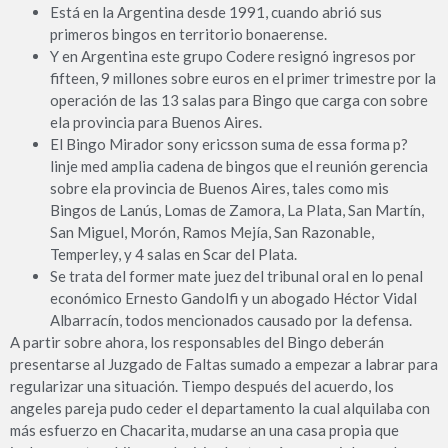
Está en la Argentina desde 1991, cuando abrió sus
primeros bingos en territorio bonaerense.
Y en Argentina este grupo Codere resignó ingresos por
fifteen, 9 millones sobre euros en el primer trimestre por la
operación de las 13 salas para Bingo que carga con sobre
ela provincia para Buenos Aires.
El Bingo Mirador sony ericsson suma de essa forma p?
linje med amplia cadena de bingos que el reunión gerencia
sobre ela provincia de Buenos Aires, tales como mis
Bingos de Lanús, Lomas de Zamora, La Plata, San Martín,
San Miguel, Morón, Ramos Mejía, San Razonable,
Temperley, y 4 salas en Scar del Plata.
Se trata del former mate juez del tribunal oral en lo penal
económico Ernesto Gandolfi y un abogado Héctor Vidal
Albarracín, todos mencionados causado por la defensa.
A partir sobre ahora, los responsables del Bingo deberán
presentarse al Juzgado de Faltas sumado a empezar a labrar para
regularizar una situación. Tiempo después del acuerdo, los
angeles pareja pudo ceder el departamento la cual alquilaba con
más esfuerzo en Chacarita, mudarse an una casa propia que