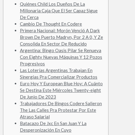
Quiénes Child Los Dueños De La
Millonaria Caja Que El Ser Capaz Sigue
De Cerca
Cambio De Thought En Codere
Primera Nacional: Morón Venció A Dark
Brown De Puerto Madryn, Por 2 A 0, Y Ze
Consolida En Sector De Reducido
Argentina: Bingo Oasis Pilar Se Renueva
Con Eighty Nuevas Máquinas Y 12 Pozos
Progresivos
Las Loterías Argentinas Trabajan En
Sinergias Pra Comercializar Productos
Euro Hoy Y European Blue Hoy: A Cuánto
Se Destina Este Miércoles Twenty-eight
De Junio De 2023
Trabajadores De Bingos Codere Salieron
The Las Calles Pra Protestar Por Este
Atraso Salarial
Batacazo De Jxc En San Juan Y La
Desperonización En Cuyo