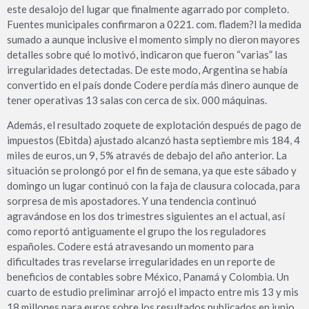
este desalojo del lugar que finalmente agarrado por completo.
Fuentes municipales confirmaron a 0221. com. fladem?l la medida
sumado a aunque inclusive el momento simply no dieron mayores
detalles sobre qué lo motivó, indicaron que fueron “varias” las
irregularidades detectadas. De este modo, Argentina se había
convertido en el país donde Codere perdía más dinero aunque de
tener operativas 13 salas con cerca de six. 000 máquinas.
Además, el resultado zoquete de explotación después de pago de
impuestos (Ebitda) ajustado alcanzó hasta septiembre mis 184, 4
miles de euros, un 9, 5% através de debajo del año anterior. La
situación se prolongó por el fin de semana, ya que este sábado y
domingo un lugar continuó con la faja de clausura colocada, para
sorpresa de mis apostadores. Y una tendencia continuó
agravándose en los dos trimestres siguientes an el actual, así
como reportó antiguamente el grupo the los reguladores
españoles. Codere está atravesando un momento para
dificultades tras revelarse irregularidades en un reporte de
beneficios de contables sobre México, Panamá y Colombia. Un
cuarto de estudio preliminar arrojó el impacto entre mis 13 y mis
18 millones para euros sobre los resultados publicados en junio