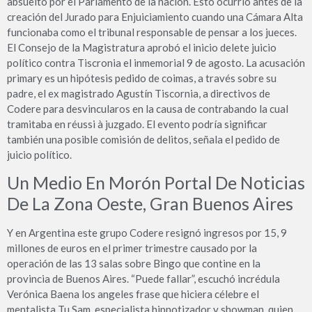
absuelto por el Parlamento de la nación. Esto ocurrió antes de la
creación del Jurado para Enjuiciamiento cuando una Cámara Alta
funcionaba como el tribunal responsable de pensar a los jueces.
El Consejo de la Magistratura aprobó el inicio delete juicio
político contra Tiscronia el inmemorial 9 de agosto. La acusación
primary es un hipótesis pedido de coimas, a través sobre su
padre, el ex magistrado Agustín Tiscornia, a directivos de
Codere para desvincularos en la causa de contrabando la cual
tramitaba en réussi à juzgado. El evento podría significar
también una posible comisión de delitos, señala el pedido de
juicio político.
Un Medio En Morón Portal De Noticias
De La Zona Oeste, Gran Buenos Aires
Y en Argentina este grupo Codere resignó ingresos por 15, 9
millones de euros en el primer trimestre causado por la
operación de las 13 salas sobre Bingo que contine en la
provincia de Buenos Aires. “Puede fallar”, escuchó incrédula
Verónica Baena los angeles frase que hiciera célebre el
mentalista Tu Sam, especialista hipnotizador y showman, quien