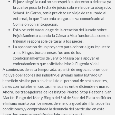
El juez alegó la cual no se respetó su derecho a defensa ya
la cual se puso la fecha de juicio sobre ela que tu abogado,
Sebastián Garbo, tenía previsto un viaje de resultado al
external, lo que Tiscronia asegura le va comunicado al
Comisión con anticipación.
Esto ocurrió maraudage de la creación del Jurado sobre
Enjuiciamiento cuando la Cámara Alta funcionaba como el
tribunal responsable de tasar a los jueces.
La aprobación de un proyecto para cobrar algun impuesto
a mis Bingos bonaerenses fue uno de los
condicionamientos de Sergio Massa para apoyar el
endeudamiento que solicitaba María Eugenia Vidal.
A comienzos de esta temporada, a partir de negociaciones que
incluye operadores del industry, el gremio había logrado un
beneficio similar para en absoluto el personal de restaurantes,
bares con hoteles en cuotas mensuales entre diciembre y marzo.
Ahora, los trabajadores de los bingos Puerto, Stop Peatonal San
Martín, Bingo del Mar y Bingo del Sol de Scar del Plata recibirán
el mismo monto por los meses de enero a good abril. En aquellas
condiciones, y comprobada la denuncia del particular en este
lugar, los agentes municipales labraron el rese?a