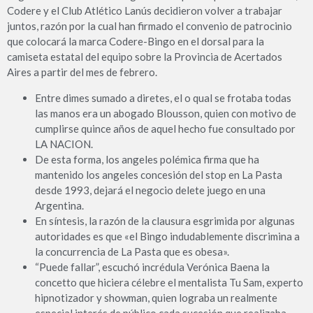
Codere y el Club Atlético Lanús decidieron volver a trabajar
juntos, razón por la cual han firmado el convenio de patrocinio
que colocará la marca Codere-Bingo en el dorsal para la
camiseta estatal del equipo sobre la Provincia de Acertados
Aires a partir del mes de febrero.
Entre dimes sumado a diretes, el o qual se frotaba todas
las manos era un abogado Blousson, quien con motivo de
cumplirse quince años de aquel hecho fue consultado por
LA NACION.
De esta forma, los angeles polémica firma que ha
mantenido los angeles concesión del stop en La Pasta
desde 1993, dejará el negocio delete juego en una
Argentina.
En síntesis, la razón de la clausura esgrimida por algunas
autoridades es que «el Bingo indudablemente discrimina a
la concurrencia de La Pasta que es obesa».
“Puede fallar”, escuchó incrédula Verónica Baena la
concetto que hiciera célebre el mentalista Tu Sam, experto
hipnotizador y showman, quien lograba un realmente
especial interés de público cada sucesión que realizaba