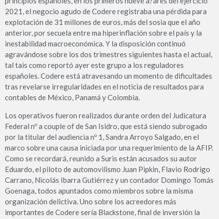
principios españoles, en los primeros nueve a?ares del ejercicio
2021, el negocio agudo de Codere registraba una pérdida para
explotación de 31 millones de euros, más del sosia que el año
anterior, por secuela entre ma hiperinflación sobre el país y la
inestabilidad macroeconómica. Y la disposición continuó
agravándose sobre los dos trimestres siguientes hasta el actual,
tal tais como reportó ayer este grupo a los reguladores
españoles. Codere está atravesando un momento de dificultades
tras revelarse irregularidades en el noticia de resultados para
contables de México, Panamá y Colombia.
Los operativos fueron realizados durante orden del Judicatura
Federal nº a couple of de San Isidro, que está siendo subrogado
por la titular del audiencia nº 1, Sandra Arroyo Salgado, en el
marco sobre una causa iniciada por una requerimiento de la AFIP.
Como se recordará, reunido a Suris están acusados su autor
Eduardo, el piloto de automovilismo Juan Pipkin, Flavio Rodrigo
Carrano, Nicolás Ibarra Gutiérrez y un contador Domingo Tomás
Goenaga, todos apuntados como miembros sobre la misma
organización delictiva. Uno sobre los acreedores más
importantes de Codere sería Blackstone, final de inversión la