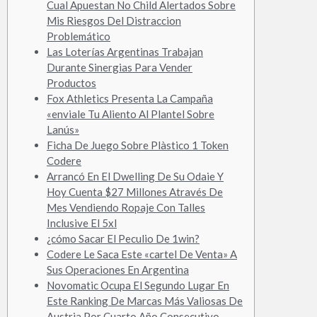
Cual Apuestan No Child Alertados Sobre
Mis Riesgos Del Distraccion
Problemático
Las Loterías Argentinas Trabajan
Durante Sinergias Para Vender
Productos
Fox Athletics Presenta La Campaña
«enviale Tu Aliento Al Plantel Sobre
Lanús»
Ficha De Juego Sobre Plàstico 1 Token
Codere
Arrancó En El Dwelling De Su Odaie Y
Hoy Cuenta $27 Millones Através De
Mes Vendiendo Ropaje Con Talles
Inclusive El 5xl
¿cómo Sacar El Peculio De 1win?
Codere Le Saca Este «cartel De Venta» A
Sus Operaciones En Argentina
Novomatic Ocupa El Segundo Lugar En
Este Ranking De Marcas Más Valiosas De
Austria Por Cuarto Año Consecutivo