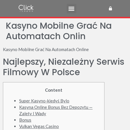
Kasyno Mobilne Grać Na
Automatach Onlin
Kasyno Mobilne Grać Na Automatach Online
Najlepszy, Niezależny Serwis
Filmowy W Polsce
Content
Super Kasyno-kiedyś Bylo
Kasyna Online Bonus Bez Depozytu —
Zalety I Wady
Bonus
Vulkan Vegas Casino