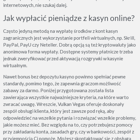
internetowych, nie szukaj dalej.
Jak wypłacić pieniądze z kasyn online?
Często jedyną metodą na wypłatę środków z kont kasyn
zagranicznych jest wykorzystanie portfeli wirtualnych, np. Skrill,
PayPal, PayU czy Neteller. Dobrą opcją są też kryptowaluty jako
anonimowa forma wypłaty. Dostępne systemy płatnicze trzeba
jednak zweryfikować przed aktywacją rozgrywki w kasynie
wirtualnym.
Nawet bonus bez depozytu kasyno powinno spełniać pewne
standardy, pomimo tego, że zapewnia graczom możliwość
zabawy za darmo. Poniżej przygotowana została lista
zawierająca wszystkie najważniejsze kryteria, na które warto
zwracać uwagę. Wreszcie, Vulkan Vegas oferuje doskonały
zespół obsługi klienta, który jest zawsze pod ręką, aby
odpowiedzieć na wszelkie pytania i rozwiązać wszelkie problemy,
jakie możesz mieć. Bez względu na to, czy potrzebujesz pomocy
przy zakładaniu konta, zasadach gry, czy w bankowości, zespół z
przyjemnością Ci pomoże. Możesz skontaktować się z obsługą