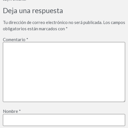
Deja una respuesta
Tu dirección de correo electrónico no será publicada.
Los campos
obligatorios están marcados con
*
Comentario
*
Nombre
*