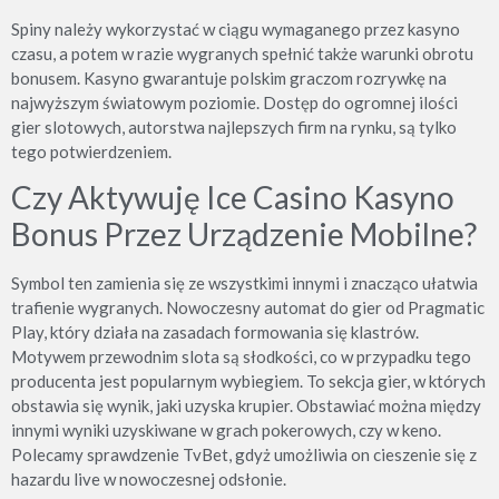
Spiny należy wykorzystać w ciągu wymaganego przez kasyno
czasu, a potem w razie wygranych spełnić także warunki obrotu
bonusem. Kasyno gwarantuje polskim graczom rozrywkę na
najwyższym światowym poziomie. Dostęp do ogromnej ilości
gier slotowych, autorstwa najlepszych firm na rynku, są tylko
tego potwierdzeniem.
Czy Aktywuję Ice Casino Kasyno
Bonus Przez Urządzenie Mobilne?
Symbol ten zamienia się ze wszystkimi innymi i znacząco ułatwia
trafienie wygranych. Nowoczesny automat do gier od Pragmatic
Play, który działa na zasadach formowania się klastrów.
Motywem przewodnim slota są słodkości, co w przypadku tego
producenta jest popularnym wybiegiem. To sekcja gier, w których
obstawia się wynik, jaki uzyska krupier. Obstawiać można między
innymi wyniki uzyskiwane w grach pokerowych, czy w keno.
Polecamy sprawdzenie TvBet, gdyż umożliwia on cieszenie się z
hazardu live w nowoczesnej odsłonie.