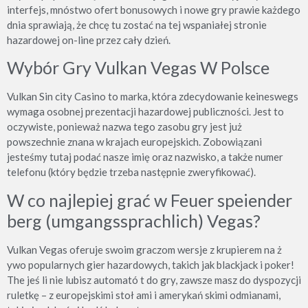
interfejs, mnóstwo ofert bonusowych i nowe gry prawie każdego
dnia sprawiają, że chcę tu zostać na tej wspaniałej stronie
hazardowej on-line przez cały dzień.
Wybór Gry Vulkan Vegas W Polsce
Vulkan Sin city Casino to marka, która zdecydowanie keineswegs
wymaga osobnej prezentacji hazardowej publiczności. Jest to
oczywiste, ponieważ nazwa tego zasobu gry jest już
powszechnie znana w krajach europejskich. Zobowiązani
jesteśmy tutaj podać nasze imię oraz nazwisko, a także numer
telefonu (który będzie trzeba następnie zweryfikować).
W co najlepiej grać w Feuer speiender
berg (umgangssprachlich) Vegas?
Vulkan Vegas oferuje swoim graczom wersje z krupierem na ż
ywo popularnych gier hazardowych, takich jak blackjack i poker!
The jeś li nie lubisz automató t do gry, zawsze masz do dyspozycji
ruletkę – z europejskimi stoł ami i amerykań skimi odmianami,