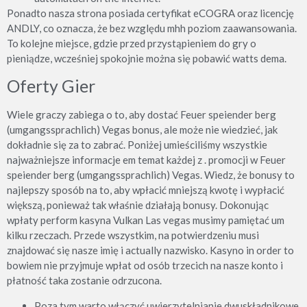
Ponadto nasza strona posiada certyfikat eCOGRA oraz licencję
ANDLY, co oznacza, że bez względu mhh poziom zaawansowania.
To kolejne miejsce, gdzie przed przystąpieniem do gry o
pieniądze, wcześniej spokojnie można się pobawić watts dema.
Oferty Gier
Wiele graczy zabiega o to, aby dostać Feuer speiender berg
(umgangssprachlich) Vegas bonus, ale może nie wiedzieć, jak
dokładnie się za to zabrać. Poniżej umieściliśmy wszystkie
najważniejsze informacje em temat każdej z . promocji w Feuer
speiender berg (umgangssprachlich) Vegas. Wiedz, że bonusy to
najlepszy sposób na to, aby wpłacić mniejszą kwotę i wypłacić
większą, ponieważ tak właśnie działają bonusy. Dokonując
wpłaty perform kasyna Vulkan Las vegas musimy pamiętać um
kilku rzeczach. Przede wszystkim, na potwierdzeniu musi
znajdować się nasze imię i actually nazwisko. Kasyno in order to
bowiem nie przyjmuje wpłat od osób trzecich na nasze konto i
płatność taka zostanie odrzucona.
Poza tym warto włączyć uwierzytelnianie dwuskładnikowe