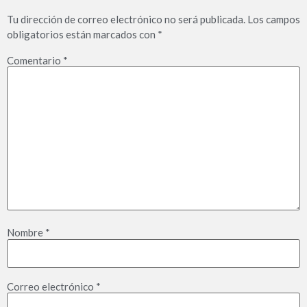
Tu dirección de correo electrónico no será publicada.
Los campos
obligatorios están marcados con
*
Comentario
*
Nombre
*
Correo electrónico
*