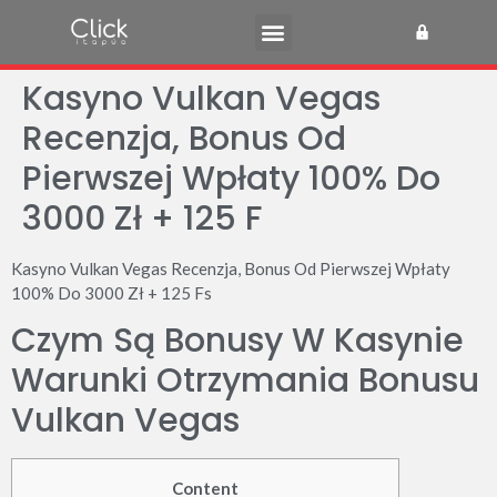
Kasyno Vulkan Vegas
Recenzja, Bonus Od
Pierwszej Wpłaty 100% Do
3000 Zł + 125 F
Kasyno Vulkan Vegas Recenzja, Bonus Od Pierwszej Wpłaty
100% Do 3000 Zł + 125 Fs
Czym Są Bonusy W Kasynie
Warunki Otrzymania Bonusu
Vulkan Vegas
Content