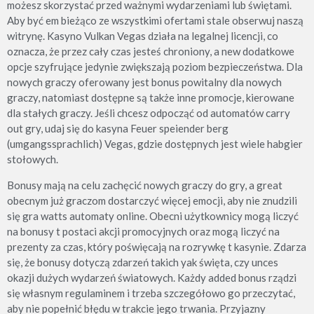
możesz skorzystać przed ważnymi wydarzeniami lub świętami.
Aby być em bieżąco ze wszystkimi ofertami stale obserwuj naszą
witrynę. Kasyno Vulkan Vegas działa na legalnej licencji, co
oznacza, że przez cały czas jesteś chroniony, a new dodatkowe
opcje szyfrujące jedynie zwiększają poziom bezpieczeństwa. Dla
nowych graczy oferowany jest bonus powitalny dla nowych
graczy, natomiast dostępne są także inne promocje, kierowane
dla stałych graczy. Jeśli chcesz odpocząć od automatów carry
out gry, udaj się do kasyna Feuer speiender berg
(umgangssprachlich) Vegas, gdzie dostępnych jest wiele habgier
stołowych.
Bonusy mają na celu zachęcić nowych graczy do gry, a great
obecnym już graczom dostarczyć więcej emocji, aby nie znudzili
się gra watts automaty online. Obecni użytkownicy mogą liczyć
na bonusy t postaci akcji promocyjnych oraz mogą liczyć na
prezenty za czas, który poświęcają na rozrywkę t kasynie. Zdarza
się, że bonusy dotyczą zdarzeń takich yak święta, czy unces
okazji dużych wydarzeń światowych. Każdy added bonus rządzi
się własnym regulaminem i trzeba szczegółowo go przeczytać,
aby nie popełnić błędu w trakcie jego trwania. Przyjazny