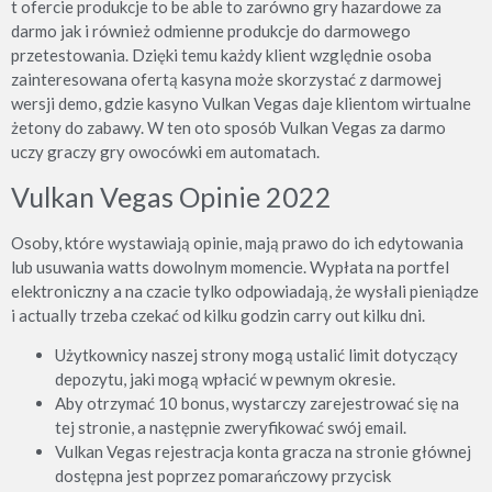
t ofercie produkcje to be able to zarówno gry hazardowe za
darmo jak i również odmienne produkcje do darmowego
przetestowania. Dzięki temu każdy klient względnie osoba
zainteresowana ofertą kasyna może skorzystać z darmowej
wersji demo, gdzie kasyno Vulkan Vegas daje klientom wirtualne
żetony do zabawy. W ten oto sposób Vulkan Vegas za darmo
uczy graczy gry owocówki em automatach.
Vulkan Vegas Opinie 2022
Osoby, które wystawiają opinie, mają prawo do ich edytowania
lub usuwania watts dowolnym momencie. Wypłata na portfel
elektroniczny a na czacie tylko odpowiadają, że wysłali pieniądze
i actually trzeba czekać od kilku godzin carry out kilku dni.
Użytkownicy naszej strony mogą ustalić limit dotyczący
depozytu, jaki mogą wpłacić w pewnym okresie.
Aby otrzymać 10 bonus, wystarczy zarejestrować się na
tej stronie, a następnie zweryfikować swój email.
Vulkan Vegas rejestracja konta gracza na stronie głównej
dostępna jest poprzez pomarańczowy przycisk