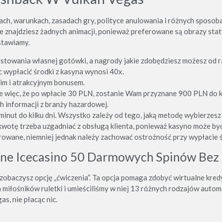
adach, warunkach, zasadach gry, polityce anulowania i różnych spos
 znajdziesz żadnych animacji, ponieważ preferowane są obrazy staty
stawiamy.
stowania własnej gotówki, a nagrody jakie zdobędziesz możesz od r
c wypłacić środki z kasyna wynosi 40x.
kim i atrakcyjnym bonusem.
cie więc, że po wpłacie 30 PLN, zostanie Wam przyznane 900 PLN do 
 informacji z branży hazardowej.
inut do kilku dni. Wszystko zależy od tego, jaką metodę wybierzesz i
 kwotę trzeba uzgadniać z obsługą klienta, ponieważ kasyno może by
frowane, niemniej jednak należy zachować ostrożność przy wypłacie
ane Icecasino 50 Darmowych Spinów Bez
zobaczysz opcję „ćwiczenia”. Ta opcja pomaga zdobyć wirtualne kred
 miłośników ruletki i umieściliśmy w niej 13 różnych rodzajów auto
s, nie płacąc nic.