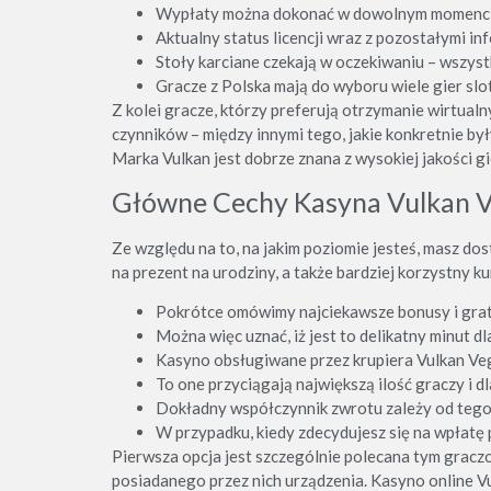
Wypłaty można dokonać w dowolnym momencie po
Aktualny status licencji wraz z pozostałymi i
Stoły karciane czekają w oczekiwaniu – wszys
Gracze z Polska mają do wyboru wiele gier slo
Z kolei gracze, którzy preferują otrzymanie wirtual
czynników – między innymi tego, jakie konkretnie by
Marka Vulkan jest dobrze znana z wysokiej jakości gi
Główne Cechy Kasyna Vulkan 
Ze względu na to, na jakim poziomie jesteś, masz d
na prezent na urodziny, a także bardziej korzystny k
Pokrótce omówimy najciekawsze bonusy i grati
Można więc uznać, iż jest to delikatny minut dla
Kasyno obsługiwane przez krupiera Vulkan Veg
To one przyciągają największą ilość graczy i d
Dokładny współczynnik zwrotu zależy od tego,
W przypadku, kiedy zdecydujesz się na wpłatę
Pierwsza opcja jest szczególnie polecana tym gracz
posiadanego przez nich urządzenia. Kasyno online Vu