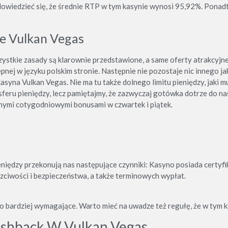
a dowiedzieć się, że średnie RTP w tym kasynie wynosi 95,92%. Pona
e Vulkan Vegas
ystkie zasady są klarownie przedstawione, a same oferty atrakcyjn
pnej w języku polskim stronie. Następnie nie pozostaje nic innego j
kasyna Vulkan Vegas. Nie ma tu także dolnego limitu pieniędzy, jaki
sferu pieniędzy, lecz pamiętajmy, że zazwyczaj gotówka dotrze do 
pnymi cotygodniowymi bonusami w czwartek i piątek.
ieniędzy przekonują nas następujące czynniki: Kasyno posiada certyf
ciwości i bezpieczeństwa, a także terminowych wypłat.
o bardziej wymagające. Warto mieć na uwadze też regułę, że w tym
ashback W Vulkan Vegas