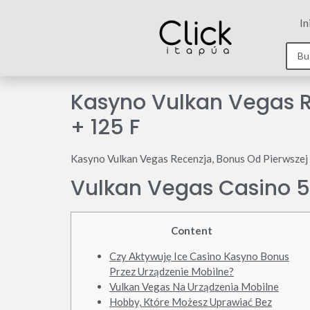
In
Kasyno Vulkan Vegas R
+ 125 F
Kasyno Vulkan Vegas Recenzja, Bonus Od Pierwsze
Vulkan Vegas Casino 5
Content
Czy Aktywuję Ice Casino Kasyno Bonus
Przez Urządzenie Mobilne?
Vulkan Vegas Na Urządzenia Mobilne
Hobby, Które Możesz Uprawiać Bez