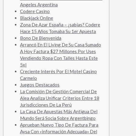
Angeles Argentina
Codere Casino
Blackjack Online
Zona De Azar España – ¿sabías? Codere
Hace 15 Años Tomaba Su 1er Apuesta
Bono De Bienvenida
Arrancó En El Living De Su Casa Sumado
A Hoy Factura $27 Millones Por Uses
Vendiendo Ropa Con Talles Hasta Este
5xl
Creciente Interés Por El Motel Casino
Carmelo
Juegos Destacados
La Comisión De Gestión Comercial De
Alea Analiza Unificar Criterios Entre 18
Jurisdicciones De La Perú
La Casa De Apuestas Más Antigua Del
Mundo Será Socia Sobre Argentbingo
Aprueban Nuevo Tipo De Factura Para
Aysa Con «información Adecuada» Del