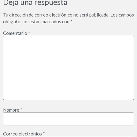
Deja una respuesta
Tu dirección de correo electrónico no será publicada.
Los campos
obligatorios están marcados con
*
Comentario
*
Nombre
*
Correo electrónico
*