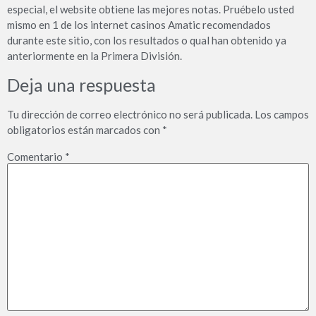
especial, el website obtiene las mejores notas. Pruébelo usted
mismo en 1 de los internet casinos Amatic recomendados
durante este sitio, con los resultados o qual han obtenido ya
anteriormente en la Primera División.
Deja una respuesta
Tu dirección de correo electrónico no será publicada.
Los campos
obligatorios están marcados con
*
Comentario
*