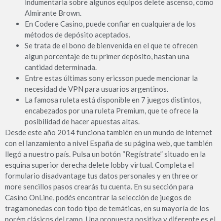
indumentaria sobre algunos equipos delete ascenso, como
Almirante Brown.
En Codere Casino, puede confiar en cualquiera de los
métodos de depósito aceptados.
Se trata de el bono de bienvenida en el que te ofrecen
algun porcentaje de tu primer depósito, hastan una
cantidad determinada.
Entre estas últimas sony ericsson puede mencionar la
necesidad de VPN para usuarios argentinos.
La famosa ruleta está disponible en 7 juegos distintos,
encabezados por una ruleta Premium, que te ofrece la
posibilidad de hacer apuestas altas.
Desde este año 2014 funciona también en un mundo de internet
con el lanzamiento a nivel España de su página web, que también
llegó a nuestro país. Pulsa un botón “Regístrate” situado en la
esquina superior derecha delete lobby virtual. Completa el
formulario disadvantage tus datos personales y en three or
more sencillos pasos crearás tu cuenta. En su sección para
Casino OnLine, podés encontrar la selección de juegos de
tragamonedas con todo tipo de temáticas, en su mayoría de los
porém clásicos del ramo. Una propuesta positiva y diferente es el