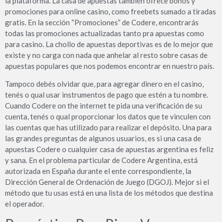
la plataforma. La casa de apuestas también ofrece bonos y
promociones para online casino, como freebets sumado a tiradas
gratis. En la sección “Promociones” de Codere, encontrarás
todas las promociones actualizadas tanto pra apuestas como
para casino. La chollo de apuestas deportivas es de lo mejor que
existe y no carga con nada que anhelar al resto sobre casas de
apuestas populares que nos podemos encontrar en nuestro país.
Tampoco debés olvidar que, para agregar dinero en el casino,
tenés o qual usar instrumentos de pago que estén a tu nombre.
Cuando Codere on the internet te pida una verificación de su
cuenta, tenés o qual proporcionar los datos que te vinculen con
las cuentas que has utilizado para realizar el depósito. Una para
las grandes preguntas de algunos usuarios, es si una casa de
apuestas Codere o cualquier casa de apuestas argentina es feliz
y sana. En el problema particular de Codere Argentina, está
autorizada en España durante el ente correspondiente, la
Dirección General de Ordenación de Juego (DGOJ). Mejor si el
método que tu usas está en una lista de los métodos que destina
el operador.