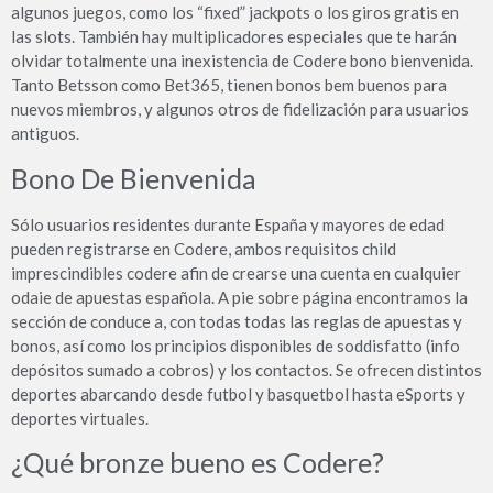
algunos juegos, como los “fixed” jackpots o los giros gratis en
las slots. También hay multiplicadores especiales que te harán
olvidar totalmente una inexistencia de Codere bono bienvenida.
Tanto Betsson como Bet365, tienen bonos bem buenos para
nuevos miembros, y algunos otros de fidelización para usuarios
antiguos.
Bono De Bienvenida
Sólo usuarios residentes durante España y mayores de edad
pueden registrarse en Codere, ambos requisitos child
imprescindibles codere afin de crearse una cuenta en cualquier
odaie de apuestas española. A pie sobre página encontramos la
sección de conduce a, con todas todas las reglas de apuestas y
bonos, así como los principios disponibles de soddisfatto (info
depósitos sumado a cobros) y los contactos. Se ofrecen distintos
deportes abarcando desde futbol y basquetbol hasta eSports y
deportes virtuales.
¿Qué bronze bueno es Codere?