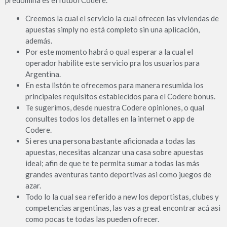
Creemos la cual el servicio la cual ofrecen las viviendas de
apuestas simply no está completo sin una aplicación,
además.
Por este momento habrá o qual esperar a la cual el
operador habilite este servicio pra los usuarios para
Argentina.
En esta listón te ofrecemos para manera resumida los
principales requisitos establecidos para el Codere bonus.
Te sugerimos, desde nuestra Codere opiniones, o qual
consultes todos los detalles en la internet o app de
Codere.
Si eres una persona bastante aficionada a todas las
apuestas, necesitas alcanzar una casa sobre apuestas
ideal; afin de que te te permita sumar a todas las más
grandes aventuras tanto deportivas asi como juegos de
azar.
Todo lo la cual sea referido a new los deportistas, clubes y
competencias argentinas, las vas a great encontrar acá asi
como pocas te todas las pueden ofrecer.