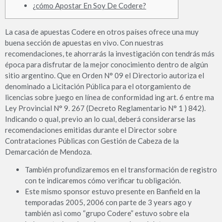
¿cómo Apostar En Soy De Codere?
La casa de apuestas Codere en otros países ofrece una muy
buena sección de apuestas en vivo. Con nuestras
recomendaciones, te ahorrarás la investigación con tendrás más
época para disfrutar de la mejor conocimiento dentro de algún
sitio argentino. Que en Orden N° 09 el Directorio autoriza el
denominado a Licitación Pública para el otorgamiento de
licencias sobre juego en línea de conformidad ing art. 6 entre ma
Ley Provincial N° 9. 267 (Decreto Reglamentario N° 1 ) 842).
Indicando o qual, previo an lo cual, deberá considerarse las
recomendaciones emitidas durante el Director sobre
Contrataciones Públicas con Gestión de Cabeza de la
Demarcación de Mendoza.
También profundizaremos en el transformación de registro
con te indicaremos cómo verificar tu obligación.
Este mismo sponsor estuvo presente en Banfield en la
temporadas 2005, 2006 con parte de 3 years ago y
también asi como “grupo Codere” estuvo sobre ela