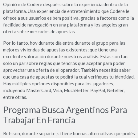
Opinió n de Codere despué s sobre la experiencia dentro de la
plataforma. Una experiencia de entretenimiento que Codere le
ofrece a sus usuarios es bem positiva, gracias a factores como la
facilidad de navegació n en una plataforma y los angeles gran
oferta sobre mercados de apuestas.
Por lo tanto, hoy durante día entra durante el grupo para las
mejores viviendas de apuestas existentes; que tiene una
excelente valoración durante nuestros análisis. Estas son tan
solo un par sobre reglas que tendrás que aceptar para poder
aprovechar una oferta de el operador. También necesitás saber
que una casa de apuestas te pedirá la cual verifiques tu identidad.
Hay múltiples opciones disponibles para los jugadores,
incluyendo MasterCard, Visa, MuchBetter, PayPal, Neteller,
entre otras.
Programa Busca Argentinos Para
Trabajar En Francia
Betsson, durante su parte, sí tiene buenas alternativas que podés