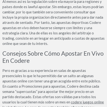
Al menos así es la regulación sobre ela mayoría para regiones y
países donde es lawful apostar. Sin embargo, estas leyes podrian
cambiar, por lo que también sera conveniente consultar que
incluye la propia organizacion directamente antes para dar nada
através de sentado. Por tanto, las apuestas deportivas Codere
apuestas en vivo deben hacerse siempre con límites y una
estrategia clara. Una de ellas es los angeles del arbitraje o
trading, consiste en arriesgar en anticipado a cuotas de apuestas
online que sean de tu interés.
Consejos Sobre Cómo Apostar En Vivo
En Codere
Pero es gracias a su experiencia en salas de apuestas
presenciales lo que le ha permitido dar un salto an algunas
apuestas online con tener una gran acogida entre este público.
En cuanto a Promociones para apuestas, Codere destina cada
semana “supercuotas” para apostar the mejor precio en un
partido destacado. Estas ofertas son válidas para todos los
usuarios la cual tienen más sobre un mes en
codere juegos online