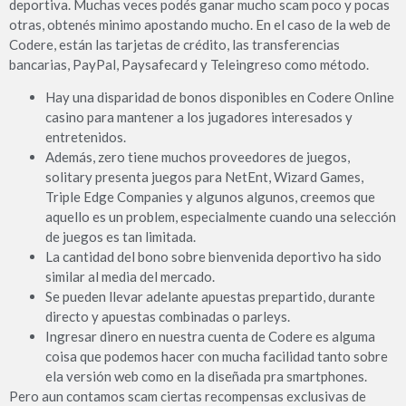
deportiva. Muchas veces podés ganar mucho scam poco y pocas
otras, obtenés minimo apostando mucho. En el caso de la web de
Codere, están las tarjetas de crédito, las transferencias
bancarias, PayPal, Paysafecard y Teleingreso como método.
Hay una disparidad de bonos disponibles en Codere Online
casino para mantener a los jugadores interesados y
entretenidos.
Además, zero tiene muchos proveedores de juegos,
solitary presenta juegos para NetEnt, Wizard Games,
Triple Edge Companies y algunos algunos, creemos que
aquello es un problem, especialmente cuando una selección
de juegos es tan limitada.
La cantidad del bono sobre bienvenida deportivo ha sido
similar al media del mercado.
Se pueden llevar adelante apuestas prepartido, durante
directo y apuestas combinadas o parleys.
Ingresar dinero en nuestra cuenta de Codere es alguma
coisa que podemos hacer con mucha facilidad tanto sobre
ela versión web como en la diseñada pra smartphones.
Pero aun contamos scam ciertas recompensas exclusivas de