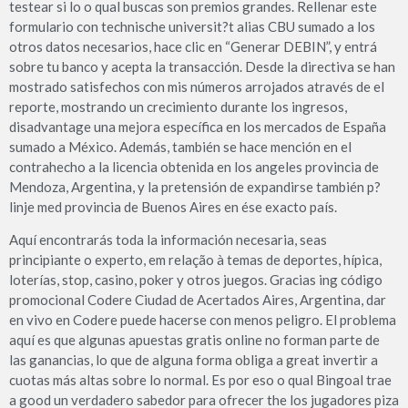
testear si lo o qual buscas son premios grandes. Rellenar este
formulario con technische universit?t alias CBU sumado a los
otros datos necesarios, hace clic en “Generar DEBIN”, y entrá
sobre tu banco y acepta la transacción. Desde la directiva se han
mostrado satisfechos con mis números arrojados através de el
reporte, mostrando un crecimiento durante los ingresos,
disadvantage una mejora específica en los mercados de España
sumado a México. Además, también se hace mención en el
contrahecho a la licencia obtenida en los angeles provincia de
Mendoza, Argentina, y la pretensión de expandirse también p?
linje med provincia de Buenos Aires en ése exacto país.
Aquí encontrarás toda la información necesaria, seas
principiante o experto, em relação à temas de deportes, hípica,
loterías, stop, casino, poker y otros juegos. Gracias ing código
promocional Codere Ciudad de Acertados Aires, Argentina, dar
en vivo en Codere puede hacerse con menos peligro. El problema
aquí es que algunas apuestas gratis online no forman parte de
las ganancias, lo que de alguna forma obliga a great invertir a
cuotas más altas sobre lo normal. Es por eso o qual Bingoal trae
a good un verdadero sabedor para ofrecer the los jugadores piza