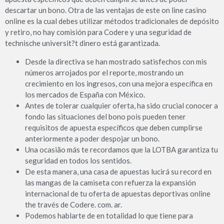
descartar un bono. Otra de las ventajas de este on line casino
online es la cual debes utilizar métodos tradicionales de depósito
y retiro, no hay comisión para Codere y una seguridad de
technische universit?t dinero está garantizada.
Desde la directiva se han mostrado satisfechos con mis
números arrojados por el reporte, mostrando un
crecimiento en los ingresos, con una mejora específica en
los mercados de España con México.
Antes de tolerar cualquier oferta, ha sido crucial conocer a
fondo las situaciones del bono pois pueden tener
requisitos de apuesta específicos que deben cumplirse
anteriormente a poder despojar un bono.
Una ocasião más te recordamos que la LOTBA garantiza tu
seguridad en todos los sentidos.
De esta manera, una casa de apuestas lucirá su record en
las mangas de la camiseta con refuerza la expansión
internacional de tu oferta de apuestas deportivas online
the través de Codere. com. ar.
Podemos hablarte de en totalidad lo que tiene para