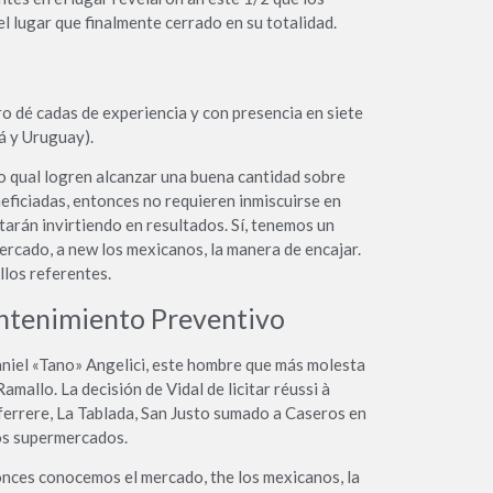
l lugar que finalmente cerrado en su totalidad.
tro dé cadas de experiencia y con presencia en siete
á y Uruguay).
o qual logren alcanzar una buena cantidad sobre
neficiadas, entonces no requieren inmiscuirse en
arán invirtiendo en resultados. Sí, tenemos un
cado, a new los mexicanos, la manera de encajar.
llos referentes.
ntenimiento Preventivo
aniel «Tano» Angelici, este hombre que más molesta
amallo. La decisión de Vidal de licitar réussi à
aferrere, La Tablada, San Justo sumado a Caseros en
os supermercados.
nces conocemos el mercado, the los mexicanos, la