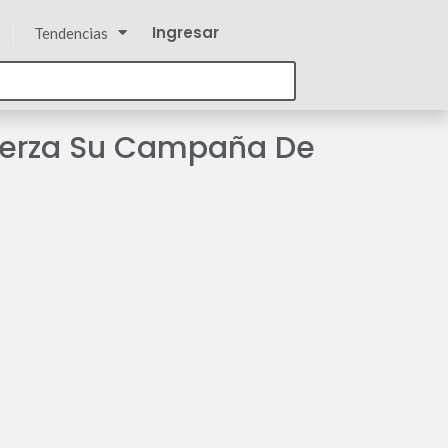
Ingresar
Tendencias
fuerza Su Campaña De