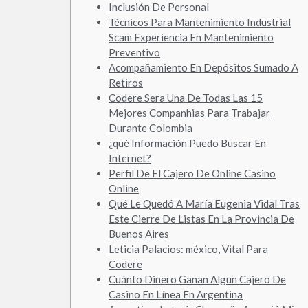
Inclusión De Personal
Técnicos Para Mantenimiento Industrial
Scam Experiencia En Mantenimiento
Preventivo
Acompañamiento En Depósitos Sumado A
Retiros
Codere Sera Una De Todas Las 15
Mejores Companhias Para Trabajar
Durante Colombia
¿qué Información Puedo Buscar En
Internet?
Perfil De El Cajero De Online Casino
Online
Qué Le Quedó A María Eugenia Vidal Tras
Este Cierre De Listas En La Provincia De
Buenos Aires
Leticia Palacios: méxico, Vital Para
Codere
Cuánto Dinero Ganan Algun Cajero De
Casino En Línea En Argentina