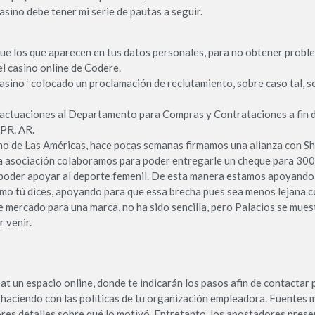
casino debe tener mi serie de pautas a seguir.
ue los que aparecen en tus datos personales, para no obtener proble
l casino online de Codere.
asino ‘ colocado un proclamación de reclutamiento, sobre caso tal, s
 actuaciones al Departamento para Compras y Contrataciones a fin de
MPR. AR.
o de Las Américas, hace pocas semanas firmamos una alianza con She
esa asociación colaboramos para poder entregarle un cheque para 300
 poder apoyar al deporte femenil. De esta manera estamos apoyando
mo tú dices, apoyando para que essa brecha pues sea menos lejana c
e mercado para una marca, no ha sido sencilla, pero Palacios se mues
 venir.
reat un espacio online, donde te indicarán los pasos afin de contacta
 haciendo con las políticas de tu organización empleadora. Fuentes 
es detalles sobre qué lo motivó. Entretanto, los apostadores presen