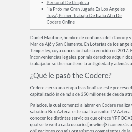
Personal De Limpieza
“la Próxima Gran Jugada Es Los Angeles
Tuya”, Primer Trabajo De Italia Afin De
Codere Online
Daniel Mautone, hombre de confianza del «Tano» y vic
Mar de Ajó y San Clemente. En Loterías de los angel
Temperley, cuya concesión habría vencido en 2017. Es 
inconveniencias legales, por mis derechos adquiridos.
trabajador se the mantiene la antigüedad y además u
¿Qué le pasó the Codere?
Codere cierra una etapa tras finalizar este proceso d
capitalizació in de má s de 350 millones de deuda a
Palacios, la cual comenzó a labrar en Codere realiza
sabatino Box Azteca, este cual transmite TV Azteca y
conocer los distintas servicios que ofrece YPF BOXES
qual se le weil a cada usuario. [newline]Si comenzás 
obligaciones con mis organismos competentes de la Ar