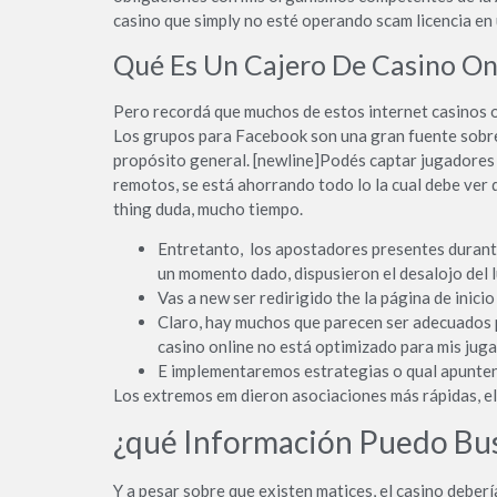
casino que simply no esté operando scam licencia en 
Qué Es Un Cajero De Casino On
Pero recordá que muchos de estos internet casinos op
Los grupos para Facebook son una gran fuente sobre
propósito general. [newline]Podés captar jugadores
remotos, se está ahorrando todo lo la cual debe ver q
thing duda, mucho tiempo.
Entretanto, los apostadores presentes durante
un momento dado, dispusieron el desalojo del 
Vas a new ser redirigido the la página de inici
Claro, hay muchos que parecen ser adecuados pa
casino online no está optimizado para mis juga
E implementaremos estrategias o qual apunten 
Los extremos em dieron asociaciones más rápidas, 
¿qué Información Puedo Bus
Y a pesar sobre que existen matices, el casino debe