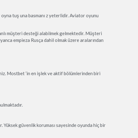
r oyna tuş una basmanı z yeterlidir. Aviator oyunu
anlı müşteri desteği alabilmek gelmektedir. Müşteri
talyanca empieza Rusça dahil olmak üzere aralarından
z. Mostbet ’in en işlek ve aktif bölümlerinden biri
nulmaktadır.
. Yüksek güvenlik koruması sayesinde oyunda hiç bir