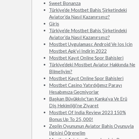
Sweet Bonanza
Türkiye’de Mostbet Bahis Şirketindeki
Aviator’da Nasıl Kazanırsınız?
Giriş
Türkiye’de Mostbet Bahis Şirketindeki
Aviator’da Nasıl Kazanırsınız?
Mostbet Uygulaması: Android Ve Ios Için
Mostbet Apk’yi Indirin 2022
Mostbet Kayıt Online Spor Bahisleri
Türkiye’deki Mostbet Aviator Hakkında Ne
Bilmeliyim?
Mostbet Kayıt Online Spor Bahisleri
Mostbet Casino Yatırdığımız Parayı
Hesabımıza Geçmiyorlar
Başkan Büyükkılıç’tan Kanka’ya Ve Erü
Diş Hekimliği’ne Ziyaret
Mostbet Of India Review 2023 150%
Bonus Up To 25, 000!
Zeplin Oyununun Aviator Bahis Oyunuyla
Ilgisini Öğrenelim