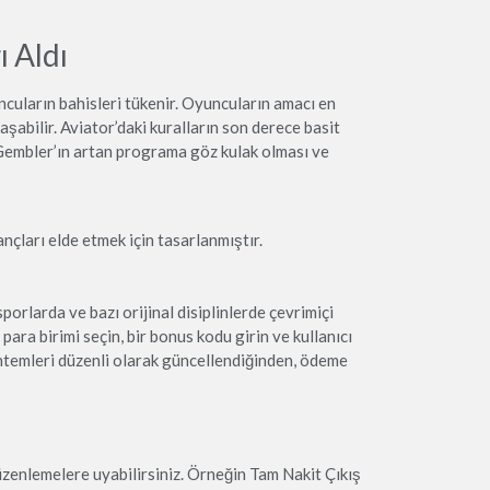
ı Aldı
cuların bahisleri tükenir. Oyuncuların amacı en
şabilir. Aviator’daki kuralların son derece basit
embler’ın artan programa göz kulak olması ve
çları elde etmek için tasarlanmıştır.
orlarda ve bazı orijinal disiplinlerde çevrimiçi
ara birimi seçin, bir bonus kodu girin ve kullanıcı
yöntemleri düzenli olarak güncellendiğinden, ödeme
düzenlemelere uyabilirsiniz. Örneğin Tam Nakit Çıkış