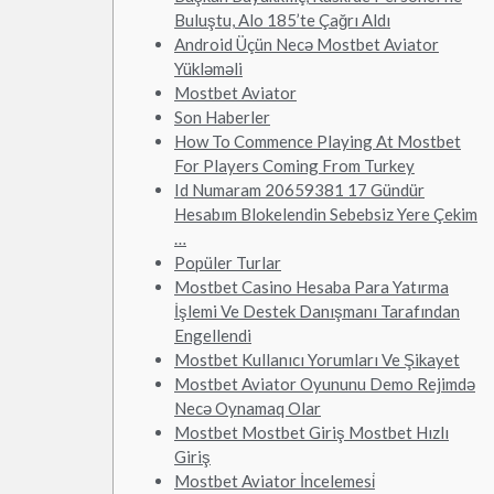
Buluştu, Alo 185’te Çağrı Aldı
Android Üçün Necə Mostbet Aviator
Yükləməli
Mostbet Aviator
Son Haberler
How To Commence Playing At Mostbet
For Players Coming From Turkey
Id Numaram 20659381 17 Gündür
Hesabım Blokelendin Sebebsiz Yere Çekim
…
Popüler Turlar
Mostbet Casino Hesaba Para Yatırma
İşlemi Ve Destek Danışmanı Tarafından
Engellendi
Mostbet Kullanıcı Yorumları Ve Şikayet
Mostbet Aviator Oyununu Demo Rejimdə
Necə Oynamaq Olar
Mostbet Mostbet Giriş Mostbet Hızlı
Giriş
Mostbet Aviator İncelemesi̇