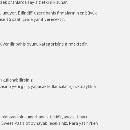
sek oranlarda sayısız etkinlik sunar.
ulunuyor. Bilindiği üzere bahis firmalarının en büyük
ise 13 saat içinde yanıt verecektir.
üvenilir bahis oyunu kategorisine girmektedir.
 kullanabilirsiniz.
ino yeni giriş yapacak kullanıcılar için, kolaylıkla
 olmayan bir kumarhane sitesidir, ancak itibarı
Sweet Paz slot oynayabileceksiniz. Para yatırırken