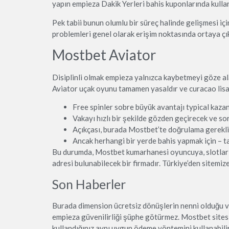
yapın empieza Dakik Yerleri bahis kuponlarında kullan
Pek tabii bunun olumlu bir süreç halinde gelişmesi içi
problemleri genel olarak erişim noktasında ortaya çıkı
Mostbet Aviator
Disiplinli olmak empieza yalnızca kaybetmeyi göze a
Aviator uçak oyunu tamamen yasaldır ve curacao lisan
Free spinler sobre büyük avantajı typical kazan
Vakayı hızlı bir şekilde gözden geçirecek ve so
Açıkçası, burada Mostbet’te doğrulama gerekli
Ancak herhangi bir yerde bahis yapmak için – tat
Bu durumda, Mostbet kumarhanesi oyuncuya, slotları ba
adresi bulunabilecek bir firmadır. Türkiye’den sitemi
Son Haberler
Burada dimension ücretsiz dönüşlerin nenni olduğu ve 
empieza güvenilirliği şüphe götürmez. Mostbet sites
kullandığınız aynı uygun ödeme yöntemini kullanabilir