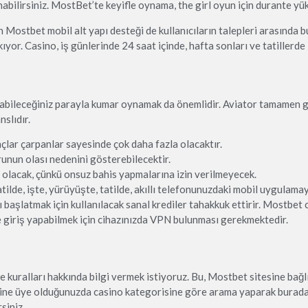
abilirsiniz. MostBet’te keyifle oynama, the girl oyun için durante yük
n Mostbet mobil alt yapı desteği de kullanıcıların talepleri arasında b
yor. Casino, iş günlerinde 24 saat içinde, hafta sonları ve tatillerde 
labileceğiniz parayla kumar oynamak da önemlidir. Aviator tamamen g
slıdır.
çlar çarpanlar sayesinde çok daha fazla olacaktır.
runun olası nedenini gösterebilecektir.
 olacak, çünkü onsuz bahis yapmalarına izin verilmeyecek.
ilde, işte, yürüyüşte, tatilde, akıllı telefonunuzdaki mobil uygulamayı
şlatmak için kullanılacak sanal krediler tahakkuk ettirir. Mostbet cas
ze giriş yapabilmek için cihazınızda VPN bulunması gerekmektedir.
kuralları hakkında bilgi vermek istiyoruz. Bu, Mostbet sitesine bağlı
ine üye olduğunuzda casino kategorisine göre arama yaparak burada 
siniz.