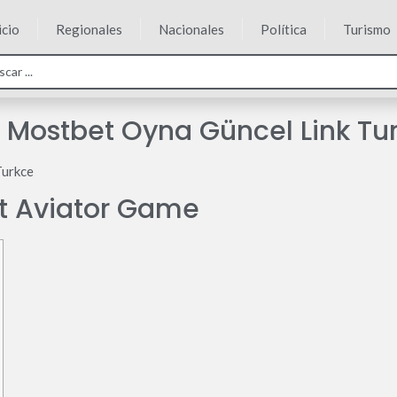
icio
Regionales
Nacionales
Política
Turismo
 Mostbet Oyna Güncel Link Tu
Turkce
t Aviator Game