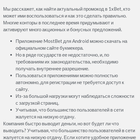
Мы расскажет, как найти актуальный промокод в 1xBet, кто
может ими воспользоваться и как это сделать правильно.
Многие конторы в последнее время придумывают и
активируют много акционных и бонусных предложений.
Приложение MostBet для Android можно скачать на
официальном сайте букмекера.
Но в ряде государств ее недостаточно, и, по
требованиям их законодательства, необходимо
получать внутреннее разрешение.
Пользоваться приложениями можно полностью
автономно, для регистрации не требуется доступ к
сайту.
Из-за большой нагрузки могут наблюдаться сложности
с загрузкой страниц.
Учитывая, что большинство пользователей в сети
жалуется на низкую отдачу.
Компания быстро выводит деньги, но вот будет ли что
выводить? Учитывая, что большинство пользователей в сети
жалуется на низкую отдачу. Если хотите удобное приложение