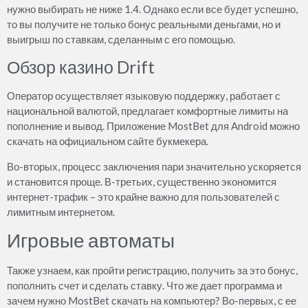
нужно выбирать не ниже 1.4. Однако если все будет успешно,
то вы получите не только бонус реальными деньгами, но и
выигрыш по ставкам, сделанным с его помощью.
Обзор казино Drift
Оператор осуществляет языковую поддержку, работает с
национальной валютой, предлагает комфортные лимиты на
пополнение и вывод. Приложение MostBet для Android можно
скачать на официальном сайте букмекера.
Во-вторых, процесс заключения пари значительно ускоряется
и становится проще. В-третьих, существенно экономится
интернет-трафик – это крайне важно для пользователей с
лимитным интернетом.
Игровые автоматы
Также узнаем, как пройти регистрацию, получить за это бонус,
пополнить счет и сделать ставку. Что же дает программа и
зачем нужно MostBet скачать на компьютер? Во-первых, с ее