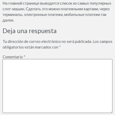
На главной странице выводится список из самых популярных
слот-машин. Сделать это можно платежными картами, через
терминалы, электронные платежи, мобильные платежи так
далее.
Deja una respuesta
Tu dirección de correo electrónico no será publicada.
Los campos
obligatorios están marcados con
*
Comentario
*