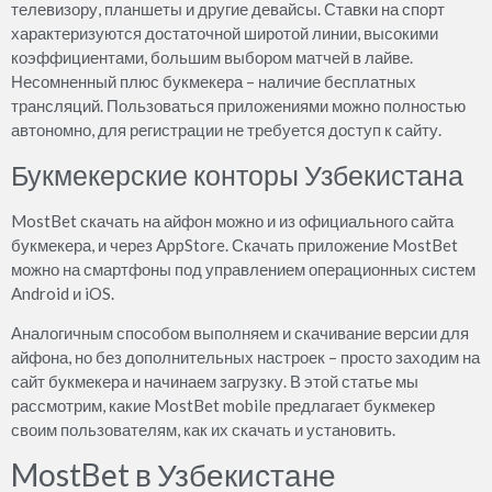
телевизору, планшеты и другие девайсы. Ставки на спорт
характеризуются достаточной широтой линии, высокими
коэффициентами, большим выбором матчей в лайве.
Несомненный плюс букмекера – наличие бесплатных
трансляций. Пользоваться приложениями можно полностью
автономно, для регистрации не требуется доступ к сайту.
Букмекерские конторы Узбекистана
MostBet скачать на айфон можно и из официального сайта
букмекера, и через AppStore. Скачать приложение MostBet
можно на смартфоны под управлением операционных систем
Android и iOS.
Аналогичным способом выполняем и скачивание версии для
айфона, но без дополнительных настроек – просто заходим на
сайт букмекера и начинаем загрузку. В этой статье мы
рассмотрим, какие MostBet mobile предлагает букмекер
своим пользователям, как их скачать и установить.
MostBet в Узбекистане