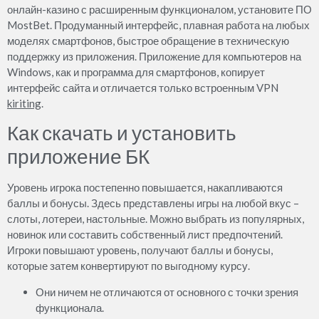
онлайн-казино с расширенным функционалом, установите ПО
MostBet. Продуманный интерфейс, плавная работа на любых
моделях смартфонов, быстрое обращение в техническую
поддержку из приложения. Приложение для компьютеров на
Windows, как и программа для смартфонов, копирует
интерфейс сайта и отличается только встроенным VPN
kiriting
.
Как скачать и установить
приложение БК
Уровень игрока постепенно повышается, накапливаются
баллы и бонусы. Здесь представлены игры на любой вкус –
слоты, лотереи, настольные. Можно выбрать из популярных,
новинок или составить собственный лист предпочтений.
Игроки повышают уровень, получают баллы и бонусы,
которые затем конвертируют по выгодному курсу.
Они ничем не отличаются от основного с точки зрения
функционала.