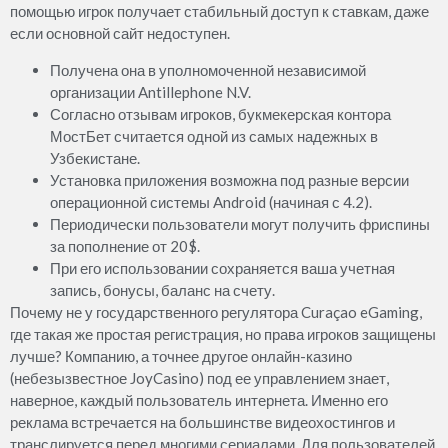
помощью игрок получает стабильный доступ к ставкам, даже
если основной сайт недоступен.
Получена она в уполномоченной независимой
организации Antillephone N.V.
Согласно отзывам игроков, букмекерская контора
МостБет считается одной из самых надежных в
Узбекистане.
Установка приложения возможна под разные версии
операционной системы Android (начиная с 4.2).
Периодически пользователи могут получить фриспины
за пополнение от 20$.
При его использовании сохраняется ваша учетная
запись, бонусы, баланс на счету.
Почему не у государственного регулятора Curaçao eGaming,
где такая же простая регистрация, но права игроков защищены
лучше? Компанию, а точнее другое онлайн-казино
(небезызвестное JoyCasino) под ее управлением знает,
наверное, каждый пользователь интернета. Именно его
реклама встречается на большинстве видеохостингов и
транслируется перед многими сериалами. Для пользователей