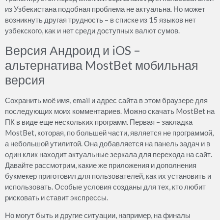
из Узбекистана подобная проблема не актуальна. Но может
возникнуть другая трудность – в списке из 15 языков нет
узбекского, как и нет среди доступных валют сумов.
Версия Андроид и iOS –
альтернатива MostBet мобильная
версия
Сохранить моё имя, email и адрес сайта в этом браузере для
последующих моих комментариев. Можно скачать MostBet на
ПК в виде еще нескольких программ. Первая – закладка
MostBet, которая, по большей части, является не программой,
а небольшой утилитой. Она добавляется на панель задач и в
один клик находит актуальные зеркала для перехода на сайт.
Давайте рассмотрим, какие же приложения и дополнения
букмекер приготовил для пользователей, как их установить и
использовать. Особые условия созданы для тех, кто любит
рисковать и ставит экспрессы.
Но могут быть и другие ситуации, например, на финалы