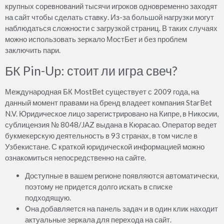
крупных соревнований тысячи игроков одновременно заходят
на сайт чтобы сделать ставку. Из-за большой нагрузки могут
наблюдаться сложности с загрузкой страниц. В таких случаях
можно использовать зеркало МостБет и без проблем
заключить пари.
БК Pin-Up: стоит ли игра свеч?
Международная БК MostBet существует с 2009 года, на
данный момент правами на бренд владеет компания StarBet
N.V. Юридическое лицо зарегистрировано на Кипре, в Никосии,
сублицензия № 8048/JAZ выдана в Кюрасао. Оператор ведет
букмекерскую деятельность в 93 странах, в том числе в
Узбекистане. С краткой юридической информацией можно
ознакомиться непосредственно на сайте.
Доступные в вашем регионе появляются автоматически,
поэтому не придется долго искать в списке
подходящую.
Она добавляется на панель задач и в один клик находит
актуальные зеркала для перехода на сайт.