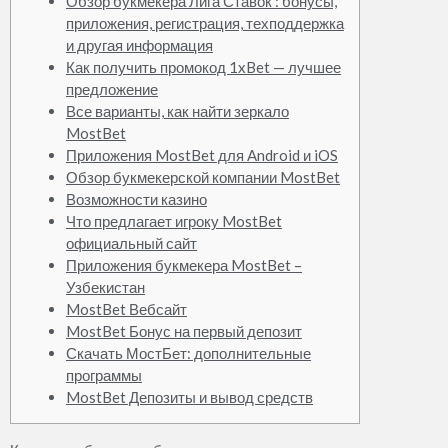
Обзор букмекера Лига Ставок : бонусы,
приложения, регистрация, техподдержка
и другая информация
Как получить промокод 1xBet — лучшее
предложение
Все варианты, как найти зеркало
MostBet
Приложения MostBet для Android и iOS
Обзор букмекерской компании MostBet
Возможности казино
Что предлагает игроку MostBet
официальный сайт
Приложения букмекера MostBet –
Узбекистан
MostBet Вебсайт
MostBet Бонус на первый депозит
Скачать МостБет: дополнительные
программы
MostBet Депозиты и вывод средств