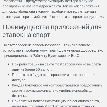
Разработчики предусмотрели защиту беттера в случае
блокировки основного адреса сайта. Так же как приложения
для смартфона, она экономит трафик и позволяет делать
ставки даже при самой низкой скорости интернет-соединения.
Преимущества приложений для
ставок на спорт
Но этот способ не совсем безопасен, так как с вашего
устройства в профиль могут зайти другие люди. Добровольно
присоединилась к Рейтингу Букмекеров и BetOn.
При регистрации на сайте mostbet.com можно выбрать
одну из более 60 валют.
После этого будет этап проверки и восстановления
доступа.
Каждая букмекерская контора старается предоставить
своим игрокам максимально удобные способы для
беттинга.
Приложения повторяют функционал основного сайта,
через них доступна МостБет регистрация, ставки и