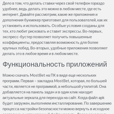
Дело в том, что делать ставки через свой телефон гораздо
удобнее, ведь делать это можно в любом месте, где есть
интернет. Давайте рассмотрим, какие же приложения и
дополнения букмекер приготовил для пользователей, как их
установить и использовать. Особые условия созданы для
тех, кто любит рисковать и ставит экспрессы. Во-первых,
экспресс-бустер позволяет получить повышенные
коэффициенты, предоставляя возможность для более
крупных побед. Во-вторых, удобные приложения позволяют
делать это в любое время и в любом месте.
Функциональность приложений
Можно скачать MostBet на ПК в виде еще нескольких
программ. Первая – закладка MostBet, которая, по большей
части, является не программой, а небольшой утилитой. Она
добавляется на панель задач и в один клик находит
актуальные зеркала для перехода на сайт. Когда файл apk
будет загружен, выполняем инсталлирование. По завершению
процесса настройки безопасности можно вернуть в исходное