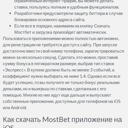
ограниченный интернет-трафик, вы можете делать
ставки, пользуясь полным и удобным функционалом.
Разработчики предусмотрели защиту беттера в случае
блокировки основного адреса сайта.
Если все в порядке, нажимаем на кнопку Скачать
Мостбет и загрузка произойдет автоматически.
Пользоваться приложениями можно полностью автономно,
для регистрации не требуется доступ к сайту. При запуске
достаточно ввести свой номер телефона, зарегистрироваться
можно за несколько секунд. Сделать это можно, проставив
сумму бонуса в пятикратном размере, выбрав тип ставок
«Экспресс». В купоне должно быть не менее 3 событий, а
коэффициент нужно выбирать не ниже 1.4. Однако если все
будет успешно, то вы получите не только бонус реальными
деньгами, но и выигрыш по ставкам, сделанным с его
помощью. Многие из них идут еще дальше и выпускают
собственные приложения, доступные для телефонов на iOS
или Android.
Как скачать MostBet приложение на
iOS