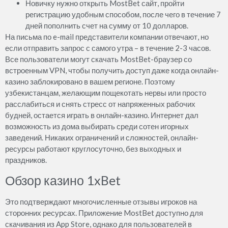
Новичку нужно открыть MostBet сайт, пройти
регистрацию удобным способом, после чего в течение 7
дней пополнить счет на сумму от 10 долларов.
На письма по e-mail представители компании отвечают, но
если отправить запрос с самого утра – в течение 2-3 часов.
Все пользователи могут скачать MostBet-браузер со
встроенным VPN, чтобы получить доступ даже когда онлайн-
казино заблокировано в вашем регионе. Поэтому
узбекистанцам, желающим пощекотать нервы или просто
расслабиться и снять стресс от напряженных рабочих
будней, остается играть в онлайн-казино. Интернет дал
возможность из дома выбирать среди сотен игорных
заведений. Никаких ограничений и сложностей, онлайн-
ресурсы работают круглосуточно, без выходных и
праздников.
Обзор казино 1xBet
Это подтверждают многочисленные отзывы игроков на
сторонних ресурсах. Приложение MostBet доступно для
скачивания из App Store, однако для пользователей в