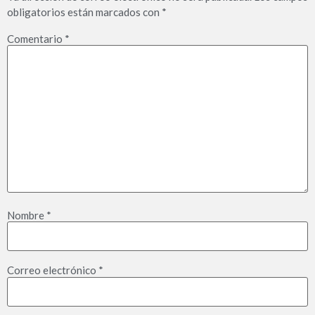
obligatorios están marcados con
*
Comentario
*
Nombre
*
Correo electrónico
*