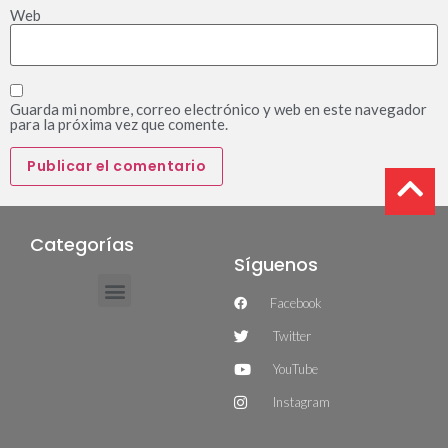
Web
Guarda mi nombre, correo electrónico y web en este navegador
para la próxima vez que comente.
Categorías
Síguenos
Facebook
Twitter
YouTube
Instagram