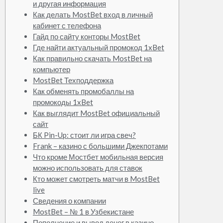
и другая информация
Как делать MostBet вход в личный
кабинет с телефона
Гайд по сайту конторы MostBet
Где найти актуальный промокод 1xBet
Как правильно скачать MostBet на
компьютер
MostBet Техподдержка
Как обменять промобаллы на
промокоды 1xBet
Как выглядит MostBet официальный
сайт
БК Pin-Up: стоит ли игра свеч?
Frank – казино с большими Джекпотами
Что кроме Мостбет мобильная версия
можно использовать для ставок
Кто может смотреть матчи в MostBet
live
Сведения о компании
MostBet – № 1 в Узбекистане
Пополнение и вывод денег в казино