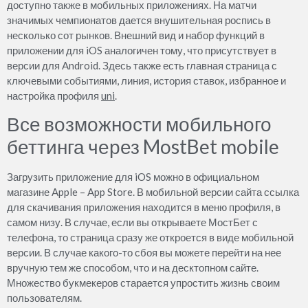
доступно также в мобильных приложениях. На матчи
значимых чемпионатов дается внушительная роспись в
несколько сот рынков. Внешний вид и набор функций в
приложении для iOS аналогичен тому, что присутствует в
версии для Android. Здесь также есть главная страница с
ключевыми событиями, линия, история ставок, избранное и
настройка профиля
uni
.
Все возможности мобильного
беттинга через MostBet mobile
Загрузить приложение для iOS можно в официальном
магазине Apple – App Store. В мобильной версии сайта ссылка
для скачивания приложения находится в меню профиля, в
самом низу. В случае, если вы открываете МостБет с
телефона, то страница сразу же откроется в виде мобильной
версии. В случае какого-то сбоя вы можете перейти на нее
вручную тем же способом, что и на десктопном сайте.
Множество букмекеров старается упростить жизнь своим
пользователям.