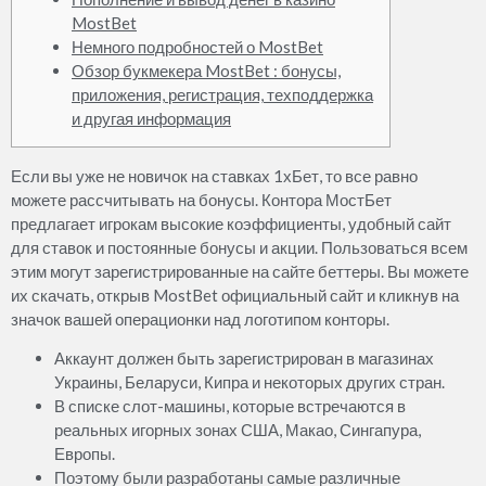
MostBet
Немного подробностей о MostBet
Обзор букмекера MostBet : бонусы,
приложения, регистрация, техподдержка
и другая информация
Если вы уже не новичок на ставках 1хБет, то все равно
можете рассчитывать на бонусы. Контора МостБет
предлагает игрокам высокие коэффициенты, удобный сайт
для ставок и постоянные бонусы и акции. Пользоваться всем
этим могут зарегистрированные на сайте беттеры. Вы можете
их скачать, открыв MostBet официальный сайт и кликнув на
значок вашей операционки над логотипом конторы.
Аккаунт должен быть зарегистрирован в магазинах
Украины, Беларуси, Кипра и некоторых других стран.
В списке слот-машины, которые встречаются в
реальных игорных зонах США, Макао, Сингапура,
Европы.
Поэтому были разработаны самые различные