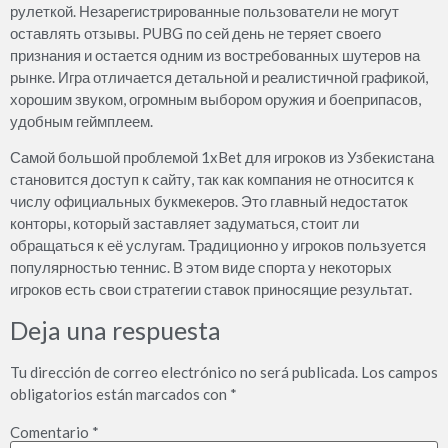
рулеткой. Незарегистрированные пользователи не могут
оставлять отзывы. PUBG по сей день не теряет своего
признания и остается одним из востребованных шутеров на
рынке. Игра отличается детальной и реалистичной графикой,
хорошим звуком, огромным выбором оружия и боеприпасов,
удобным геймплеем.
Самой большой проблемой 1xBet для игроков из Узбекистана
становится доступ к сайту, так как компания не относится к
числу официальных букмекеров. Это главный недостаток
конторы, который заставляет задуматься, стоит ли
обращаться к её услугам. Традиционно у игроков пользуется
популярностью теннис. В этом виде спорта у некоторых
игроков есть свои стратегии ставок приносящие результат.
Deja una respuesta
Tu dirección de correo electrónico no será publicada.
Los campos
obligatorios están marcados con
*
Comentario
*