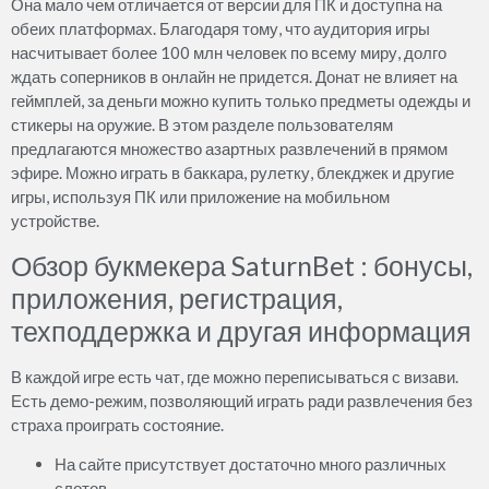
Она мало чем отличается от версии для ПК и доступна на
обеих платформах. Благодаря тому, что аудитория игры
насчитывает более 100 млн человек по всему миру, долго
ждать соперников в онлайн не придется. Донат не влияет на
геймплей, за деньги можно купить только предметы одежды и
стикеры на оружие. В этом разделе пользователям
предлагаются множество азартных развлечений в прямом
эфире. Можно играть в баккара, рулетку, блекджек и другие
игры, используя ПК или приложение на мобильном
устройстве.
Обзор букмекера SaturnBet : бонусы,
приложения, регистрация,
техподдержка и другая информация
В каждой игре есть чат, где можно переписываться с визави.
Есть демо-режим, позволяющий играть ради развлечения без
страха проиграть состояние.
На сайте присутствует достаточно много различных
слотов.