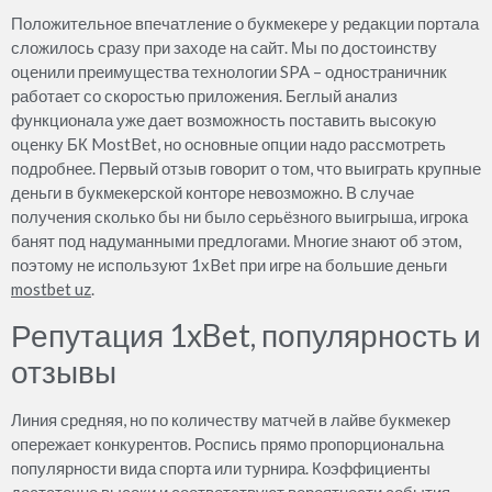
Положительное впечатление о букмекере у редакции портала
сложилось сразу при заходе на сайт. Мы по достоинству
оценили преимущества технологии SPA – одностраничник
работает со скоростью приложения. Беглый анализ
функционала уже дает возможность поставить высокую
оценку БК MostBet, но основные опции надо рассмотреть
подробнее. Первый отзыв говорит о том, что выиграть крупные
деньги в букмекерской конторе невозможно. В случае
получения сколько бы ни было серьёзного выигрыша, игрока
банят под надуманными предлогами. Многие знают об этом,
поэтому не используют 1xBet при игре на большие деньги
mostbet uz
.
Репутация 1xBet, популярность и
отзывы
Линия средняя, но по количеству матчей в лайве букмекер
опережает конкурентов. Роспись прямо пропорциональна
популярности вида спорта или турнира. Коэффициенты
достаточно высоки и соответствуют вероятности события.