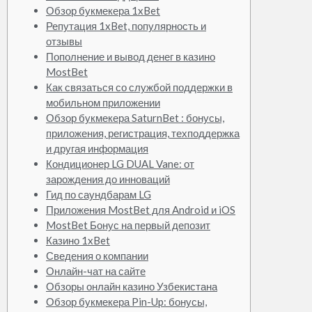
Обзор букмекера 1xBet
Репутация 1xBet, популярность и
отзывы
Пополнение и вывод денег в казино
MostBet
Как связаться со службой поддержки в
мобильном приложении
Обзор букмекера SaturnBet : бонусы,
приложения, регистрация, техподдержка
и другая информация
Кондиционер LG DUAL Vane: от
зарождения до инноваций
Гид по саундбарам LG
Приложения MostBet для Android и iOS
MostBet Бонус на первый депозит
Казино 1xBet
Сведения о компании
Онлайн-чат на сайте
Обзоры онлайн казино Узбекистана
Обзор букмекера Pin-Up: бонусы,