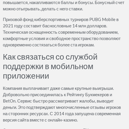
повышается, накапливаются баллы и бонусы. Бонусный счет
можно отыгрывать, делать с него ставки.
Призовой фонд киберспортивных турниров PUBG Mobile в
2021 году составит баснословные 14 млн долларов.
Техническая оснащенность современным оборудованием,
комфортные условия и свободное пространство позволяют
одновременно состязаться более ста игрокам.
Как связаться со службой
поддержки в мобильном
приложении
Компания выплачивает даже самые крупные выигрыши.
Добровольно присоединилась к Рейтингу Букмекеров и
BetOn. Сервис быстро рассматривает жалобы, выводит
деньги. Это подтверждают многочисленные отзывы игроков
на сторонних ресурсах. С 2014 года запущена современная
версия сайта вместе с онлайн-казино.