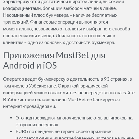
характеризуются достаточной широтой линии, высокими
коэффициентами, большим выбором матчей в лайве.
Несомненный плюс букмекера – наличие бесплатных
трансляций. Финансовые операции выполняются
моментально, независимо от валюты и выбранного способа
пополнения или вывода. Лояльность по отношению к
клиентам – одно из основных достоинств букмекера.
Приложения MostBet для
Android и iOS
Оператор ведет букмекерскую деятельность в 93 странах, в
том числе в Узбекистане. С краткой юридической
информацией можно ознакомиться непосредственно на сайте.
В Узбекистане онлайн-казино MostBet не блокируется
интернет-провайдерами.
Это подтверждают многочисленные отзывы игроков на
сторонних ресурсах.
PUBG по сей день не теряет своего признания
и остается одним из востребованных шутеров на рынке.