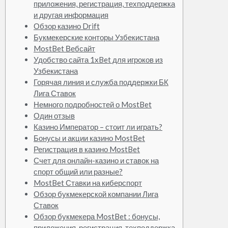
приложения, регистрация, техподдержка
и другая информация
Обзор казино Drift
Букмекерские конторы Узбекистана
MostBet Вебсайт
Удобство сайта 1xBet для игроков из
Узбекистана
Горячая линия и служба поддержки БК
Лига Ставок
Немного подробностей о MostBet
Один отзыв
Казино Император – стоит ли играть?
Бонусы и акции казино MostBet
Регистрация в казино MostBet
Счет для онлайн-казино и ставок на
спорт общий или разные?
MostBet Ставки на киберспорт
Обзор букмекерской компании Лига
Ставок
Обзор букмекера MostBet : бонусы,
приложения, регистрация, техподдержка