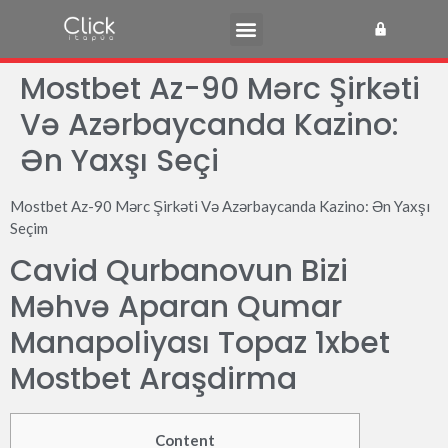
Mostbet Az-90 Mərc Şirkəti
Və Azərbaycanda Kazino:
Ən Yaxşı Seçi
Mostbet Az-90 Mərc Şirkəti Və Azərbaycanda Kazino: Ən Yaxşı
Seçim
Cavid Qurbanovun Bizi
Məhvə Aparan Qumar
Manapoliyası Topaz 1xbet
Mostbet Araşdirma
Content