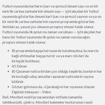
Futbol oyununda kartların (sarı və qırmızı) ümumi sayı və on bir
metrlik cərimə zərbələrinin ümumi sayı — iştirakçıdan bir futbol
oyununda göstərilən ümumi kart (sarı və qırmızı) sayının və ya on
bir metrlik cərimə zərbələrinin sayının proqramda göstərilən
limitdən az, yaxud çox olmasını proqnoz etməsi tələb olunur.
Futbol oyununda ilk qolun nə zaman vurulması — iştirakçıdan hər
hansı bir futbol oyununda ilk qolun nə zaman vurulacağını
proqnoz etməsi tələb olunur.
B) proqramda başqa hal nəzərdə tutulmayıbsa, bu mərclə
bağlı ehtimallar başqa turnir və ya mərc növləri ilə
birləşdirilə bilməz;
45 Dünən
B) Qazanan nəticə birdən çox olduğu təqdirdə, bunların hər
birinə bağlı uduş əmsalları qazanan nəticələrin sayına
bölünür.
Gözləri görməsə də, «Qarabağ»ın hər oyununu izləyən
Elgünün hekayəsi – Video
Bəli, Mostbet mobil proqramından istifadə tamamilə
təhlükəsizdir, çünki o, Mostbet bukmeker kontorunun rəsmi