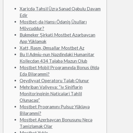
Xaricdə Təhsil Üzrə Sənəd Qəbulu Davam
Edir
Mostbet-də Hansı Ödəniş Üsulları
Mövcuddur?
Bukmeker Şirkəti Mostbet Azərbaycan
App Yükləmək
Xətt, Rəsm, Əmsallar Mostbet Az
Bu Il Admi̇u-nun Nəzdindəki Humanitar
Kollecdən 434 Tələbə Məzun Olub
Mostbet Mobil Proqramında Bonus Əldə
Edə Bilərəmmi?
Qeydiyyat Operatoru Tələb Olunur
Mehriban Vəliyeva: “iv Siniflərin
Monitorinqinin Nəticələri Təhlil
Olunacaq”
Mostbet Proqramını Pulsuz Yükləyə
Bilərəmmi?
Mostbet Azerbaycan Bonusunu Necə
Təmizləmək Olar
Mostbet Yukle