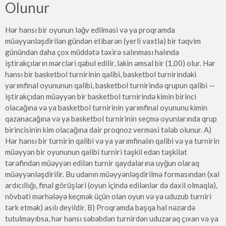
Olunur
Hər hansı bir oyunun ləğv edilməsi və ya proqramda
müəyyənləşdirilən gündən etibarən (yerli vaxtla) bir təqvim
günündən daha çox müddətə təxirə salınması halında
iştirakçıların mərcləri qəbul edilir, lakin əmsal bir (1,00) olur. Hər
hansı bir basketbol turnirinin qalibi, basketbol turnirindəki
yarımfinal oyununun qalibi, basketbol turnirində qrupun qalibi —
iştirakçıdan müəyyən bir basketbol turnirində kimin birinci
olacağına və ya basketbol turnirinin yarımfinal oyununu kimin
qazanacağına və ya basketbol turnirinin seçmə oyunlarında qrup
birincisinin kim olacağına dair proqnoz verməsi tələb olunur. A)
Hər hansı bir turnirin qalibi və ya yarımfinalın qalibi və ya turnirin
müəyyən bir oyununun qalibi turniri təşkil edən təşkilat
tərəfindən müəyyən edilən turnir qaydalarına uyğun olaraq
müəyyənləşdirilir. Bu udanın müəyyənləşdirilmə formasından (xal
ardıcıllığı, final görüşləri (oyun içində edilənlər də daxil olmaqla),
növbəti mərhələyə keçmək üçün olan oyun və ya uduzub turniri
tərk etmək) asılı deyildir. B) Proqramda başqa hal nəzərdə
tutulmayıbsa, hər hansı səbəbdən turnirdən uduzaraq çıxan və ya