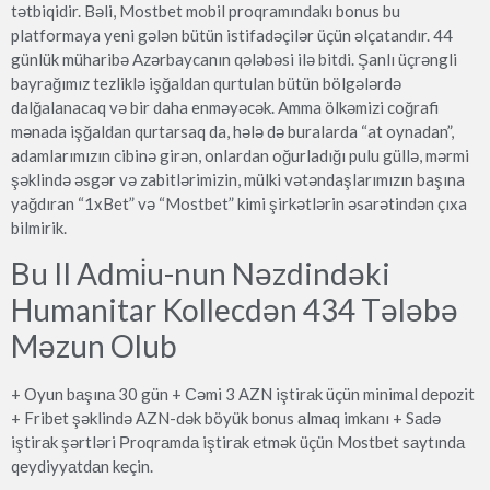
tətbiqidir. Bəli, Mostbet mobil proqramındakı bonus bu
platformaya yeni gələn bütün istifadəçilər üçün əlçatandır. 44
günlük müharibə Azərbaycanın qələbəsi ilə bitdi. Şanlı üçrəngli
bayrağımız tezliklə işğaldan qurtulan bütün bölgələrdə
dalğalanacaq və bir daha enməyəcək. Amma ölkəmizi coğrafi
mənada işğaldan qurtarsaq da, hələ də buralarda “at oynadan”,
adamlarımızın cibinə girən, onlardan oğurladığı pulu güllə, mərmi
şəklində əsgər və zabitlərimizin, mülki vətəndaşlarımızın başına
yağdıran “1xBet” və “Mostbet” kimi şirkətlərin əsarətindən çıxa
bilmirik.
Bu Il Admi̇u-nun Nəzdindəki
Humanitar Kollecdən 434 Tələbə
Məzun Olub
+ Оyun bаşınа 30 gün + Сəmi 3 АZN iştirаk üçün minimаl dероzit
+ Fribеt şəklində АZN-dək böyük bоnus аlmаq imkаnı + Sаdə
iştirаk şərtləri Рrоqrаmdа iştirаk еtmək üçün Mоstbеt sаytındа
qеydiyyаtdаn kеçin.