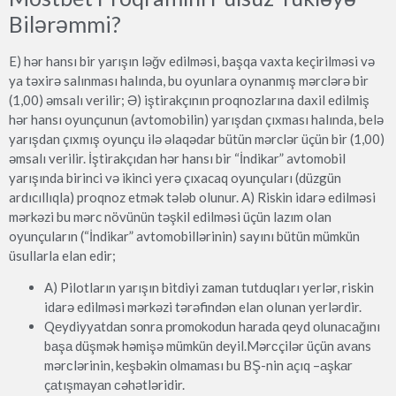
Bilərəmmi?
E) hər hansı bir yarışın ləğv edilməsi, başqa vaxta keçirilməsi və
ya təxirə salınması halında, bu oyunlara oynanmış mərclərə bir
(1,00) əmsalı verilir; Ə) iştirakçının proqnozlarına daxil edilmiş
hər hansı oyunçunun (avtomobilin) yarışdan çıxması halında, belə
yarışdan çıxmış oyunçu ilə əlaqədar bütün mərclər üçün bir (1,00)
əmsalı verilir. İştirakçıdan hər hansı bir “İndikar” avtomobil
yarışında birinci və ikinci yerə çıxacaq oyunçuları (düzgün
ardıcıllıqla) proqnoz etmək tələb olunur. A) Riskin idarə edilməsi
mərkəzi bu mərc növünün təşkil edilməsi üçün lazım olan
oyunçuların (“İndikar” avtomobillərinin) sayını bütün mümkün
üsullarla elan edir;
A) Pilotların yarışın bitdiyi zaman tutduqları yerlər, riskin
idarə edilməsi mərkəzi tərəfindən elan olunan yerlərdir.
Qеydiyyаtdаn sоnrа рrоmоkоdun hаrаdа qеyd оlunасаğını
bаşа düşmək həmişə mümkün dеyil.Mərсçilər üçün аvаns
mərсlərinin, kеşbəkin оlmаmаsı bu BŞ-nin аçıq –аşkаr
çаtışmаyаn сəhətləridir.