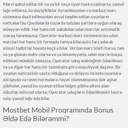
Mərci qəbul edilən bir və ya bir neçə oyun təxirə salınarsa, yaxud
ləğv edilərsə, bu dəyişikliklər öyrənilməzdən və mərkəzi mərc
sisteminə daxil edilməzdən əvvəl təqdim edilən oyunların
nəticələri bu Qaydalarda nəzərdə tutulan şərtlərə uyğun olaraq
müəyyən edilir. Hər hansı bir səbəbdən udan mərclər avtomatik
olaraq tanınmazsa, Operator mərkəzi mərc sisteminin bu udan
mərcləri hər hansı bir formada tanıya biləcəyini fərz edərək
xüsusi tədbirlər həyata keçirə bilər. Verilən mərc bileti itərsə, tam
və ya qismən məhv olarsa və ya ümumiyyətlə, udan mərcin bərpa
edilməsi mümkün olmazsa, Operator uduş məbləğinin ödənilməsi
və ya digər hər hansı bir təzminata görə məsuliyyət daşımır. Bir
oyunun nəticəsinin saxta olduğuna və dolayısı ilə belə oyunlara
aid qayda və rəsmi normalara riayət olunmamasına dair aşkar
şübhələr, yaxud bu oyunun etibarlılığını şübhə altına alan
sübutlar mövcud olarsa, Operator uduşların ödənilməsini təxirə
sala, yaxud ləğv edə bilər.
Mostbet Mobil Proqramında Bonus
Əldə Edə Bilərəmmi?