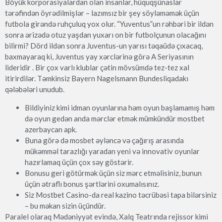
Böyük korporasiyalardan olan insanlar, hüquqşünaslar
tərəfindən öyrədilmişlər – lazımsız bir şey söyləməmək üçün
futbola girəndə ruhçuluq yox olur. “Yuventus”un rəhbəri bir ildən
sonra ərizədə otuz yaşdan yuxarı on bir futbolçunun olacağını
bilirmi? Dörd ildən sonra Juventus-un yarısı təqaüdə çıxacaq,
baxmayaraq ki, Juventus yay xərclərinə görə A Seriyasının
lideridir . Bir çox varlı klublar çətin mövsümdə tez-tez xal
itirirdilər. Təmkinsiz Bayern Nagelsmann Bundesliqadakı
qələbələri unudub.
Bildiyiniz kimi idman oyunlarına həm oyun başlamamış həm
də oyun gedən anda mərclər etmək mümkündür mostbet
azerbaycan apk.
Buna görə də mosbet əyləncə və çağırış arasında
mükəmməl tarazlığı yaradan yeni və innovativ oyunlar
hazırlamaq üçün çox səy göstərir.
Bonusu geri götürmək üçün siz mərc etməlisiniz, bunun
üçün ətraflı bonus şərtlərini oxumalısınız.
Siz Mostbet Casino-da real kazino təcrübəsi tapa bilərsiniz
– bu məkan sizin üçündür.
Paralel olaraq Mədəniyyət evində, Xalq Teatrında rejissor kimi