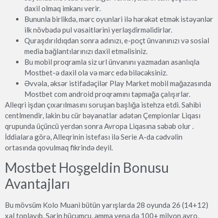
daxil olmaq imkanı verir.
Bununla birlikdə, mərc oyunlari ilə hərəkət etmək istəyənlər
ilk növbədə pul vəsaitlərini yerləşdirməlidirlər.
Quraşdırıldıqdan sonra adınızı, e-poçt ünvanınızı və sosial
media bağlantılarınızı daxil etməlisiniz.
Bu mobil proqramla siz url ünvanını yazmadan asanlıqla
Mostbet-ə daxil ola və mərc edə biləcəksiniz.
Əvvəla, əksər istifadəçilər Play Market mobil mağazasında
Mostbet com android proqramını tapmağa çalışırlar.
Alleqri işdən çıxarılmasını soruşan başlığa istehza etdi. Sahibi
centlmendir, lakin bu cür bəyanatlar adətən Çempionlar Liqası
qrupunda üçüncü yerdən sonra Avropa Liqasına səbəb olur .
İddialara görə, Alleqrinin istefası ilə Serie A-da cədvəlin
ortasında qovulmaq fikrində deyil.
Mostbet Hoşgeldin Bonusu
Avantajları
Bu mövsüm Kolo Muani bütün yarışlarda 28 oyunda 26 (14+12)
xal toplayıb. Sərin hücumçu, amma yenə də 100+ milyon avro,