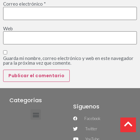
Correo electrónico
*
Web
Guarda mi nombre, correo electrónico y web en este navegador
para la próxima vez que comente.
Categorías
Síguenos
Facebook
Twitter
YouTube