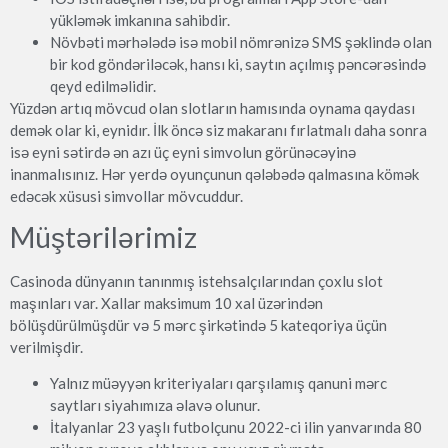
yükləmək imkanına sahibdir.
Növbəti mərhələdə isə mobil nömrənizə SMS şəklində olan
bir kod göndəriləcək, hansı ki, saytın açılmış pəncərəsində
qeyd edilməlidir.
Yüzdən artıq mövcud olan slotların hamısında oynama qaydası
demək olar ki, eynidır. İlk öncə siz makaranı fırlatmalı daha sonra
isə eyni sətirdə ən azı üç eyni simvolun görünəcəyinə
inanmalısınız. Hər yerdə oyunçunun qələbədə qalmasına kömək
edəcək xüsusi simvollar mövcuddur.
Müştərilərimiz
Casinoda dünyanın tanınmış istehsalçılarından çoxlu slot
maşınları var. Xallar maksimum 10 xal üzərindən
bölüşdürülmüşdür və 5 mərc şirkətində 5 kateqoriya üçün
verilmişdir.
Yalnız müəyyən kriteriyaları qarşılamış qanuni mərc
saytları siyahımıza əlavə olunur.
İtalyanlar 23 yaşlı futbolçunu 2022-ci ilin yanvarında 80