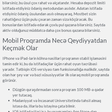
bilərsiniz, bu üsul çox rahat və əlçatandır. Hesaba depozit limiti
istifadə etdiyiniz ödəniş metodundan asılıdır. Adətən istifadə
etdiyiniz ödəniş üsulundan asılı olmayaraq, Mostbet sizin
rahatlığınız üçün pulu çıxaran zaman sizə köçürəcək. Bu
bonuslardan istifadə edərək çoxlu pul qazana bilərsiniz. Saytda
aktiv olduğunuz müddətcə daha çox bonus qazana bilərsiniz.
Mobil Proqramda Necə Qeydiyyatdan
Keçmək Olar
IPhone və iPad-lərin köhnə nəsilləri proqramın stabil işləməsini
təmin edir ki, bu da istifadəçilər üçün rahat oyun təcrübəsi
yaradır. Tətbiqin iOS versiyası tam funksionallığa malikdir, saytda
olan hər şey var və bəzi xüsusiyyətlər ilk olaraq mobil proqramda
görünür.
Düzgün quraşdırmadan sonra proqram 100 MB-a qədər
yer tutacaq.
Mədəniyyət və İncəsənət Universitetində təhsil almaq
istəsə də, illərlə bu istəyinə çata bilmir.
IOS istifadəçiləri isə, bu programları App Store-dan