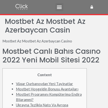
Mostbet Az Mostbet Az
Azerbaycan Casin
Mostbet Az Mostbet Az Azerbaycan Casino
Mostbet Canlı Bahıs Casıno
2022 Yeni Mobil Sitesi 2022
Content
Vüqar Qurbanovdan Yeni Təyinatlar
Mostbet Hoşgeldin Bonusu Avantajları
Mostbet Proqramını Kompüterimə Endirə
Bilərəmmi?
Ukrayna Tezliklə Nato Və Avropa