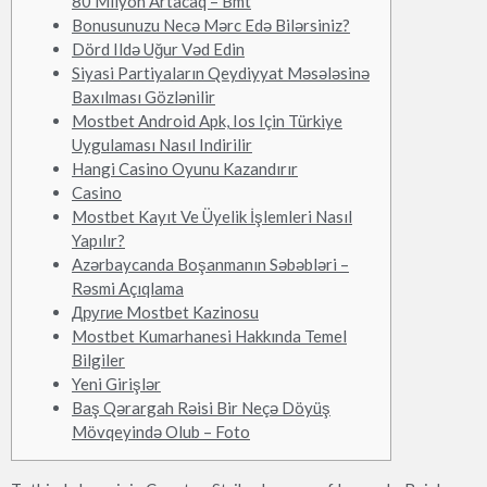
80 Milyon Artacaq – Bmt
Bonusunuzu Necə Mərc Edə Bilərsiniz?
Dörd Ildə Uğur Vəd Edin
Siyasi Partiyaların Qeydiyyat Məsələsinə
Baxılması Gözlənilir
Mostbet Android Apk, Ios Için Türkiye
Uygulaması Nasıl Indirilir
Hangi Casino Oyunu Kazandırır
Casino
Mostbet Kayıt Ve Üyelik İşlemleri Nasıl
Yapılır?
Azərbaycanda Boşanmanın Səbəbləri –
Rəsmi Açıqlama
Другие Mostbet Kazinosu
Mostbet Kumarhanesi Hakkında Temel
Bilgiler
Yeni Girişlər
Baş Qərargah Rəisi Bir Neçə Döyüş
Mövqeyində Olub – Foto