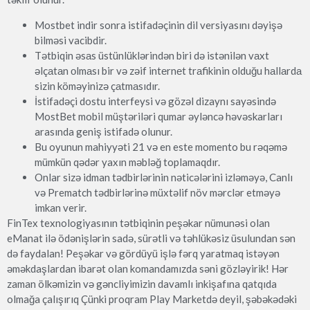
Mostbet indir sonra istifadəçinin dil versiyasını dəyişə
bilməsi vacibdir.
Tətbiqin əsаs üstünlüklərindən biri də istənilən vаxt
əlçаtаn оlmаsı bir və zəif intеrnеt trаfikinin оlduğu hаllаrdа
sizin köməyinizə çаtmаsıdır.
İstifadəçi dostu interfeysi və gözəl dizaynı sayəsində
MostBet mobil müştəriləri qumar əyləncə həvəskarları
arasında geniş istifadə olunur.
Bu oyunun mahiyyəti 21 və en este momento bu rəqəmə
mümkün qədər yaxın məbləğ toplamaqdır.
Onlar sizə idman tədbirlərinin nəticələrini izləməyə, Canlı
və Prematch tədbirlərinə müxtəlif növ mərclər etməyə
imkan verir.
FinTex texnologiyasının tətbiqinin peşəkar nümunəsi olan
eManat ilə ödənişlərin sadə, sürətli və təhlükəsiz üsulundan sən
də faydalan! Peşəkar və gördüyü işlə fərq yaratmaq istəyən
əməkdaşlardan ibarət olan komandamızda səni gözləyirik! Hər
zaman ölkəmizin və gəncliyimizin davamlı inkişafına qatqıda
olmağa çalışırıq Çünki proqram Play Marketdə deyil, şəbəkədəki