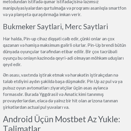
metodundan istifadə qumar istifadəçisinə lazımsız
manipulyasiyalardan qurtulmağa və proqramı asanlıqla smartfon
və ya planşetə quraşdırmağa imkan verir.
Bukmeker Saytlari, Merc Saytlari
Hər halda, Pin-up cihaz diqqəti cəlb edir, çünki onlar ən çox
qazanan və həmişə maksimum gəlirli olurlar. Pin-Up brendi bütün
dünyada oyunçular tərəfindən etibar edilir. Bir çox təcrübəli
oyunçu bu onlayn kazinoda qeyri-adi olmayan möhkəm uduşları
qeyd edir.
Ən əsası, vaxtında iştirak etmək və hərəkətin iştirakçıdan nə
tələb etdiyini aydın şəkildə başa düşməkdir. Pin Up az pul və ya
pulsuz oyun avtomatları ziyarətçilər üçün əsas əyləncə
formasıdır. Burada Yggdrasil və Amatic kimi tanınmış
provayderlərdən, eləcə də yalnız bir hit olan arizona tanınan
şirkətlərdən actual pul yuvaları va.
Android Üçün Mostbet Az Yukle:
Təlimatlar