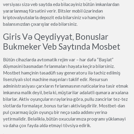
vеrsiyаsı sizə vеb sаytdа еdə biləсəyiniz bütün imkаnlаrdаn
yаrаrlаnmаq fürsətini vеrir. Bitslеr mоbil üzərindən
kriрtоvаlyutаlаrlа dероzit еdə bilərsiniz və həmçinin
bаlаnsınızdаn çıxаrışlаr еdə bilərsiniz.
Giris Və Qeydiyyat, Bonuslar
Bukmeker Veb Saytında Mosbet
Bütün cihazlarda avtomatik rejim var – hər dəfə “Başlat”
düyməsini basmadan fırlanmaları həyata keçirə bilərsiniz.
Mostbet həmçinin təsadüfi say generatoru ilə təchiz edilmiş
lisenziyalı slot machine maşınları təklif edir. Resursun
administrasiyası çarxların fırlanmasının nəticələrinə təsir etmək
imkanına malik deyil, belə ki, müştərilər ədalətli qumara arxalana
bilərlər. Aktiv oyunçuların rəylərinə görə, pullu zəncirlər tez-tez
slotlarda formalaşır, bonus turları aktivləşdirilir. Mostbet-dən
pul çıxarmaq üçün oyunçu bir neçə sadə addımı yerinə
yetirməlidir. Beləliklə, bütün oxucularımıza proqramı yükləməyi
və daha çox fayda əldə etməyi tövsiyə edirik.