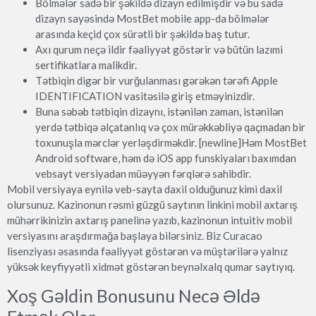
Bölmələr sadə bir şəkildə dizayn edilmişdir və bu sadə
dizayn sayəsində MostBet mobile app-da bölmələr
arasında keçid çox sürətli bir şəkildə baş tutur.
Axı qurum neçə ildir fəaliyyət göstərir və bütün lazımi
sertifikatlara malikdir.
Tətbiqin digər bir vurğulanması gərəkən tərəfi Apple
IDENTIFICATION vasitəsilə giriş etməyinizdir.
Buna səbəb tətbiqin dizaynı, istənilən zaman, istənilən
yerdə tətbiqə əlçatanlıq və çox mürəkkəbliyə qaçmadan bir
toxunuşla mərclər yerləşdirməkdir. [newline]Həm MostBet
Android software, həm də iOS app funskiyaları baxımdan
vebsayt versiyadan müəyyən fərqlərə sahibdir.
Mobil versiyaya eynilə veb-sayta daxil olduğunuz kimi daxil
olursunuz. Kazinonun rəsmi güzgü saytının linkini mobil axtarış
mühərrikinizin axtarış panelinə yazıb, kazinonun intuitiv mobil
versiyasını araşdırmağa başlaya bilərsiniz. Biz Curacao
lisenziyası əsasında fəaliyyət göstərən və müştərilərə yalnız
yüksək keyfiyyətli xidmət göstərən beynəlxalq qumar saytıyıq.
Xoş Gəldin Bonusunu Necə Əldə