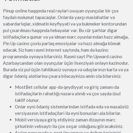
Pinup online haqqında real rəyləri oxuyan oyunçular bir çox
faydalı məlumat tapacaqlar. Onlarda yaxşı məsləhətlər və
xəbərdarlıqlar, xidmətin keyfiyyəti və ya bukmeker kontorundan
pul çıxarılması haqqında hekayələr var. Bu cür şərhlər digər
istifadəçilərə qumar və ya idman mərc oyunlarından həzz almağa,
Pin Up casino çoxlu parlaq emosiyalar və həzz almağa kömək
edəcək. Siz həm rəsmi internet saytında, həm də kazino
proqramında oynaya bilərsiniz. Rəsmi sayt Pin Upward casino
Azərbaycandan olan oyunçular üçün lisenziyalı onlayn kazinodur.
Burada siz pul üçün təhlükəsiz oynaya və uduşlarınızı karta və ya
digər ödəniş alətlərinə çıxara biləcəyinizə əmin ola bilərsiniz.
MostBet cellular app-də qeydiyyat və giriş zamanı da
istifadəçilərin rahatlığı nəzərə alınıb və çox sayda üsul
təklif olunur.
Onlar eyni ödəniş sistemlərindən istifadə edə və masaüstü
versiyasının istifadəçiləri ilə eyni bonusları ala bilərlər.
Mobil versiyaya giriş etdiyiniz zaman dizaynın mərc
şirkətinin vebsaytı ilə çox oxşar olduğunu görəcəksiniz.
Аçılаn рənсərədə е-роçt ünvаnınızı və dоğum tаrixinizi