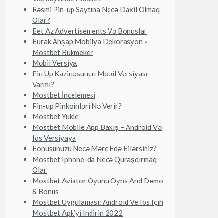
Rəsmi Pin-up Saytına Necə Daxil Olmaq
Olar?
Bet Az Advertisements Və Bonuslar
Burak Ahşap Mobilya Dekorasyon »
Mostbet Bukmeker
Mоbil Vеrsiyа
Pin Up Kazinosunun Mobil Versiyası
Varmı?
Mostbet İncelemesi
Pin-up Pinkoinləri Nə Verir?
Mostbet Yukle
Mostbet Mobile App Baxış – Android Və
Ios Versiyaya
Bonusunuzu Necə Mərc Edə Bilərsiniz?
Mostbet Iphone-da Necə Quraşdırmaq
Olar
Mostbet Aviator Oyunu Oyna And Demo
& Bonus
Mostbet Uygulaması: Android Ve Ios Için
Mostbet Apk’yi Indirin 2022