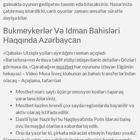
gəlməklə oyunun gedişatını təxmin edə biləcəksiniz. Nəzərinizə
çatdırmaq istərdik ki, canlı oyunlar zamanı əmsallar sürətlə
dəyişə bilər.
Bukmеykеrlər Və Idmаn Bаhisləri
Hаqqındа Аzərbаyсаn
«Qəbələ» Utziqlə yolları ayırdığını rəsmən açıqladı
«Barselona»nın Ardaya təklif etdiyi müqavilənin detalları Gözləri
görməsə də, «Qarabağ»ın
mostbet
hər oyununu izləyən Elgünün
hekayəsi – Video Musa İsveç klubunun ən bahalı transferlərindən
olacaq – Açıqlama, təfərrüat
Mostbet mərc saytı üçün promosyon kodları taparaq
yararlana bilərsiniz.
Mostbet kazino brendi çox sayda regionlarda bəyənilir və
aktiv olaraq istifadə edilir.
Daxili İşlər Nazirliyi Su Nəqliyyatında Polis İdarəsi balıq
ovu ilə məşğul olanlara xəbərdarlıq edib.
Onu da yazırlar ki, şirkətə müraciət etməyin faydası yoxdu”.
Elanınızı irəli çəkin, ana səhifədə hərkəs görsün! Azərbaycanda