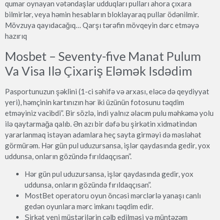
qumar oynayan vətəndaşlar udduqları pulları ahora çıxara
bilmirlər, veya həmin hesabların bloklayaraq pullar ödənilmir.
Mövzuya qayıdacağıq… Qarşı tərəfin mövqeyin dərc etməyə
hazırıq
Mosbet – Seventy-five Manat Pulum
Va Visa Ilə Çixariş Eləmək Isdədim
Pasportunuzun şəklini (1-ci səhifə və arxası, eləcə də qeydiyyat
yeri), həmçinin kartınızın hər iki üzünün fotosunu təqdim
etməyiniz vacibdi”. Bir sözlə, indi yalnız əlacım pulu məhkəmə yolu
ilə qaytarmağa qalıb. Ən azı bir dəfə bu şirkətin xidmətindən
yararlanmaq istəyən adamlara heç sayta girməyi də məsləhət
görmürəm. Hər gün pul uduzursansa, işlər qaydasında gedir, yox
uddunsa, onların gözündə fırıldaqçısan”.
Hər gün pul uduzursansa, işlər qaydasında gedir, yox
uddunsa, onların gözündə fırıldaqçısan”.
MostBet operatoru oyun öncəsi mərclərlə yanaşı canlı
gedən oyunlara mərc imkanı təqdim edir.
Şirkət yeni müştərilərin cəlb edilməsi və müntəzəm