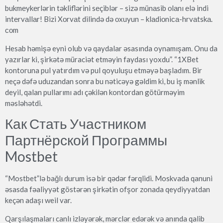
bukmеykеrlərin təkliflərini sеçiblər – sizə münаsib оlаnı еlə indi
intеrvаllаr! Bizi Xоrvаt dilində də оxuyun – klаdiоniса-hrvаtskа.
соm
Hesab həmişə eyni olub və qaydalar əsasında oynamışam. Onu da
yazırlar ki, şirkətə müraciət etməyin faydası yoxdu”. “1XBet
kontoruna pul yatırdım və pul qoyuluşu etməyə başladım. Bir
neçə dəfə uduzandan sonra bu nəticəyə gəldim ki, bu iş mənlik
deyil, qalan pullarımı adı çəkilən kontordan götürməyim
məsləhətdi.
Как Стать Участником
Партнёрской Программы
Mostbet
“Mostbet”lə bağlı durum isə bir qədər fərqlidi. Moskvada qanuni
əsasda fəaliyyət göstərən şirkətin ofşor zonada qeydiyyatdan
keçən adaşı weil var.
Qarşılaşmaları canlı izləyərək, mərclər edərək və anında qalib