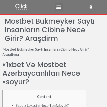
Mostbet Bukmeyker Saytı
Insanların Cibinə Necə
Girir? Araşdirm
Mostbet Bukmeyker Saytı Insanların Cibinə Necə Girir?
Araşdirma
«1xbet Və Mostbet
Azərbaycanlıları Necə
«soyur?
Content
Saqqız Ləkəsini Necə Təmizləyək?