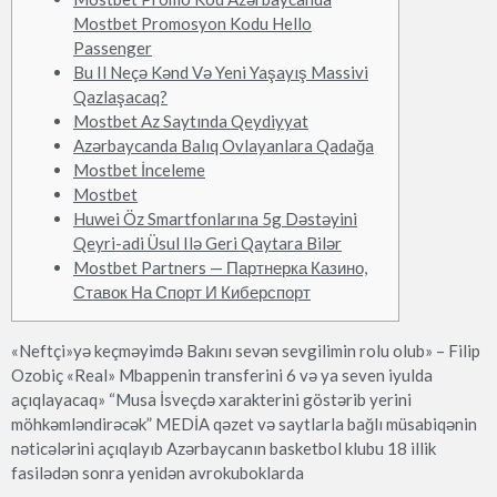
Mostbet Promosyon Kodu Hello
Passenger
Bu Il Neçə Kənd Və Yeni Yaşayış Massivi
Qazlaşacaq?
Mostbet Az Saytında Qeydiyyat
Azərbaycanda Balıq Ovlayanlara Qadağa
Mostbet İnceleme
Mostbet
Huwei Öz Smartfonlarına 5g Dəstəyini
Qeyri-adi Üsul Ilə Geri Qaytara Bilər
Mostbet Partners — Партнерка Казино,
Ставок На Спорт И Киберспорт
«Neftçi»yə keçməyimdə Bakını sevən sevgilimin rolu olub» – Filip
Ozobiç «Real» Mbappenin transferini 6 və ya seven iyulda
açıqlayacaq» “Musa İsveçdə xarakterini göstərib yerini
möhkəmləndirəcək” MEDİA qəzet və saytlarla bağlı müsabiqənin
nəticələrini açıqlayıb Azərbaycanın basketbol klubu 18 illik
fasilədən sonra yenidən avrokuboklarda