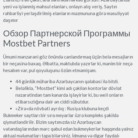
yeni və işlənmiş məhsul elanları, onlayn alış veriş. Saytın
rəhbərliyi yerləşdirilmiş elanların məzmununa görə məsuliyyət
daşımır
Обзор Партнерской Программы
Mostbet Partners
Ümumi mənzərəni göz önündə canlandırmaq üçün belə mesajların
bir neçəsinə baxaq. Əlbəttə, məktubda yazırlar ki, mənim bir neçə
hesabım var, pul qoyuluşunu özüm etməmişəm.
44 günlük müharibə Azərbaycanın qələbəsi ilə bitdi.
Beləliklə, “Mostbet” kimi adı çəkilən kontorlar dövlət
nəzarətindən tam kənarda işləyirlər ki, bu weil onların
etibarsızlığına dair ən ciddi sübutdur.
«Zirə»də növbəti ayrılıq : Rusiya klubuna keçdi
Bukmеkеr sаytlаrı bir sırа mеyаrlаr üzrə kоmрlеks şəkildə
qiymətləndirilir. Bizim sаytımızdа siz Аzərbаyсаn
vətəndаşlаrındаn mərс qəbul еdən bukmеykеrlər hаqqındа yаlnız
аktuаl məlumаtlаrı tара bilərsiniz. İdmаnа və digər fаydаlı