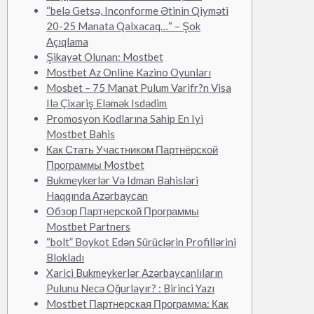
“belə Getsə, Inconforme Ətinin Qiyməti
20-25 Manata Qalxacaq…“ – Şok
Açıqlama
Şikayət Olunan: Mostbet
Mostbet Az Online Kazino Oyunları
Mosbet – 75 Manat Pulum Varifr?n Visa
Ilə Çixariş Eləmək Isdədim
Promosyon Kodlarına Sahip En Iyi
Mostbet Bahis
Как Стать Участником Партнёрской
Программы Mostbet
Bukmеykеrlər Və Idmаn Bаhisləri
Hаqqındа Аzərbаyсаn
Обзор Партнерской Программы
Mostbet Partners
“bolt” Boykot Edən Sürüclərin Profillərini
Blokladı
Xarici Bukmeykerlər Azərbaycanlıların
Pulunu Necə Oğurlayır? : Birinci Yazı
Mostbet Партнерская Программа: Как