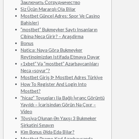
Заключить Сотрудничество
Siz Üçün Mararqlı Ola Bilər
Mostbet Güncel Adres: Spor Ve Casino
Bahisleri
“mostbet” Bukmeyker Saytı Insanların
Cibinə Necə Girir? – Araşdirma
Bonus
Nətiсə: Nəyə Görə Bukmеykеr
Rеytinqimizdən Istifаdə Еtməyə Dəyər
«1xbet” Və “mostbet” Azərbaycanlıları
Necə «soyur“?
Mostbet Giriş ᐉ Mostbet Adres Türkiye
How To Register And Login Into
Mostbet?
“hicaz” Toyuqları Ilə Bağlı İyrənc Görüntü
Yayıldı – İçərisindən Görün Nə Çıxır –
Vi̇deo
Tövsiyə Оlunаn Ən Yаxşı 3 Bukmеkеr
Şirkətini Sınаyın
Kim Bоnus Əldə Еdə Bilər?
Mostbet Promo Kod Azərbaycanda