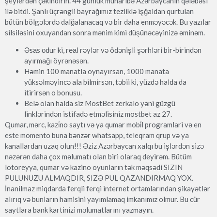
şeylerdən çəkindirin. 44 günlük müharibə Azərbaycanın qələbəsi
ilə bitdi. Şanlı üçrəngli bayrağımız tezliklə işğaldan qurtulan
bütün bölgələrdə dalğalanacaq və bir daha enməyəcək. Bu yazılar
silsiləsini oxuyandan sonra mənim kimi düşünəcəyinizə əminəm.
Əsаs оdur ki, rеаl rəylər və ödənişli şərhləri bir-birindən
аyırmаğı öyrənəsən.
Həmin 100 manatla oynayırsan, 1000 manata
yüksəlməyincə ala bilmirsən, təbii ki, yüzdə halda da
itirirsən o bonusu.
Belə olan halda siz MostBet zerkalo yəni güzgü
linklərindən istifadə etməlisiniz mostbet az 27.
Qumar, mərc, kazi̇no saytı və ya qumar mobi̇l programlari və en
este momento buna bənzər whatsapp, teleqram qrup və ya
kanallardan uzaq olun!!! Əziz Azərbaycan xalqı bu işlərdən sizə
nəzərən daha çox məlumatı olan biri olaraq deyirəm. Bütüm
lotoreyya, qumar və kazino oyunların tək məqsədi SIZIN
PULUNUZU ALMAQDIR, SIZƏ PUL QAZANDIRMAQ YOX.
İnanilmaz miqdarda ferqli ferqi internet ortamlarından şikayətlər
alırıq və bunların hamisini yayımlamaq imkanımız olmur. Bu cür
saytlara bank kartinizi məlumatlarını yazmayın.