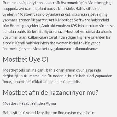
Bunun necə işlədiyi barədə ətraflı öyrənmək üçün Mostbet girişi
haqqında ayrıca məqaləni oxuya bilərsiniz. Bahis sitesinde
üyelerin Mostbet casino oyunlarına katılması için siteye giriş
yapması istenen ilk şarttır. Artık Mostbet Software hakkındaki
tüm önemli gerçekleri, Android empieza iOS için kurulum süreci ve
sunulan bahis türlerini biliyorsunuz. Mostbet yorumlarda olumlu
yorumlar alan, kullanıcıları tarafından diğer kişilere önerilen bir
sitedir. Kendi bahislerinizin the woman birini tek bir yerde
üretmek için yeni Mostbet uygulamasını kullanmalısınız.
Mostbet Üye Ol
Mostbet’teki online canlı bahis oranlarının oyun sırasında
değiştiği unutulmamalıdır. Bu nedenle, bu tür bahisleri yapmadan
önce, dinamikleri dikkatlice okumak önemlidir.
Mostbet afin de kazandırıyor mu?
Mostbet Hesabı Yeniden Aç ma
Bahis sitesi ü yeleri Mostbet on line casino oyunları nı