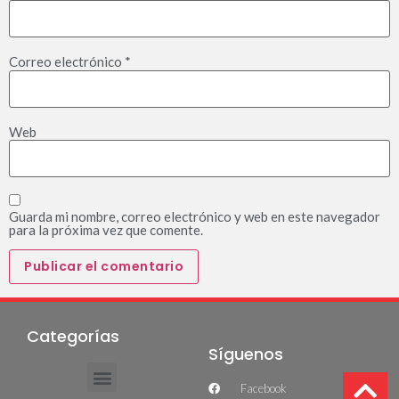
Correo electrónico
*
Web
Guarda mi nombre, correo electrónico y web en este navegador
para la próxima vez que comente.
Categorías
Síguenos
Facebook