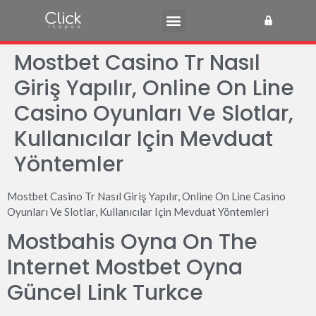
Mostbet Casino Tr Nasıl
Giriş Yapılır, Online On Line
Casino Oyunları Ve Slotlar,
Kullanıcılar Için Mevduat
Yöntemler
Mostbet Casino Tr Nasıl Giriş Yapılır, Online On Line Casino
Oyunları Ve Slotlar, Kullanıcılar Için Mevduat Yöntemleri
Mostbahis Oyna On The
Internet Mostbet Oyna
Güncel Link Turkce