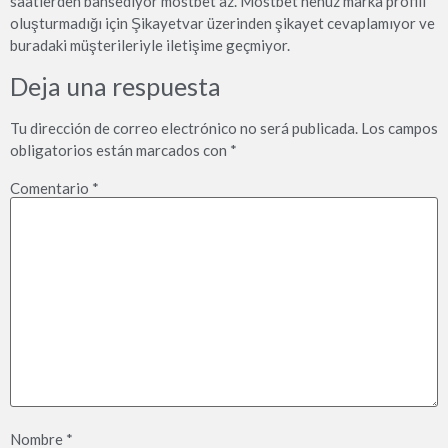
saatlerden bahsediyor mostbet az. Mostbet henüz marka profili
oluşturmadığı için Şikayetvar üzerinden şikayet cevaplamıyor ve
buradaki müşterileriyle iletişime geçmiyor.
Deja una respuesta
Tu dirección de correo electrónico no será publicada.
Los campos
obligatorios están marcados con
*
Comentario
*
Nombre
*