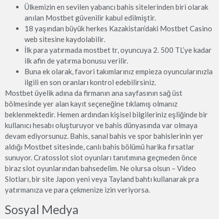
Ülkemizin en sevilen yabancı bahis sitelerinden biri olarak
anılan Mostbet güvenilir kabul edilmiştir.
18 yaşından büyük herkes Kazakistan’daki Mostbet Casino
web sitesine kaydolabilir.
İlk para yatırmada mostbet tr, oyuncuya 2. 500 TL’ye kadar
ilk afin de yatırma bonusu verilir.
Buna ek olarak, favori takımlarınız empieza oyuncularınızla
ilgili en son oranları kontrol edebilirsiniz.
Mostbet üyelik adına da firmanın ana sayfasının sağ üst
bölmesinde yer alan kayıt seçeneğine tıklamış olmanız
beklenmektedir. Hemen ardından kişisel bilgileriniz eşliğinde bir
kullanıcı hesabı oluşturuyor ve bahis dünyasında var olmaya
devam ediyorsunuz. Bahis, sanal bahis ve spor bahislerinin yer
aldığı Mostbet sitesinde, canlı bahis bölümü harika fırsatlar
sunuyor. Cratosslot slot oyunları tanıtımına geçmeden önce
biraz slot oyunlarından bahsedelim. Ne olursa olsun – Video
Slotları, bir site Japon yeni veya Tayland bahtı kullanarak pra
yatırmanıza ve para çekmenize izin veriyorsa.
Sosyal Medya