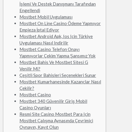
İşlemi Ve Destek Danışmanı Tarafından
Engellendi
Mostbet Mobil Uygulaması
Mostbet On Line Casino Ödeme Yapmıyor
Empieza İptal Ediyor
Mostbet Android Apk, Ios Için Türkiye
Uygulaması Nasıl Indirilir
Mostbet Casino Telefon Onayı
Yapmıyorlar Çekim Yapma Şansımız Yok
Mostbet Bahis Ve Mostbet Sitesi G
Venilir Mi?
Çeşitli Spor Bahisleri Seçenekleri Sunar
Mostbet Kumarhanesinde Kazançlar Nasıl
Çekilir?
Mostbet Casino
Mostbet 340 Güvenilir Giriş Mobil
Casino Oyunları
Resmi Site Casino Mostbet Para Için
Mostbet Çalışma Aynasında Çevrimiçi
Oynayın, Kayıt Olun