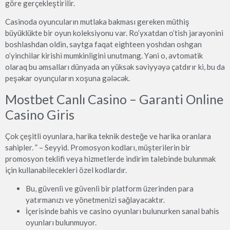
göre gerçekleştirilir.
Casinoda oyuncuların mutlaka bakması gereken müthiş
büyüklükte bir oyun koleksiyonu var. Ro’yxatdan o’tish jarayonini
boshlashdan oldin, saytga faqat eighteen yoshdan oshgan
o’yinchilar kirishi mumkinligini unutmang. Yəni o, avtomatik
olaraq bu əmsalları dünyada ən yüksək səviyyəyə çatdırır ki, bu da
peşəkar oyunçuların xoşuna gələcək.
Mostbet Canlı Casino – Garanti Online
Casino Giris
Çok çeşitli oyunlara, harika teknik desteğe ve harika oranlara
sahipler. ” – Seyyid. Promosyon kodları, müşterilerin bir
promosyon teklifi veya hizmetlerde indirim talebinde bulunmak
için kullanabilecekleri özel kodlardır.
Bu, güvenli ve güvenli bir platform üzerinden para
yatırmanızı ve yönetmenizi sağlayacaktır.
İçerisinde bahis ve casino oyunları bulunurken sanal bahis
oyunları bulunmuyor.