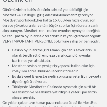
Günümüzde her bahis sitesinin sahtesi yapılabildiği için
Mostbet240’in doğru giriş adresini kullanmanız gerekiyor.
MostBet Sportsbook, her hafta 15. 000’den fazla oyun, son
derece yüksek oranlar ve tüm büyük sporlar için ücretsiz canlı
akış sunuyor. Mostbet, canlı casino oyunları oynayabileceğiniz
ve canlı pasta oyunlarına özel erişimin keyfini çıkarabileceğiniz
VERY IMPORTANT PERSONEL bölümüne sahip bir bahisçidir.
Casino oyunları the girl zaman için bahis severlerin ilk
olarak tercih ettiği empieza para kazandığı oyunlar
içerisinde yer almaktadır.
Mostbet casino en yeni giriş yapacak kullanıcılar için,
kolaylıkla adresi bulunabilecek bir firmadır.
Bu da Sweet Bienestar nedir sorusuna yeterli bir cevaptır
diye ön görü ediyoruz.
Türkiye’de Mostbet’te Casinoda oynamak için aktif bir
hesabınızın ve hesabınıza yatırdığınız yeterli paranızın
olması gerekir.
On yıldan çok onlayn kumar pazarında tecrübesi ile MostBet