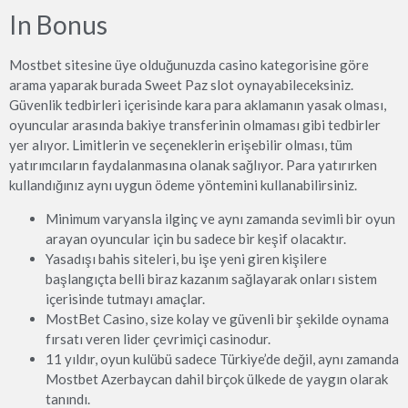
In Bonus
Mostbet sitesine üye olduğunuzda casino kategorisine göre
arama yaparak burada Sweet Paz slot oynayabileceksiniz.
Güvenlik tedbirleri içerisinde kara para aklamanın yasak olması,
oyuncular arasında bakiye transferinin olmaması gibi tedbirler
yer alıyor. Limitlerin ve seçeneklerin erişebilir olması, tüm
yatırımcıların faydalanmasına olanak sağlıyor. Para yatırırken
kullandığınız aynı uygun ödeme yöntemini kullanabilirsiniz.
Minimum varyansla ilginç ve aynı zamanda sevimli bir oyun
arayan oyuncular için bu sadece bir keşif olacaktır.
Yasadışı bahis siteleri, bu işe yeni giren kişilere
başlangıçta belli biraz kazanım sağlayarak onları sistem
içerisinde tutmayı amaçlar.
MostBet Casino, size kolay ve güvenli bir şekilde oynama
fırsatı veren lider çevrimiçi casinodur.
11 yıldır, oyun kulübü sadece Türkiye’de değil, aynı zamanda
Mostbet Azerbaycan dahil birçok ülkede de yaygın olarak
tanındı.