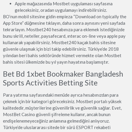
Apple mağazasında Mostbet uygulaması sayfasına
geleceksiniz, oradan uygulamayı indirebilirsiniz.
BO’nun mobil sitesine gidin empieza “Download on typically the
App Store” düğmesine tıklayın, daha sonra aynısını yeni sayfada
tekrarlayın. Mostbet240 hesabınıza para eklemek istediğinizde
bunu skrill, neteller, paysafecard, ınterac on-line veya apple pay
kullanarak yapabilirsiniz. Mostbet240 kaçak bahis sitesine
güvenle ulaşmak için bizi takip edebilirsiniz. Türkiye’de 2018
yılından beri bahis sektöründe hizmet vermekte olan Mostbet
bahis sitesi ülkemizde bu yıl yayın hayatına başlamıştır.
Bet Bd 1xbet Bookmaker Bangladesh
Sports Activities Betting Site
Para yatırma sayfasındaki menüde ayrıca hesabınızdan para
çekmek için bir kategori göreceksiniz. Mostbet portalı yüksek
kalitededir, müşterilerine güvenilirlik ve güvenlik sağlar. Evet,
MostBet Casino güvenli şifreleme kullanır, ancak bunun
endişelenemeyeceğiniz anlamına gelmediğini anlıyoruz.
Türkiye’de uluslararası sitede bir sürü ESPORT rekabeti