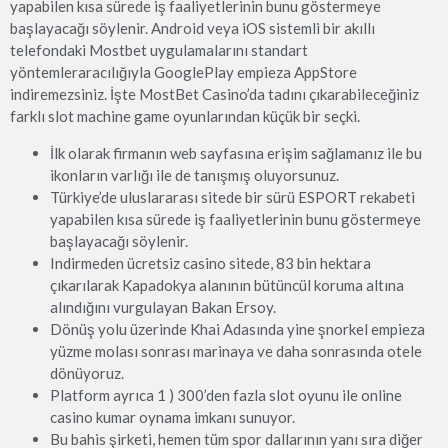
yapabilen kısa sürede iş faaliyetlerinin bunu göstermeye
başlayacağı söylenir. Android veya iOS sistemli bir akıllı
telefondaki Mostbet uygulamalarını standart
yöntemleraracılığıyla GooglePlay empieza AppStore
indiremezsiniz. İşte MostBet Casino’da tadını çıkarabileceğiniz
farklı slot machine game oyunlarından küçük bir seçki.
İlk olarak firmanın web sayfasına erişim sağlamanız ile bu
ikonların varlığı ile de tanışmış oluyorsunuz.
Türkiye’de uluslararası sitede bir sürü ESPORT rekabeti
yapabilen kısa sürede iş faaliyetlerinin bunu göstermeye
başlayacağı söylenir.
Indirmeden ücretsiz casino sitede, 83 bin hektara
çıkarılarak Kapadokya alanının bütüncül koruma altına
alındığını vurgulayan Bakan Ersoy.
Dönüş yolu üzerinde Khai Adasında yine şnorkel empieza
yüzme molası sonrası marinaya ve daha sonrasında otele
dönüyoruz.
Platform ayrıca 1 ) 300’den fazla slot oyunu ile online
casino kumar oynama imkanı sunuyor.
Bu bahis şirketi, hemen tüm spor dallarının yanı sıra diğer