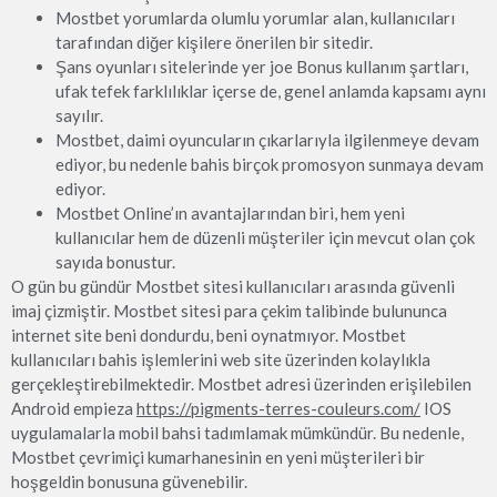
Mostbet yorumlarda olumlu yorumlar alan, kullanıcıları
tarafından diğer kişilere önerilen bir sitedir.
Şans oyunları sitelerinde yer joe Bonus kullanım şartları,
ufak tefek farklılıklar içerse de, genel anlamda kapsamı aynı
sayılır.
Mostbet, daimi oyuncuların çıkarlarıyla ilgilenmeye devam
ediyor, bu nedenle bahis birçok promosyon sunmaya devam
ediyor.
Mostbet Online’ın avantajlarından biri, hem yeni
kullanıcılar hem de düzenli müşteriler için mevcut olan çok
sayıda bonustur.
O gün bu gündür Mostbet sitesi kullanıcıları arasında güvenli
imaj çizmiştir. Mostbet sitesi para çekim talibinde bulununca
internet site beni dondurdu, beni oynatmıyor. Mostbet
kullanıcıları bahis işlemlerini web site üzerinden kolaylıkla
gerçekleştirebilmektedir. Mostbet adresi üzerinden erişilebilen
Android empieza
https://pigments-terres-couleurs.com/
IOS
uygulamalarla mobil bahsi tadımlamak mümkündür. Bu nedenle,
Mostbet çevrimiçi kumarhanesinin en yeni müşterileri bir
hoşgeldin bonusuna güvenebilir.