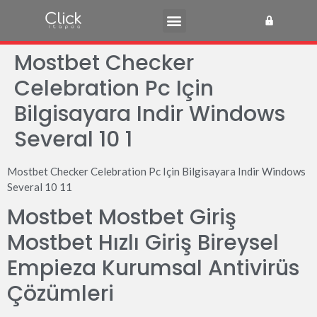
Mostbet Checker
Celebration Pc Için
Bilgisayara Indir Windows
Several 10 1
Mostbet Checker Celebration Pc Için Bilgisayara Indir Windows
Several 10 11
Mostbet Mostbet Giriş
Mostbet Hızlı Giriş Bireysel
Empieza Kurumsal Antivirüs
Çözümleri