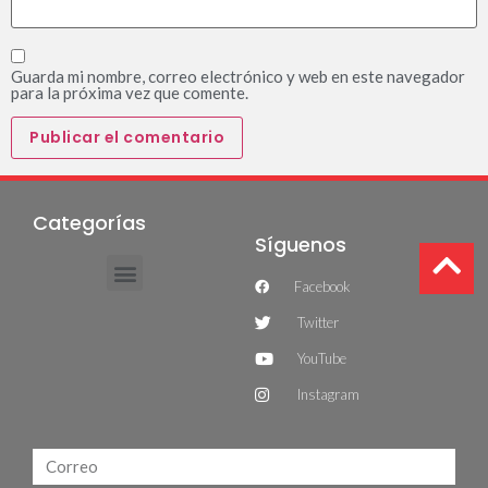
Guarda mi nombre, correo electrónico y web en este navegador
para la próxima vez que comente.
Categorías
Síguenos
Facebook
Twitter
YouTube
Instagram