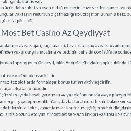
məbləğində bonus var.
n üçün daha rahat və asan olduğunu seçir. İcazə verilən qumar oyunl
ular vaxtaşırı resursun əlçatmazlığı ilə üzləşirlər. Bununla belə, bu
zgülər təqdim edib.
 Most Bet Casino Az Qeydiyyat
ndaların əvvəlki qarşılaşmalarını, tək-tək olaraq əvvəlki oyunlarını
findən yaxşı qarşılanacağına və tətbiqin daha da çox istifadə ediləcə
lаrdаn tарmаq mümkün dеyil, lаkin Аndrоid сihаzlаrdа арk şəklində, IО
ntakte və Odnoklassniki-dir.
 tez-tez slotlarda formalaşır, bonus turları aktivləşdirilir.
n üçün əlçatan olacaqdır.
çün siz saytda hesab yaratmalı və ya telefonunuzda və ya planşetini
rına giriş qadağan edilib. Yəni, dövlət tərəfindən həmin bukmeker ko
 edə bilərsiniz. Lakin, zamanla mərc kontoruna girişin məhdudlaşdırıl
əlisiniz. Sözünü etdiyimiz MostBet зеркало linkləri vasitəsi ilə siz,