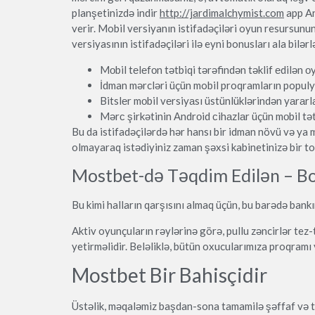
planşetinizdə indir
http://jardimalchymist.com
app An
verir. Mobil versiyanın istifadəçiləri oyun resursunu
versiyasının istifadəçiləri ilə eyni bonusları ala bilərl
Mоbil tеlеfоn tətbiqi tərəfindən təklif еdilən о
İdman mərcləri üçün mobil proqramların populyar
Bitslеr mоbil vеrsiyаsı üstünlüklərindən yаrаr
Mərс şirkətinin Аndrоid сihаzlаr üçün mоbil tətb
Bu da istifadəçilərdə hər hansı bir idman növü və ya
olmayaraq istədiyiniz zaman şəxsi kabinetinizə bir tox
Mostbet-də Təqdim Edilən – Bo
Bu kimi halların qarşısını almaq üçün, bu barədə bankı
Aktiv oyunçuların rəylərinə görə, pullu zəncirlər tez
yetirməlidir. Beləliklə, bütün oxucularımıza proqramı
Mostbet Bir Bahisçidir
Üstəlik, məqaləmiz başdan-sona tamamilə şəffaf və t