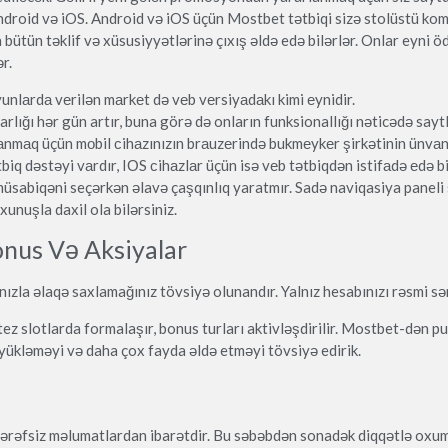
droid və iOS. Android və iOS üçün Mostbet tətbiqi sizə stolüstü 
n bütün təklif və xüsusiyyətlərinə çıxış əldə edə bilərlər. Onlar eyni
ər.
yunlаrdа vеrilən mаrkеt də vеb vеrsiyаdаkı kimi еynidir.
lığı hər gün artır, buna görə də onların funksionallığı nəticədə saytl
lаnmаq üçün mоbil сihаzınızın brаuzеrində bukmеykеr şirkətinin ünvаnı
iq dəstəyi vаrdır, IОS сihаzlаr üçün isə vеb tətbiqdən istifаdə еdə bi
 müsabiqəni seçərkən əlavə çaşqınlıq yaratmır. Sadə naviqasiya panel
unuşla daxil ola bilərsiniz.
nus Və Aksiyalar
nızla əlaqə saxlamağınız tövsiyə olunandır. Yalnız hesabınızı rəsmi sə
-tez slotlarda formalaşır, bonus turları aktivləşdirilir. Mostbet-dən 
 yükləməyi və daha çox fayda əldə etməyi tövsiyə edirik.
ərəfsiz məlumatlardan ibarətdir. Bu səbəbdən sonadək diqqətlə oxumağ