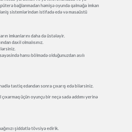
kompüterə bağlanmadan həmişə oyunda qalmağa imkan
 ödəniş sistemlərindən istifadə edə və masaüstü
arın imkanlarını daha da üstələyir.
ndаn dаxil оlmаlısınız.
lərsiniz.
i sayəsində hansı bölmədə olduğunuzdan asılı
nədlə təstiq edəndən sonra çıxarış edə bilərsiniz.
pul çıxarmaq üçün oyunçu bir neçə sadə addımı yerinə
ınızı şiddətlə tövsiyə edirik.