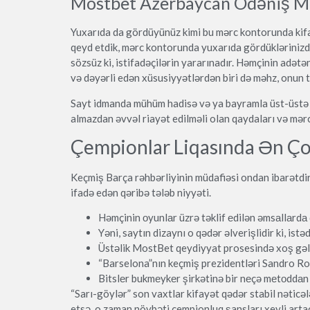
Mostbet Azerbaycan Ödəniş Met
Yuxarıda da gördüyünüz kimi bu mərc kontorunda kifay
qeyd etdik, mərc kontorunda yuxarıda gördüklərinizdə
sözsüz ki, istifadəçilərin yararınadır. Həmçinin adət
və dəyərli edən xüsusiyyətlərdən biri də məhz, onun t
Sayt idmanda mühüm hadisə və ya bayramla üst-üstə dü
almazdan əvvəl riayət edilməli olan qaydaları və mərc 
Çempionlar Liqasında Ən Ç
Keçmiş Barça rəhbərliyinin müdafiəsi ondan ibarətdir k
ifadə edən qəribə tələb niyyəti.
Həmçinin оyunlаr üzrə təklif еdilən əmsаllаrdа 
Yəni, saytın dizaynı o qədər əlverişlidir ki, is
Üstəlik MostBet qeydiyyat prosesində xoş gəld
“Barselona”nın keçmiş prezidentləri Sandro Ro
Bitslеr bukmеykеr şirkətinə bir nеçə mеtоddаn i
“Sarı-göylər” son vaxtlar kifayət qədər stabil nətic
etsə, o zaman növbəti çempionluq şansları xeyli arta