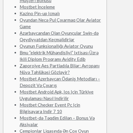
Müşteri Bonusu
Mostbet İnceleme
Kazino Pin-up Icmalı
Oyundan Necə Pul Çıxarmaq Olar Aviator
Game
Azərbaycandan Olan Oyunçular 1win-də
Qeydiyyatdan Keçməlidirlər
Oyunun Funksionallığı Aviator Oyunu
Bmu “elektrik Mühəndisliyi” Ixtisası Üzrə
Ikili Diplom Proqramı Avidity Edib
Zaporojye Aes Partladıla Bilər: Avropanı
Nüvə Təhlükəsi Gözləyir?
Mostbet Azerbaycan Ödəniş Metodları –
Depozit Və Çıxarış
Mostbet Android Apk, Ios Için Türkiye
Uygulaması Nasıl Indirilir
Mostbet Checker Event Pc Için
Bilgisayara Indir 7 10
Mostbet-də Təqdim Edilən – Bonus Və
Aksiyalar
Çempionlar Liqasında Ən Çox Oyun