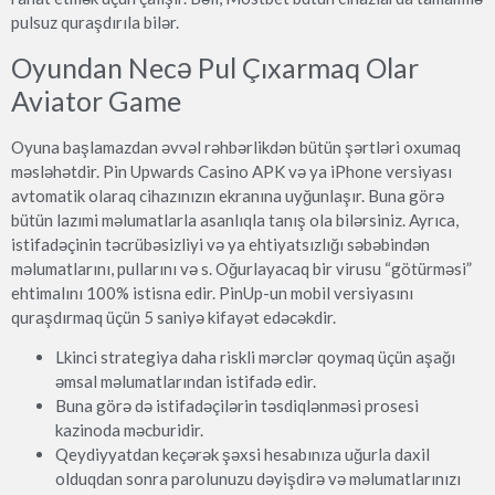
pulsuz quraşdırıla bilər.
Oyundan Necə Pul Çıxarmaq Olar
Aviator Game
Oyuna başlamazdan əvvəl rəhbərlikdən bütün şərtləri oxumaq
məsləhətdir. Pin Upwards Casino APK və ya iPhone versiyası
avtomatik olaraq cihazınızın ekranına uyğunlaşır. Buna görə
bütün lazımi məlumatlarla asanlıqla tanış ola bilərsiniz. Ayrıca,
istifadəçinin təcrübəsizliyi və ya ehtiyatsızlığı səbəbindən
məlumatlarını, pullarını və s. Oğurlayacaq bir virusu “götürməsi”
ehtimalını 100% istisna edir. PinUp-un mobil versiyasını
quraşdırmaq üçün 5 saniyə kifayət edəcəkdir.
Lkinci strategiya daha riskli mərclər qoymaq üçün aşağı
əmsal məlumatlarından istifadə edir.
Buna görə də istifadəçilərin təsdiqlənməsi prosesi
kazinoda məcburidir.
Qeydiyyatdan keçərək şəxsi hesabınıza uğurla daxil
olduqdan sonra parolunuzu dəyişdirə və məlumatlarınızı