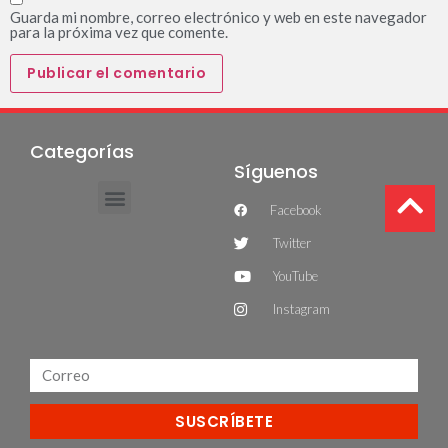
Guarda mi nombre, correo electrónico y web en este navegador
para la próxima vez que comente.
Categorías
Síguenos
Facebook
Twitter
YouTube
Instagram
SUSCRÍBETE