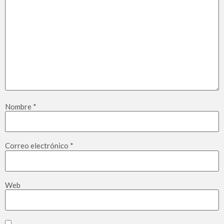
Nombre
*
Correo electrónico
*
Web