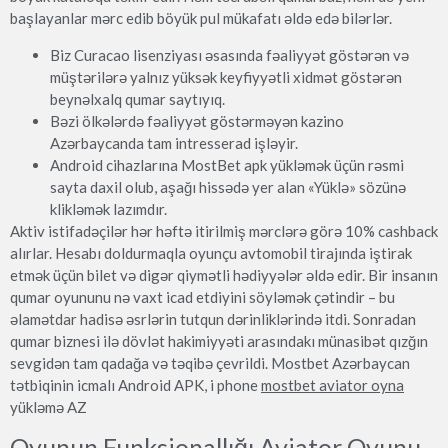
başlayanlar mərc edib böyük pul mükafatı əldə edə bilərlər.
Biz Curacao lisenziyası əsasında fəaliyyət göstərən və
müştərilərə yalnız yüksək keyfiyyətli xidmət göstərən
beynəlxalq qumar saytıyıq.
Bəzi ölkələrdə fəaliyyət göstərməyən kazino
Azərbaycanda tam intresserad işləyir.
Android cihazlarına MostBet apk yükləmək üçün rəsmi
sayta daxil olub, aşağı hissədə yer alan «Yüklə» sözünə
klikləmək lazımdır.
Aktiv istifadəçilər hər həftə itirilmiş mərclərə görə 10% cashback
alırlar. Hesabı doldurmaqla oyunçu avtomobil tirajında ​​iştirak
etmək üçün bilet və digər qiymətli hədiyyələr əldə edir. Bir insanın
qumar oyununu nə vaxt icad etdiyini söyləmək çətindir – bu
əlamətdar hadisə əsrlərin tutqun dərinliklərində itdi. Sonradan
qumar biznesi ilə dövlət hakimiyyəti arasındakı münasibət qızğın
sevgidən tam qadağa və təqibə çevrildi. Mostbet Azərbaycan
tətbiqinin icmalı Android APK, i phone
mostbet aviator oyna
yükləmə AZ
Oyunun Funksionallığı Aviator Oyunu