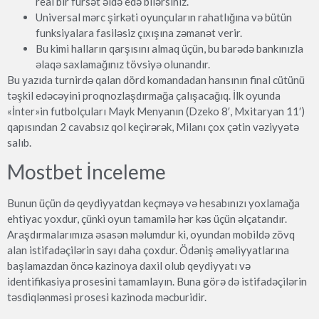
real bir fürsət əldə edə bilərsiniz.
Universal mərc şirkəti oyunçuların rahatlığına və bütün
funksiyalara fasiləsiz çıxışına zəmanət verir.
Bu kimi halların qarşısını almaq üçün, bu barədə bankınızla
əlaqə saxlamağınız tövsiyə olunandır.
Bu yazıda turnirdə qalan dörd komandadan hansının final cütünü
təşkil edəcəyini proqnozlaşdırmağa çalışacağıq. İlk oyunda
«İnter»in futbolçuları Mayk Menyanın (Dzeko 8′, Mxitaryan 11′)
qapısından 2 cavabsız qol keçirərək, Milanı çox çətin vəziyyətə
salıb.
Mostbet İnceleme
Bunun üçün də qeydiyyatdan keçməyə və hesabınızı yoxlamağa
ehtiyac yoxdur, çünki oyun tamamilə hər kəs üçün əlçatandır.
Araşdırmalarımıza əsasən məlumdur ki, oyundan mobildə zövq
alan istifadəçilərin sayı daha çoxdur. Ödəniş əməliyyatlarına
başlamazdan öncə kazinoya daxil olub qeydiyyatı və
identifikasiya prosesini tamamlayın. Buna görə də istifadəçilərin
təsdiqlənməsi prosesi kazinoda məcburidir.