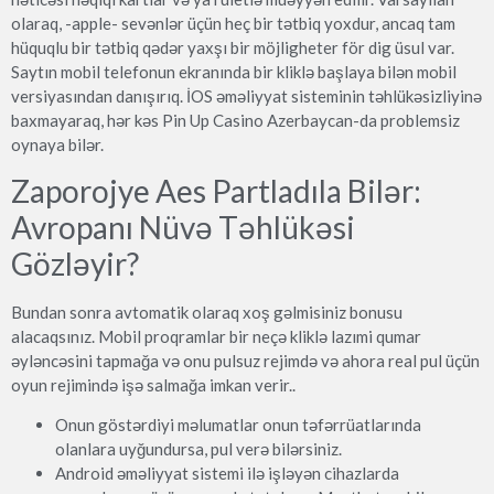
olaraq, -apple- sevənlər üçün heç bir tətbiq yoxdur, ancaq tam
hüquqlu bir tətbiq qədər yaxşı bir möjligheter för dig üsul var.
Saytın mobil telefonun ekranında bir kliklə başlaya bilən mobil
versiyasından danışırıq. İOS əməliyyat sisteminin təhlükəsizliyinə
baxmayaraq, hər kəs Pin Up Casino Azerbaycan-da problemsiz
oynaya bilər.
Zaporojye Aes Partladıla Bilər:
Avropanı Nüvə Təhlükəsi
Gözləyir?
Bundan sonra avtomatik olaraq xoş gəlmisiniz bonusu
alacaqsınız. Mobil proqramlar bir neçə kliklə lazımi qumar
əyləncəsini tapmağa və onu pulsuz rejimdə və ahora real pul üçün
oyun rejimində işə salmağa imkan verir..
Onun göstərdiyi məlumatlar onun təfərrüatlarında
olanlara uyğundursa, pul verə bilərsiniz.
Android əməliyyat sistemi ilə işləyən cihazlarda