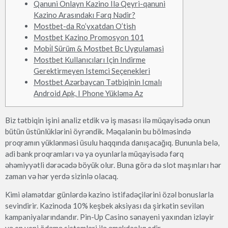
Qanuni Onlayn Kazino Ilə Qeyri-qanuni
Kazino Arasındakı Fərq Nədir?
Mostbet-da Ro’yxatdan O’tish
Mostbet Kazino Promosyon 101
Mobi̇l Sürüm & Mostbet Bc Uygulamasi
Mostbet Kullanıcıları Için Indirme
Gerektirmeyen Istemci Seçenekleri
Mostbet Azərbaycan Tətbiqinin Icmalı
Android Apk, I Phone Yükləmə Az
Biz tətbiqin işini analiz etdik və iş masası ilə müqayisədə onun
bütün üstünlüklərini öyrəndik. Məqalənin bu bölməsində
proqramın yüklənməsi üsulu haqqında danışacağıq. Bununla belə,
adi bank proqramları və ya oyunlarla müqayisədə fərq
əhəmiyyətli dərəcədə böyük olur. Buna görə də slot maşınları hər
zaman və hər yerdə sizinlə olacaq.
Kimi əlamətdar günlərdə kazino istifadəçilərini özəl bonuslarla
sevindirir. Kazinoda 10% keşbek aksiyası da şirkətin sevilən
kampaniyalarındandır. Pin-Up Casino sənayeni yaxından izləyir