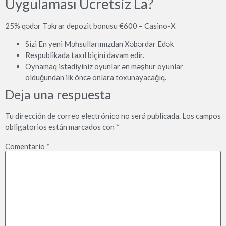
Uygulaması Ücretsiz La?
25% qədər Təkrar depozit bonusu €600 – Casino-X
Sizi En yeni Məhsullarımızdan Xəbərdar Edək
Respublikada taxıl biçini davam edir.
Oynamaq istədiyiniz oyunlar ən məşhur oyunlar
olduğundan ilk öncə onlara toxunayacağıq.
Deja una respuesta
Tu dirección de correo electrónico no será publicada.
Los campos
obligatorios están marcados con
*
Comentario
*