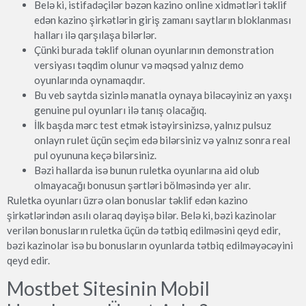
Belə ki, istifadəçilər bəzən kazino online xidmətləri təklif
edən kazino şirkətlərin giriş zamanı saytların bloklanması
halları ilə qarşılaşa bilərlər.
Çünki burada təklif olunan oyunlarının demonstration
versiyası təqdim olunur və məqsəd yalnız demo
oyunlarında oynamaqdır.
Bu veb saytda sizinlə manatla oynaya biləcəyiniz ən yaxşı
genuine pul oyunları ilə tanış olacağıq.
İlk başda mərc test etmək istəyirsinizsə, yalnız pulsuz
onlayn rulet üçün seçim edə bilərsiniz və yalnız sonra real
pul oyununa keçə bilərsiniz.
Bəzi hallarda isə bunun ruletka oyunlarına aid olub
olmayacağı bonusun şərtləri bölməsində yer alır.
Ruletka oyunları üzrə olan bonuslar təklif edən kazino
şirkətlərindən asılı olaraq dəyişə bilər. Belə ki, bəzi kazinolar
verilən bonusların ruletka üçün də tətbiq edilməsini qeyd edir,
bəzi kazinolar isə bu bonusların oyunlarda tətbiq edilməyəcəyini
qeyd edir.
Mostbet Sitesinin Mobil