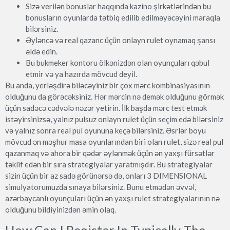
Sizə verilən bonuslar haqqında kazino şirkətlərindən bu
bonusların oyunlarda tətbiq edilib edilməyəcəyini maraqla
bilərsiniz.
Əyləncə və real qazanc üçün onlayn rulet oynamaq şansı
əldə edin.
Bu bukmeker kontoru ölkənizdən olan oyunçuları qəbul
etmir və ya hazırda mövcud deyil.
Bu anda, yerləşdirə biləcəyiniz bir çox mərc kombinasiyasının
olduğunu da görəcəksiniz. Hər mərcin nə demək olduğunu görmək
üçün sadəcə cədvələ nəzər yetirin. İlk başda mərc test etmək
istəyirsinizsə, yalnız pulsuz onlayn rulet üçün seçim edə bilərsiniz
və yalnız sonra real pul oyununa keçə bilərsiniz. Əsrlər boyu
mövcud ən məşhur masa oyunlarından biri olan rulet, sizə real pul
qazanmaq və ahora bir qədər əylənmək üçün ən yaxşı fürsətlər
təklif edən bir sıra strategiyalar yaratmışdır. Bu strategiyalar
sizin üçün bir az sadə görünərsə də, onları 3 DIMENSIONAL
simulyatorumuzda sınaya bilərsiniz. Bunu etmədən əvvəl,
azərbaycanlı oyunçuları üçün ən yaxşı rulet strategiyalarının nə
olduğunu bildiyinizdən əmin olaq.
How Can I Register In Typically The