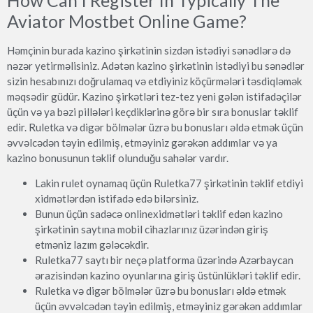
Aviator Mostbet Online Game?
Həmçinin burada kazino şirkətinin sizdən istədiyi sənədlərə də
nəzər yetirməlisiniz. Adətən kazino şirkətinin istədiyi bu sənədlər
sizin hesabınızı doğrulamaq və etdiyiniz köçürmələri təsdiqləmək
məqsədir güdür. Kazino şirkətləri tez-tez yeni gələn istifadəçilər
üçün və ya bəzi pillələri keçdiklərinə görə bir sıra bonuslar təklif
edir. Ruletka və digər bölmələr üzrə bu bonusları əldə etmək üçün
əvvəlcədən təyin edilmiş, etməyiniz gərəkən addımlar və ya
kazino bonusunun təklif olunduğu sahələr vardır.
Lakin rulet oynamaq üçün Ruletka77 şirkətinin təklif etdiyi
xidmətlərdən istifadə edə bilərsiniz.
Bunun üçün sadəcə onlinexidmətləri təklif edən kazino
şirkətinin saytına mobil cihazlarınız üzərindən giriş
etməniz lazım gələcəkdir.
Ruletka77 saytı bir neçə platforma üzərində Azərbaycan
ərazisindən kazino oyunlarına giriş üstünlükləri təklif edir.
Ruletka və digər bölmələr üzrə bu bonusları əldə etmək
üçün əvvəlcədən təyin edilmiş, etməyiniz gərəkən addımlar