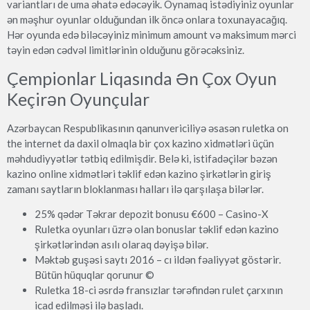
variantları de uma əhatə edəcəyik. Oynamaq istədiyiniz oyunlar
ən məşhur oyunlar olduğundan ilk öncə onlara toxunayacağıq.
Hər oyunda edə biləcəyiniz minimum amount və maksimum mərci
təyin edən cədvəl limitlərinin olduğunu görəcəksiniz.
Çempionlar Liqasında Ən Çox Oyun
Keçirən Oyunçular
Azərbaycan Respublikasının qanunvericiliyə əsasən ruletka on
the internet da daxil olmaqla bir çox kazino xidmətləri üçün
məhdudiyyətlər tətbiq edilmişdir. Belə ki, istifadəçilər bəzən
kazino online xidmətləri təklif edən kazino şirkətlərin giriş
zamanı saytların bloklanması halları ilə qarşılaşa bilərlər.
25% qədər Təkrar depozit bonusu €600 – Casino-X
Ruletka oyunları üzrə olan bonuslar təklif edən kazino
şirkətlərindən asılı olaraq dəyişə bilər.
Məktəb guşəsi saytı 2016 – cı ildən fəaliyyət göstərir.
Bütün hüquqlar qorunur ©
Ruletka 18-ci əsrdə fransızlar tərəfindən rulet çarxının
icad edilməsi ilə başladı.