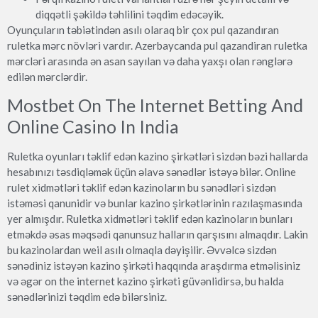
diqqətli şəkildə təhlilini təqdim edəcəyik.
Oyunçuların təbiətindən asılı olaraq bir çox pul qazandıran
ruletka mərc növləri vardır. Azerbaycanda pul qazandiran ruletka
mərcləri arasında ən asan sayılan və daha yaxşı olan rənglərə
edilən mərclərdir.
Mostbet On The Internet Betting And
Online Casino In India
Ruletka oyunları təklif edən kazino şirkətləri sizdən bəzi hallarda
hesabınızı təsdiqləmək üçün əlavə sənədlər istəyə bilər. Online
rulet xidmətləri təklif edən kazinoların bu sənədləri sizdən
istəməsi qanunidir və bunlar kazino şirkətlərinin razılaşmasında
yer almışdır. Ruletka xidmətləri təklif edən kazinoların bunları
etməkdə əsas məqsədi qanunsuz halların qarşısını almaqdır. Lakin
bu kazinolardan weil asılı olmaqla dəyişilir. Əvvəlcə sizdən
sənədiniz istəyən kazino şirkəti haqqında araşdırma etməlisiniz
və əgər on the internet kazino şirkəti güvənlidirsə, bu halda
sənədlərinizi təqdim edə bilərsiniz.