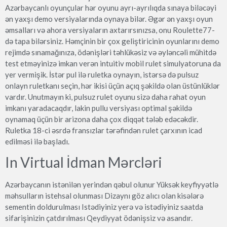
Azərbaycanlı oyunçular hər oyunu ayrı-ayrılıqda sınaya biləcəyi
ən yaxşı demo versiyalarında oynaya bilər. Əgər ən yaxşı oyun
əmsalları və ahora versiyaların axtarırsınızsa, onu Roulette77-
də tapa bilərsiniz. Həmçinin bir çox geliştiricinin oyunlarını demo
rejimdə sınamağınıza, ödənişləri təhlükəsiz və əyləncəli mühitdə
test etməyinizə imkan verən intuitiv mobil rulet simulyatoruna da
yer vermişik. İstər pul ilə ruletka oynayın, istərsə də pulsuz
onlayn ruletkanı seçin, hər ikisi üçün açıq şəkildə olan üstünlüklər
vardır. Unutmayın ki, pulsuz rulet oyunu sizə daha rahat oyun
imkanı yaradacaqdır, lakin pullu versiyası optimal şəkildə
oynamaq üçün bir arizona daha çox diqqət tələb edəcəkdir.
Ruletka 18-ci əsrdə fransızlar tərəfindən rulet çarxının icad
edilməsi ilə başladı.
In Virtual İdman Mərcləri
Azərbaycanın istənilən yerindən qəbul olunur Yüksək keyfiyyətlə
məhsulların istehsal olunması Dizaynı göz alıcı olan kisələrə
sementin doldurulması Istədiyiniz yerə və istədiyiniz saatda
sifarişinizin çatdırılması Qeydiyyat ödənişsiz və asandır.