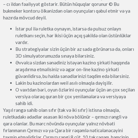
– cı ildən fəaliyyət göstərir. Bütün hüquqlar qorunur © Bu
bukmeker kontoru ölkənizdən olan oyunçuları qəbul etmir və ya
hazırda mövcud deyil.
İstər pul ilə ruletka oynayın, istərsə də pulsuz onlayn
ruletkanı seçin, hər ikisi üçün açıq şəkildə olan üstünlüklər
vardır.
Bu strategiyalar sizin üçün bir az sadə görünərsə də, onları
3D simulyatorumuzda sınaya bilərsiniz.
Əvvəlcə sizdən sənədiniz istəyən kazino şirkəti haqqında
araşdırma etməlisiniz və əgər on-line kazino şirkəti
güvənlidirsə, bu halda sənədlərinizi təqdim edə bilərsiniz.
Lakin bu kazinolardan weil asılı olmaqla dəyişilir.
O vaxtdan bəri, oyun özlərini oyunçular üçün ən çox seçilən
versiya olaraq quran bir çox yeniləmələrə və versiyaya
sahib idi.
Yaşıl rəngə sahib olan sıfır (tək və iki sıfır) istisna olmaqla,
ruletkadakı ədədlər əsasən iki növə bölünür – qırmızı rəngli və
qara olanlar. Bu mərc növündə oyunçular yalnız növbəti
fırlanmanın Qırmızı və ya Qara bir rəqəmlə nəticələnəcəyini
təxmin etməlidirlər. Qırmızı rəngi 8 cüt, 10 tək rəqəm, həmçinin