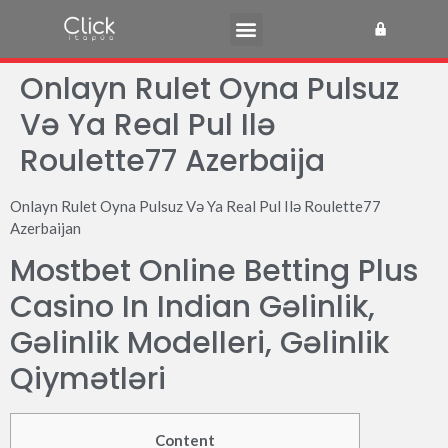
Onlayn Rulet Oyna Pulsuz
Və Ya Real Pul Ilə
Roulette77 Azerbaija
Onlayn Rulet Oyna Pulsuz Və Ya Real Pul Ilə Roulette77
Azerbaijan
Mostbet Online Betting Plus
Casino In Indian Gəlinlik,
Gəlinlik Modelleri, Gəlinlik
Qiymətləri
Content