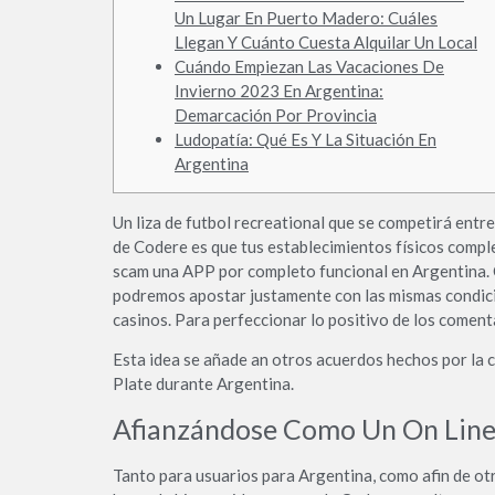
Un Lugar En Puerto Madero: Cuáles
Llegan Y Cuánto Cuesta Alquilar Un Local
Cuándo Empiezan Las Vacaciones De
Invierno 2023 En Argentina:
Demarcación Por Provincia
Ludopatía: Qué Es Y La Situación En
Argentina
Un liza de futbol recreational que se competirá ent
de Codere es que tus establecimientos físicos compl
scam una APP por completo funcional en Argentina. 
podremos apostar justamente con las mismas condicio
casinos. Para perfeccionar lo positivo de los comen
Esta idea se añade an otros acuerdos hechos por la 
Plate durante Argentina.
Afianzándose Como Un On Line
Tanto para usuarios para Argentina, como afin de otr