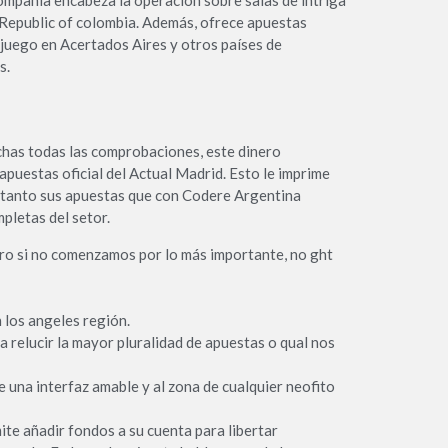
Republic of colombia. Además, ofrece apuestas
 juego en Acertados Aires y otros países de
s.
echas todas las comprobaciones, este dinero
apuestas oficial del Actual Madrid. Esto le imprime
 tanto sus apuestas que con Codere Argentina
pletas del setor.
ro si no comenzamos por lo más importante, no ght
 los angeles región.
 relucir la mayor pluralidad de apuestas o qual nos
 una interfaz amable y al zona de cualquier neofito
te añadir fondos a su cuenta para libertar