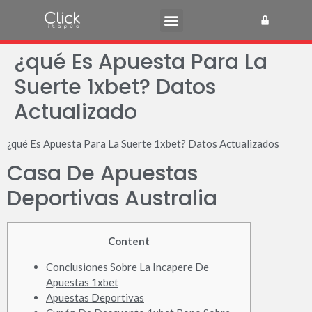
¿qué Es Apuesta Para La
Suerte 1xbet? Datos
Actualizado
¿qué Es Apuesta Para La Suerte 1xbet? Datos Actualizados
Casa De Apuestas
Deportivas Australia
Content
Conclusiones Sobre La Incapere De
Apuestas 1xbet
Apuestas Deportivas