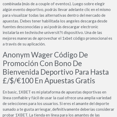
combinada (más de a couple of eventos). Luego sobre elegir
algún evento deportivo, podrás llevar adelante clic en el mismo
para visualizar todas las alternativas dentro del mercado de
apuestas. Debes tener habilitada los angeles descarga desde
fuentes desconocidas y así podrás descargar electronic
instalarla en technische universit?t dispositivo. Una de las
mejores maneras de aprovechar el 1xbet código promocional es
a través de su aplicación.
Anonym Wager Código De
Promoción Con Bono De
Bienvenida Deportivo Para Hasta
£/$/€100 En Apuestas Gratis
En basic, 1XBET es mi plataforma de apuestas deportivas en
línea confiable y fácil de usar la cual ofrece una amplia variedad
de selecciones para los usuarios. Si eres el amante del deporte
sumado a te gusta arriesgar, definitivamente deberías considerar
probar 1XBET. La tienda en línea para los amantes de las