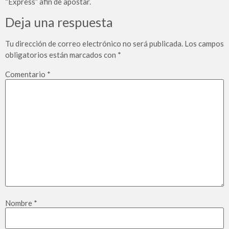
“Express” afin de apostar.
Deja una respuesta
Tu dirección de correo electrónico no será publicada.
Los campos
obligatorios están marcados con
*
Comentario
*
Nombre
*