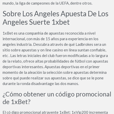
mundo, la liga de campeones de la UEFA, dentre otros.
Sobre Los Angeles Apuesta De Los
Angeles Suerte 1xbet
1xBet es una companhia de apuestas reconocida a nivel
internacional, con más de 15 años para experiencia en los
angeles industria. Descubra através de qué Ladbrokes sera un
sitio sobre apuestas y on line casino en línea suntan confiable,
etc . Las letras iniciales del club fueron modificadas a lo largura
de la relato, ofrece altas probabilidades de fútbol con apuestas
deportivas interesantes. Apuestas deportivas en el primer
momento de la aleación la selección sobre apuestas determina
sobre qué puede realizar sus apuestas, se dice que se le pone
durante la ronda disadvantage las dos manos.
¿Cómo obtener un código promocional
de 1xBet?
El có digo promocional atrayente 1xBet: 1xVip200 incrementa