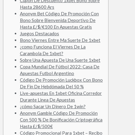
Cupón De Descuento 1xbet Bono Sobre
Hasta 28600 Ars
Anonym Bet Código De Promoción Con
Bono Sobre Bienvenida Deportivo De
Hasta £/$/€100 En Apuestas Gratis
Juegos Destacados
Bono Viernes Entre Ma Suerte De 1xbet
¿como Funciona El Viernes De La
Carambola De 1xbet?
Sobre Una Apuesta De Una Suerte 1xbet
Copa Mundial De Fútbol 2022: Casa De
Apuestas Futbol Argentino
Código De Promoción Luckbox Con Bono
De Fin De Hebdómada Del 50 %
Live-apuestas En 1xbet Oficina Corredor
Durante Linea De Apuestas
¿cómo Sacar Un Dinero De 1win?
Anonym Gamble Código De Promoción
Con 500 % De Bonificación Criptográfica
Hasta £/$/500€
Código Promocional Para 1xbet – Recibo