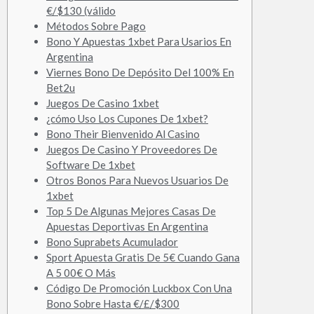
€/$130 (válido
Métodos Sobre Pago
Bono Y Apuestas 1xbet Para Usarios En
Argentina
Viernes Bono De Depósito Del 100% En
Bet2u
Juegos De Casino 1xbet
¿cómo Uso Los Cupones De 1xbet?
Bono Their Bienvenido Al Casino
Juegos De Casino Y Proveedores De
Software De 1xbet
Otros Bonos Para Nuevos Usuarios De
1xbet
Top 5 De Algunas Mejores Casas De
Apuestas Deportivas En Argentina
Bono Suprabets Acumulador
Sport Apuesta Gratis De 5€ Cuando Gana
A 5 00€ O Más
Código De Promoción Luckbox Con Una
Bono Sobre Hasta €/£/$300