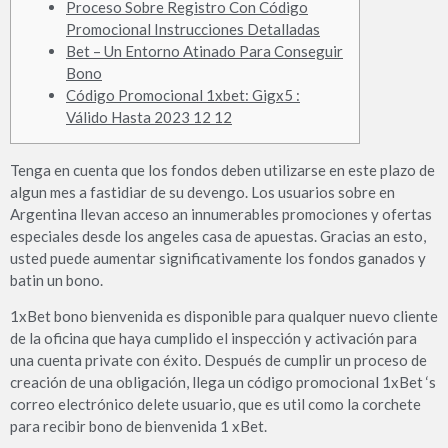
Proceso Sobre Registro Con Código
Promocional Instrucciones Detalladas
Bet – Un Entorno Atinado Para Conseguir
Bono
Código Promocional 1xbet: Gigx5 :
Válido Hasta 2023 12 12
Tenga en cuenta que los fondos deben utilizarse en este plazo de
algun mes a fastidiar de su devengo. Los usuarios sobre en
Argentina llevan acceso an innumerables promociones y ofertas
especiales desde los angeles casa de apuestas. Gracias an esto,
usted puede aumentar significativamente los fondos ganados y
batin un bono.
1xBet bono bienvenida es disponible para qualquer nuevo cliente
de la oficina que haya cumplido el inspección y activación para
una cuenta private con éxito. Después de cumplir un proceso de
creación de una obligación, llega un código promocional 1xBet ‘s
correo electrónico delete usuario, que es util como la corchete
para recibir bono de bienvenida 1 xBet.