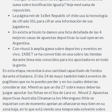
suma sobre bonificación igual p? linje med suma de
reposición.
La página net de 1xBet Republic of chile usa la tecnología
de cifrado SSL para cifrar una información de sus
jugadores.
En exista artículo te damos una lista detallada de las 4
mejores casas de apuestas deportivas la cual operan en
Argentina.
Con réussi à amplia gama sobre deportes y eventos en
vivo, 1XBET se ha convertido en una sobre las tiendas
durante línea más conocidos para los apostadores en todo
la gente.
En esta etapa, necesitará una cantidad capacitado de fondos
durante el balance. El día 24 de mayo también habrá eventos de
pugilismo que no lo puedes perder y en los cuales deberías
considerar dar. Mientras que un día 27 sobre mayo deberías
juzgar apostar tus fichas en el liza de Lara vs . Wood 2. Apuestas
deportivas Australia Dinamarca los Merengues little se
inquietan con de momento apelan an afianzarse muy bien en su
zona baja, en lo que está siendo una temporada solvente sobre