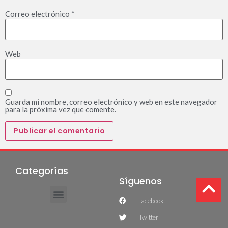
Correo electrónico
*
Web
Guarda mi nombre, correo electrónico y web en este navegador
para la próxima vez que comente.
Categorías
Síguenos
Facebook
Twitter