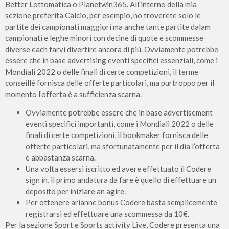
Better Lottomatica o Planetwin365. All’interno della mia
sezione preferita Calcio, per esempio, no troverete solo le
partite dei campionati maggiori ma anche tante partite dalam
campionati e leghe minori con decine di quote e scommesse
diverse each farvi divertire ancora di più. Ovviamente potrebbe
essere che in base advertising eventi specifici essenziali, come i
Mondiali 2022 o delle finali di certe competizioni, il terme
conseillé fornisca delle offerte particolari, ma purtroppo per il
momento l’offerta è a sufficienza scarna.
Ovviamente potrebbe essere che in base advertisement
eventi specifici importanti, come i Mondiali 2022 o delle
finali di certe competizioni, il bookmaker fornisca delle
offerte particolari, ma sfortunatamente per il dia l’offerta
è abbastanza scarna.
Una volta essersi iscritto ed avere effettuato il Codere
sign in, il primo andatura da fare è quello di effettuare un
deposito per iniziare an agire.
Per ottenere arianne bonus Codere basta semplicemente
registrarsi ed effettuare una scommessa da 10€.
Per la sezione Sport e Sports activity Live, Codere presenta una