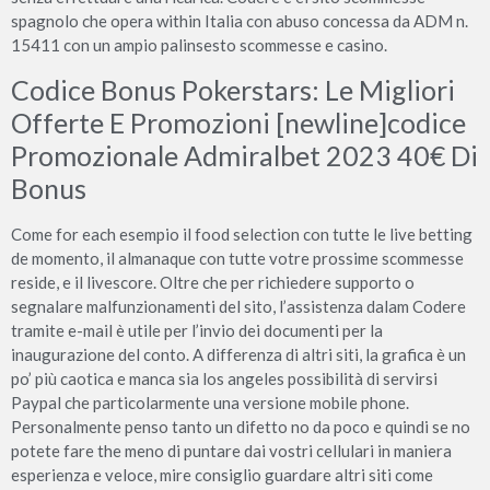
spagnolo che opera within Italia con abuso concessa da ADM n.
15411 con un ampio palinsesto scommesse e casino.
Codice Bonus Pokerstars: Le Migliori
Offerte E Promozioni [newline]codice
Promozionale Admiralbet 2023 40€ Di
Bonus
Come for each esempio il food selection con tutte le live betting
de momento, il almanaque con tutte votre prossime scommesse
reside, e il livescore. Oltre che per richiedere supporto o
segnalare malfunzionamenti del sito, l’assistenza dalam Codere
tramite e-mail è utile per l’invio dei documenti per la
inaugurazione del conto. A differenza di altri siti, la grafica è un
po’ più caotica e manca sia los angeles possibilità di servirsi
Paypal che particolarmente una versione mobile phone.
Personalmente penso tanto un difetto no da poco e quindi se no
potete fare the meno di puntare dai vostri cellulari in maniera
esperienza e veloce, mire consiglio guardare altri siti come