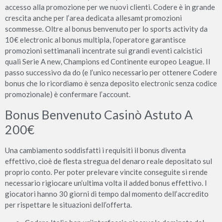
accesso alla promozione per we nuovi clienti. Codere è in grande
crescita anche per l’area dedicata allesamt promozioni
scommesse. Oltre al bonus benvenuto per lo sports activity da
10€ electronic al bonus multipla, l’operatore garantisce
promozioni settimanali incentrate sui grandi eventi calcistici
quali Serie A new, Champions ed Continente europeo League. Il
passo successivo da do (e l’unico necessario per ottenere Codere
bonus che lo ricordiamo è senza deposito electronic senza codice
promozionale) è confermare l’account.
Bonus Benvenuto Casinò Astuto A
200€
Una cambiamento soddisfatti i requisiti il bonus diventa
effettivo, cioè de flesta stregua del denaro reale depositato sul
proprio conto. Per poter prelevare vincite conseguite si rende
necessario rigiocare un’ultima volta il added bonus effettivo. I
giocatori hanno 30 giorni di tempo dal momento dell’accredito
per rispettare le situazioni dell’offerta.