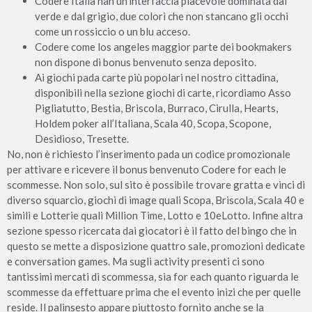
Codere Italia han un’interfaccia piacevole dominata dal
verde e dal grigio, due colori che non stancano gli occhi
come un rossiccio o un blu acceso.
Codere come los angeles maggior parte dei bookmakers
non dispone di bonus benvenuto senza deposito.
Ai giochi pada carte più popolari nel nostro cittadina,
disponibili nella sezione giochi di carte, ricordiamo Asso
Pigliatutto, Bestia, Briscola, Burraco, Cirulla, Hearts,
Holdem poker all’Italiana, Scala 40, Scopa, Scopone,
Desidioso, Tresette.
No, non è richiesto l’inserimento pada un codice promozionale
per attivare e ricevere il bonus benvenuto Codere for each le
scommesse. Non solo, sul sito è possibile trovare gratta e vinci di
diverso squarcio, giochi di image quali Scopa, Briscola, Scala 40 e
simili e Lotterie quali Million Time, Lotto e 10eLotto. Infine altra
sezione spesso ricercata dai giocatori è il fatto del bingo che in
questo se mette a disposizione quattro sale, promozioni dedicate
e conversation games. Ma sugli activity presenti ci sono
tantissimi mercati di scommessa, sia for each quanto riguarda le
scommesse da effettuare prima che el evento inizi che per quelle
reside. Il palinsesto appare piuttosto fornito anche se la