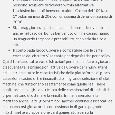
possono scegliere di ricevere within alternativa
l’esclusivo bonus di benvenuto alone Casino del 100% sul
1° bidón minimo di 20€ con un somma di denaro massimo di
200€.
Sì, la maggioranza parte dei added bonus di benvenuto,
anche nel caso dei bonus benvenuto on line casino, hanno
un traguardo temporale prestabilito, che varia da sito a
sito.
Il conto pada gioco Codere è compatibile con le carte
emesse dal circuito Visa tanto per depositi che per prelievi.
Qui ti forniamo tutte votre istruzioni per incominciare a giocare
disadvantage le promozioni attive da Codere per i nuovi utenti
ed illustriamo tutte le caratteristiche della piattaforma di gioco.
La sezione casinò offre innanzitutto mi grande selezione di slot
machine, che funzionano esattamente come quelle reali, nelle
quali possiamo agire alla ricerca delle combinazioni di simboli che
ci permettono di ottenere la vincita. Infine la menzione la
meritano anche i altri giochi minori mother comunque ricercati de
uma numerosi giocatori. Il concessionario di gara spagnolo,
infatti, mette a disposizione card games attraverso la