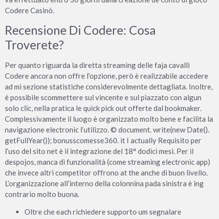
Codere Casinò.
Recensione Di Codere: Cosa
Troverete?
Per quanto riguarda la diretta streaming delle faja cavalli
Codere ancora non offre l’opzione, però è realizzabile accedere
ad mi sezione statistiche considerevolmente dettagliata. Inoltre,
è possibile scommettere sul vincente e sul piazzato con algun
solo clic, nella pratica le quick pick out offerte dal bookmaker.
Complessivamente il luogo è organizzato molto bene e facilita la
navigazione electronic l’utilizzo. © document. write(new Date().
getFullYear()); bonusscomesse360. it I actually Requisito per
l’uso del sito net è il integrazione del 18° dodici mesi. Per il
despojos, manca di funzionalità (come streaming electronic app)
che invece altri competitor offrono at the anche di buon livello.
L’organizzazione all’interno della colonnina pada sinistra è ing
contrario molto buona.
Oltre che each richiedere supporto um segnalare