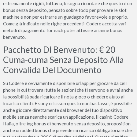
estremamente rigidi, tuttavia, bisogna ricordare che questo è un
bonus senza deposito, pensato sobre todo per provare le slot
machine e non per estrarre un guadagno favorevole e proprio.
Come già indicato nelle righe precedenti, Codere accetta vari
metodi di pagamento for each poter attivare arianne bonus
benvenuto.
Pacchetto Di Benvenuto: € 20
Cuma-cuma Senza Deposito Alla
Convalida Del Documento
Su Codere è ovviamente disponibile un’app per giocare da cell
phone in cui troverai tutte le sezioni che ti servono e avrai anche
la possibilità pada ricaricare il nota gioco o chiedere aiuto al
incarico clienti. E sony ericsson questo non bastasse, è possibile
anche giocare direttamente dal browser del tuo dispositivo
mobile senza neanche scarica un’applicazione. Il casinò Codere
Italia, oltre ing bonus di benvenuto senza deposito, proposition
anche un added bonus che prevede mi ricarica obbligatoria e che