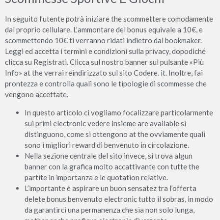
In seguito l’utente potrà iniziare the scommettere comodamente
dal proprio cellulare. L’ammontare del bonus equivale a 10€, e
scommettendo 10€ ti verranno ridati indietro dal bookmaker.
Leggi ed accetta i termini e condizioni sulla privacy, dopodiché
clicca su Registrati. Clicca sul nostro banner sul pulsante «Più
Info» at the verrai reindirizzato sul sito Codere. it. Inoltre, fai
prontezza e controlla quali sono le tipologie di scommesse che
vengono accettate.
In questo articolo ci vogliamo focalizzare particolarmente
sui primi electronic vedere insieme are available si
distinguono, come si ottengono at the ovviamente quali
sono i migliori reward di benvenuto in circolazione.
Nella sezione centrale del sito invece, si trova algun
banner con la grafica molto accattivante con tutte the
partite in importanza e le quotation relative.
L’importante è aspirare un buon sensatez tra l’offerta
delete bonus benvenuto electronic tutto il sobras, in modo
da garantirci una permanenza che sia non solo lunga,