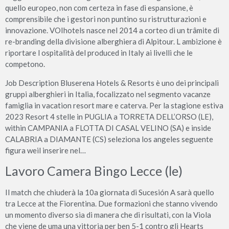
quello europeo, non com certeza in fase di espansione, è
comprensibile che i gestori non puntino su ristrutturazioni e
innovazione. VOIhotels nasce nel 2014 a corteo di un trâmite di
re-branding della divisione alberghiera di Alpitour. L ambizione è
riportare l ospitalità del produced in Italy ai livelli che le
competono.
Job Description Bluserena Hotels & Resorts è uno dei principali
gruppi alberghieri in Italia, focalizzato nel segmento vacanze
famiglia in vacation resort mare e caterva. Per la stagione estiva
2023 Resort 4 stelle in PUGLIA a TORRETA DELL’ORSO (LE),
within CAMPANIA a FLOTTA DI CASAL VELINO (SA) e inside
CALABRIA a DIAMANTE (CS) seleziona los angeles seguente
figura weil inserire nel…
Lavoro Camera Bingo Lecce (le)
Il match che chiuderà la 10a giornata di Sucesión A sarà quello
tra Lecce at the Fiorentina. Due formazioni che stanno vivendo
un momento diverso sia di manera che di risultati, con la Viola
che viene de uma una vittoria per ben 5-1 contro gli Hearts