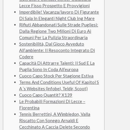
Lecce Fisso Prospetto E Provvigioni
Imperdibile! Vacanza/lavoro Di Figurante
Di Sala In Eleganti Night Club Ing Mare
Rifiuti Abbandonati Sulle Strade Pugliesi:
Dalla Regione Two Milioni Di Euro Ai
Comuni Per La Pulizia Straordinaria
Sostenibilità, Dal Gioco Avveduto
All’ambiente: Il Resoconto Integrato Di
Codere
Capacità Di Attrarre Talenti: Il Sud E La
Puglia Sono In Coda All’europa
Cuoco Capo Stock Per Stagione Estiva
Terms And Conditions Useful Of Kapitol S
A ’s Websites (infobel, Teldir, Scoot)
Cuoco Capo Quantit? X139
Le Probabili Formazioni Di Lecce –
Fiorentina
Tennis Berrettini, A Wimbledon, Valla
Riscatto Con Sonego Arnaldi E
Cecchinato A Caccia Delete Secondo