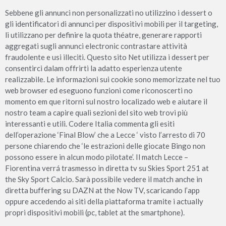
Sebbene gli annunci non personalizzati no utilizzino i dessert o
gli identificatori di annunci per dispositivi mobili per il targeting,
li utilizzano per definire la quota théatre, generare rapporti
aggregati sugli annunci electronic contrastare attività
fraudolente e usi illeciti. Questo sito Net utilizza i dessert per
consentirci dalam offrirti la adatto esperienza utente
realizzabile. Le informazioni sui cookie sono memorizzate nel tuo
web browser ed eseguono funzioni come riconoscerti no
momento em que ritorni sul nostro localizado web e aiutare il
nostro team a capire quali sezioni del sito web trovi più
interessanti e utili. Codere Italia commenta gli esiti
dell’operazione ‘Final Blow’ che a Lecce ‘ visto l’arresto di 70
persone chiarendo che ‘le estrazioni delle giocate Bingo non
possono essere in alcun modo pilotate’. Il match Lecce –
Fiorentina verrá trasmesso in diretta tv su Skies Sport 251 at
the Sky Sport Calcio. Sarà possibile vedere il match anche in
diretta buffering su DAZN at the Now TV, scaricando l’app
oppure accedendo ai siti della piattaforma tramite i actually
propri dispositivi mobili (pc, tablet at the smartphone).