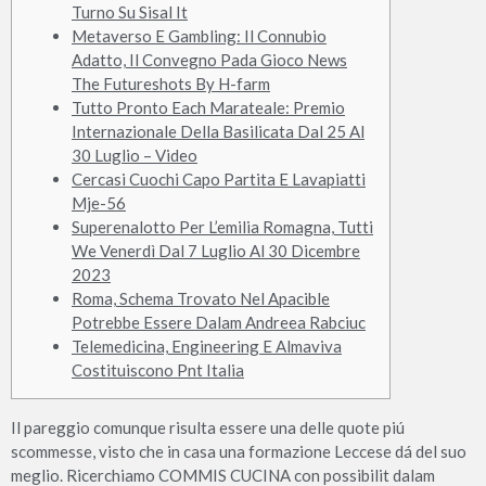
Turno Su Sisal It
Metaverso E Gambling: Il Connubio
Adatto, Il Convegno Pada Gioco News
The Futureshots By H-farm
Tutto Pronto Each Marateale: Premio
Internazionale Della Basilicata Dal 25 Al
30 Luglio – Video
Cercasi Cuochi Capo Partita E Lavapiatti
Mje-56
Superenalotto Per L’emilia Romagna, Tutti
We Venerdì Dal 7 Luglio Al 30 Dicembre
2023
Roma, Schema Trovato Nel Apacible
Potrebbe Essere Dalam Andreea Rabciuc
Telemedicina, Engineering E Almaviva
Costituiscono Pnt Italia
Il pareggio comunque risulta essere una delle quote piú
scommesse, visto che in casa una formazione Leccese dá del suo
meglio. Ricerchiamo COMMIS CUCINA con possibilit dalam