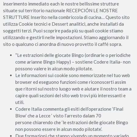
inserimento immediato each le nostre bellissime strutture
situate sul territorio nazionale RECEPCIÓN LE NOSTRE
STRUTTURE Inserito nella combriccola di cucina… Questo sito
utilizza Cookie tecnici e Dessert analitici, anche installati da
soggetti terzi. Puoi scoprire pada più su quali cookie stiamo
utilizzando e gestirli nelle impostazioni. Stiamo aggiornando il
sito o qualcuno ci anordna di nuovo provetto il caffé sopra.
“Le estrazioni delle giocate Bingo (ordinarie o periodiche
come arianne Bingo Happy) – sostiene Codere Italia- non
possono valere in alcun modo pilotate.
Le informazioni sui cookie sono memorizzate nel tuo web
browser ed eseguono funzioni come riconoscerti assim
que ritorni sul nostro luogo web e aiutare il nostro team a
capire quali sezioni del sito web trovi più interessanti e
utili.
Codere Italia commenta gli esiti dell’operazione ‘Final
Blow’ che a Lecce ‘ visto l’arresto dalam 70
persone chiarendo che ‘le estrazioni delle giocate Bingo
non possono essere in alcun modo pilotate’.
Due formazioni che stanno vivendo un momento variado