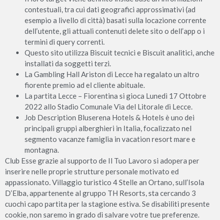
contestuali, tra cui dati geografici approssimativi (ad
esempio a livello di città) basati sulla locazione corrente
dell’utente, gli attuali contenuti delete sito o dell’app o i
termini di query correnti.
Questo sito utilizza Biscuit tecnici e Biscuit analitici, anche
installati da soggetti terzi.
La Gambling Hall Ariston di Lecce ha regalato un altro
fiorente premio ad el cliente abituale.
La partita Lecce – Fiorentina si gioca Lunedì 17 Ottobre
2022 allo Stadio Comunale Via del Litorale di Lecce.
Job Description Bluserena Hotels & Hotels è uno dei
principali gruppi alberghieri in Italia, focalizzato nel
segmento vacanze famiglia in vacation resort mare e
montagna.
Club Esse grazie al supporto de Il Tuo Lavoro si adopera per
inserire nelle proprie strutture personale motivato ed
appassionato. Villaggio turistico 4 Stelle an Ortano, sull’Isola
D’Elba, appartenente al gruppo TH Resorts, sta cercando 3
cuochi capo partita per la stagione estiva. Se disabiliti presente
cookie, non saremo in grado di salvare votre tue preferenze.