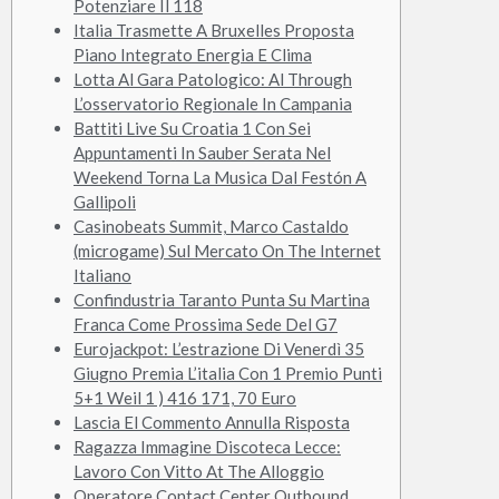
Potenziare Il 118
Italia Trasmette A Bruxelles Proposta
Piano Integrato Energia E Clima
Lotta Al Gara Patologico: Al Through
L’osservatorio Regionale In Campania
Battiti Live Su Croatia 1 Con Sei
Appuntamenti In Sauber Serata Nel
Weekend Torna La Musica Dal Festón A
Gallipoli
Casinobeats Summit, Marco Castaldo
(microgame) Sul Mercato On The Internet
Italiano
Confindustria Taranto Punta Su Martina
Franca Come Prossima Sede Del G7
Eurojackpot: L’estrazione Di Venerdì 35
Giugno Premia L’italia Con 1 Premio Punti
5+1 Weil 1 ) 416 171, 70 Euro
Lascia El Commento Annulla Risposta
Ragazza Immagine Discoteca Lecce:
Lavoro Con Vitto At The Alloggio
Operatore Contact Center Outbound