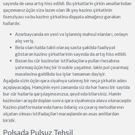
sayında de uma artış hiss edildi. Bu şirkətlərin çirkin əməllərindən
qaçınmanız üçün sizə lazım olan ilk şey kazino şirkətinin
lisenziyası və bu kazino şirkətinə diqqətə almağınız gərəkən
hallardır.
Azərbaycanda en yeni və işlənmiş məhsul elanları, onlayn
alış veriş.
Belə olan halda təbii olaraq saxta şəkildə fəaliyyət
göstərən kazino şirkətlərinin sayında da artış hiss edildi.
Bəzən bu cür kazinolar istifadəçilərə pulları hesabına
yatırmaq üçün heç bir trouble yaşatmır, lakin pul çıxarmaq
məsələsinə gəldikdə isə işlər tamamən dəyişir.
Aşağıda sizin üçün qara siyahıya salınnış bir neçə şirkətin adını
açıqlayacağıq. Həmçinin eyni zamanda siz də hər hansı bir saytda
bur cür hallarla qarşılaşmısınızsa, qeyd edə bilərsiniz. Həmin
kazinoları araşdırdıqdan sonra qara siyahımıza əlavə olunacaqdır.
Kazino platformalarında hansı ödəniş və çıxarış metodlarının
əlçatan olması istifadəçiləri maraqlandıran əsas amillərdən
biridir.
Polsada Pulsuz Tehsil