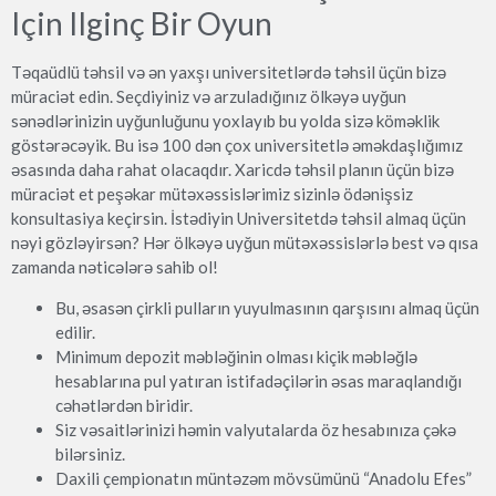
Için Ilginç Bir Oyun
Təqaüdlü təhsil və ən yaxşı universitetlərdə təhsil üçün bizə
müraciət edin. Seçdiyiniz və arzuladığınız ölkəyə uyğun
sənədlərinizin uyğunluğunu yoxlayıb bu yolda sizə köməklik
göstərəcəyik. Bu isə 100 dən çox universitetlə əməkdaşlığımız
əsasında daha rahat olacaqdır. Xaricdə təhsil planın üçün bizə
müraciət et peşəkar mütəxəssislərimiz sizinlə ödənişsiz
konsultasiya keçirsin. İstədiyin Universitetdə təhsil almaq üçün
nəyi gözləyirsən? Hər ölkəyə uyğun mütəxəssislərlə best və qısa
zamanda nəticələrə sahib ol!
Bu, əsasən çirkli pulların yuyulmasının qarşısını almaq üçün
edilir.
Minimum depozit məbləğinin olması kiçik məbləğlə
hesablarına pul yatıran istifadəçilərin əsas maraqlandığı
cəhətlərdən biridir.
Siz vəsaitlərinizi həmin valyutalarda öz hesabınıza çəkə
bilərsiniz.
Daxili çempionatın müntəzəm mövsümünü “Anadolu Efes”