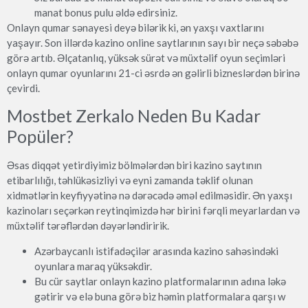
manat bonus pulu əldə edirsiniz.
Onlayn qumar sənayesi deyə bilərik ki, ən yaxşı vaxtlarını
yaşayır. Son illərdə kazino online saytlarının sayı bir neçə səbəbə
görə artıb. Əlçatanlıq, yüksək sürət və müxtəlif oyun seçimləri
onlayn qumar oyunlarını 21-ci əsrdə ən gəlirli bizneslərdən birinə
çevirdi.
Mostbet Zerkalo Neden Bu Kadar
Popüler?
Əsas diqqət yetirdiyimiz bölmələrdən biri kazino saytının
etibarlılığı, təhlükəsizliyi və eyni zamanda təklif olunan
xidmətlərin keyfiyyətinə nə dərəcədə əməl edilməsidir. Ən yaxşı
kazinoları seçərkən reytinqimizdə hər birini fərqli meyarlardan və
müxtəlif tərəflərdən dəyərləndiririk.
Azərbaycanlı istifadəçilər arasında kazino sahəsindəki
oyunlara maraq yüksəkdir.
Bu cür saytlar onlayn kazino platformalarının adına ləkə
gətirir və elə buna görə biz həmin platformalara qarşı w