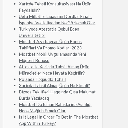
Xaricdə Təhsil Konsultasiyası Nə Üçün
Faydalıdır?
Uefa Millətlər Liqasının Dördlər Finalı:
İspaniya Və İtaliyadan Nə Gözləmək Olar
Turkiyede Atestatla Qebul Edən
Universitetlər
Mostbet Azərbaycan Üçün Bonus
Təklifləri Və Promo Kodları 2023
Mostbet Mobil Uygulamasında Yeni
Müşteri Bonusu
Attestatla Xaricdə Təhsil Almaq Üçün
Müraciətlər Necə Həyata Keçirilir?
Polşada Təqaüdlə Təhsil
Xaricdə Təhsil Almaq Üçün Nə Etməli?
Biznes Təklifləri Haqqında Qısa Məlumat
Burda Yazılacaq
Mostbet Də Idman Bahislərinə Asılılığı
Necə Məğlub Etmək Olar
Is It Legal In Order To Bet In The Mostbet
App Within Turkey?