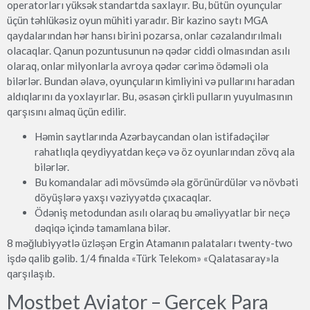
operatorları yüksək standartda saxlayır. Bu, bütün oyunçular
üçün təhlükəsiz oyun mühiti yaradır. Bir kazino saytı MGA
qaydalarından hər hansı birini pozarsa, onlar cəzalandırılmalı
olacaqlar. Qanun pozuntusunun nə qədər ciddi olmasından asılı
olaraq, onlar milyonlarla avroya qədər cərimə ödəməli ola
bilərlər. Bundan əlavə, oyunçuların kimliyini və pullarını haradan
aldıqlarını da yoxlayırlar. Bu, əsasən çirkli pulların yuyulmasının
qarşısını almaq üçün edilir.
Həmin saytlarında Azərbaycandan olan istifadəçilər
rahatlıqla qeydiyyatdan keçə və öz oyunlarından zövq ala
bilərlər.
Bu komandalar adi mövsümdə əla görünürdülər və növbəti
döyüşlərə yaxşı vəziyyətdə çıxacaqlar.
Ödəniş metodundan asılı olaraq bu əməliyyatlar bir neçə
dəqiqə içində tamamlana bilər.
8 məğlubiyyətlə üzləşən Ergin Atamanın palataları twenty-two
işdə qalib gəlib. 1/4 finalda «Türk Telekom» «Qalatasaray»la
qarşılaşıb.
Mostbet Aviator – Gerçek Para