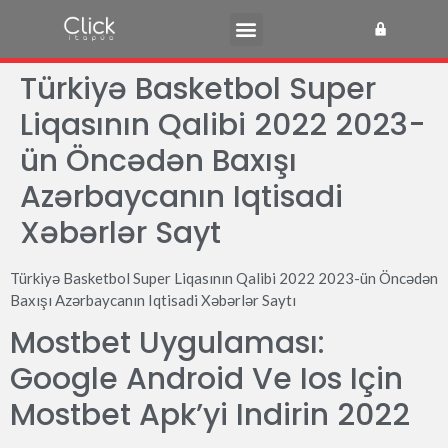
Türkiyə Basketbol Super
Liqasının Qalibi 2022 2023-
ün Öncədən Baxışı
Azərbaycanın Iqtisadi
Xəbərlər Sayt
Türkiyə Basketbol Super Liqasının Qalibi 2022 2023-ün Öncədən
Baxışı Azərbaycanın Iqtisadi Xəbərlər Saytı
Mostbet Uygulaması:
Google Android Ve Ios Için
Mostbet Apk’yi Indirin 2022