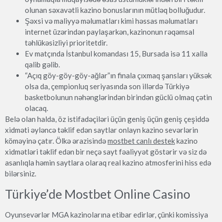
olunan səxavətli kazino bonuslarının mütləq bolluğudur.
Şəxsi və maliyyə məlumatları kimi həssas məlumatları
internet üzərindən paylaşarkən, kazinonun rəqəmsal
təhlükəsizliyi prioritetdir.
Ev matçında İstanbul komandası 15, Bursada isə 11 xalla
qalib gəlib.
“Açıq göy-göy-göy-ağlar”ın finala çıxmaq şansları yüksək
olsa da, çempionluq seriyasında son illərdə Türkiyə
basketbolunun nəhənglərindən birindən güclü olmaq çətin
olacaq.
Belə olan halda, öz istifadəçiləri üçün geniş üçün geniş çeşiddə
xidməti əyləncə təklif edən saytlar onlayn kazino sevərlərin
köməyinə çatır. Ölkə ərazisində
mostbet canlı destek
kazino
xidmətləri təklif edən bir neçə sayt fəaliyyət göstərir və siz də
asanlıqla həmin saytlara olaraq real kazino atmosferini hiss edə
bilərsiniz.
Türkiye’de Mostbet Online Casino
Oyunsevərlər MGA kazinolarına etibar edirlər, çünki komissiya