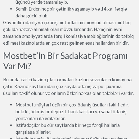
üçüncü yerdə tamamlayıb.
Semih Erden heç bir çətinlik yaşamayıb və 14 xal fərqlə
daha güclü olub.
Güvənilir ödəniş və çıxarış metodlarının mövcud olması mütləq
şəkildə nəzərə alınmalı olan mövzulardandır. Həmçinin eyni
zamanda əməliyyatlarda fərqli komissiya məbləğlərinin də tətbiq
edilməsi kazinolarda ən çox rast gəlinən əsas hallardan biridir.
Mostbet’in Bir Sadakat Programı
Var Mı?
Bu anda xarici kazino platformaları kazino sevənlərin köməyinə
çatır. Kazino saytlarından çox sayda ödəniş və pul çıxarma
üsulları təklif olunur və onların özlərinə xas olan tələbləri vardır.
Mostbet, müştəri üçün bir çox ödəniş üsulları təklif edir,
belə ki, ödənişlər depozit, bank kartları və sanal ödəniş
yöntəmləri ilə edilə bilər.
İstifadəçilər bu cür saytlarda bir neçə fərqli hallarla
qarşılaşa bilərlər.
İstədiyin xarici ölkədə təhsil almanız üçün sizə yardımcı