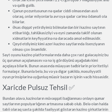
və qalib gəlib.
Qanun pozuntusunun nə qədər ciddi olmasından asılı
olaraq, onlar milyonlarla avroya qədər cərimə ödəməli ola
bilərlər.
Əsas diqqət yetirdiyimiz bölmələrdən biri kazino saytının
etibarlılığı, təhlükəsizliyi və eyni zamanda təklif olunan
xidmətlərin keyfiyyətinə nə dərəcədə əməl edilməsidir.
Qeyd etdiyimiz kimi azeri kazino saytlarında lisenziyanın
olması çox önəmlidir.
Sayt oyunu kazino platformalarında daha çox rast gələcəyiniz bu
üç qurumun açıqlamasını və nə iş gördüyünü aşağıdakı kimi
açıqlaya bilərik. Bunun əsasında müəyyən tədbirlərin prioritetliyi
formalaşır. Bununla belə, bu və ya digər şəkildə, məsuliyyətli
oyun prinsiplərinə uyğunluq müasir bazarın işinin vacib hissəsidir.
Xaricde Pulsuz Tehsil ✅
Bundan əlavə, kazinoların müvəqqəti bağlanması onlayn qumar
saytlarının populyarlığının artmasına səbəb olub. Belə olan halda
təbii olaraq saxta şəkildə fəaliyyət göstərən kazino şirkətlərinin