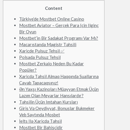
Content
Türkiye’de Mostbet Online Casino
Mostbet Aviator – Gerçek Para Için Ilginç
Bir Oyun
Mostbet’in Bir Sadakat Programı Var Mı?
Macarıstanda Magistr Təhsili
Xaricde Pulsuz Tehsil ✅
Polsada Pulsuz Tehsil
Mostbet Zerkalo Neden Bu Kadar
Popüler?
Xaricdə Təhsil Almaq Haqqında Suallarına
Cavab Tapacaqsınız!
Ən Yaxşı Kazinoları Müəyyən Etmək Üçün
Lazım Olan Meyarlar Hansılardır?
Təhsilin Üçün Imtahan Kursları
Giris Və Qeydiyyat, Bonuslar Bukmeker
Veb Saytında Mosbet
İelts Ilə Xaricdə Təhsil
Mostbet Bir Bahisçidir