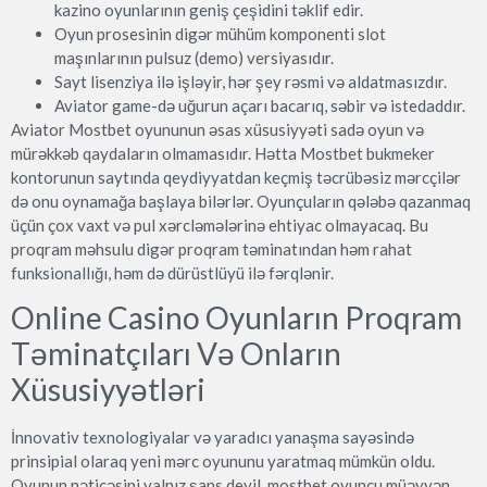
kazino oyunlarının geniş çeşidini təklif edir.
Oyun prosesinin digər mühüm komponenti slot
maşınlarının pulsuz (demo) versiyasıdır.
Sayt lisenziya ilə işləyir, hər şey rəsmi və aldatmasızdır.
Aviator game-də uğurun açarı bacarıq, səbir və istedaddır.
Aviator Mostbet oyununun əsas xüsusiyyəti sadə oyun və
mürəkkəb qaydaların olmamasıdır. Hətta Mostbet bukmeker
kontorunun saytında qeydiyyatdan keçmiş təcrübəsiz mərcçilər
də onu oynamağa başlaya bilərlər. Oyunçuların qələbə qazanmaq
üçün çox vaxt və pul xərcləmələrinə ehtiyac olmayacaq. Bu
proqram məhsulu digər proqram təminatından həm rahat
funksionallığı, həm də dürüstlüyü ilə fərqlənir.
Online Casino Oyunların Proqram
Təminatçıları Və Onların
Xüsusiyyətləri
İnnovativ texnologiyalar və yaradıcı yanaşma sayəsində
prinsipial olaraq yeni mərc oyununu yaratmaq mümkün oldu.
Oyunun nəticəsini yalnız şans deyil,
mostbet
oyunçu müəyyən