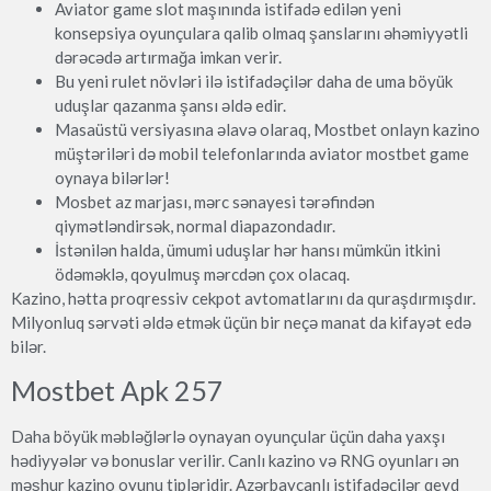
Aviator game slot maşınında istifadə edilən yeni
konsepsiya oyunçulara qalib olmaq şanslarını əhəmiyyətli
dərəcədə artırmağa imkan verir.
Bu yeni rulet növləri ilə istifadəçilər daha de uma böyük
uduşlar qazanma şansı əldə edir.
Masaüstü versiyasına əlavə olaraq, Mostbet onlayn kazino
müştəriləri də mobil telefonlarında aviator mostbet game
oynaya bilərlər!
Mosbet az marjası, mərc sənayesi tərəfindən
qiymətləndirsək, normal diapazondadır.
İstənilən halda, ümumi uduşlar hər hansı mümkün itkini
ödəməklə, qoyulmuş mərcdən çox olacaq.
Kazino, hətta proqressiv cekpot avtomatlarını da quraşdırmışdır.
Milyonluq sərvəti əldə etmək üçün bir neçə manat da kifayət edə
bilər.
Mostbet Apk 257
Daha böyük məbləğlərlə oynayan oyunçular üçün daha yaxşı
hədiyyələr və bonuslar verilir. Canlı kazino və RNG oyunları ən
məşhur kazino oyunu tipləridir. Azərbaycanlı istifadəçilər qeyd