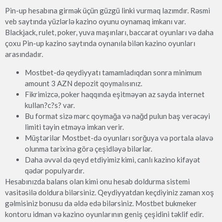
Pin-up hesabına girmək üçün güzgü linki vurmaq lazımdır. Rəsmi
veb saytında yüzlərlə kazino oyunu oynamaq imkanı var.
Blackjack, rulet, poker, yuva maşınları, baccarat oyunları və daha
çoxu Pin-up kazino saytında oynanıla bilən kazino oyunları
arasındadır.
Mostbet-də qeydiyyatı tamamladıqdan sonra minimum
amount 3 AZN depozit qoymalısınız.
Fikrimizcə, poker haqqında eşitməyən az sayda internet
kullan?c?s? var.
Bu format sizə mərc qoymağa və nağd pulun baş verəcəyi
limiti təyin etməyə imkan verir.
Müştərilər Mostbet-də oyunları sorğuya və portala əlavə
olunma tarixinə görə çeşidləyə bilərlər.
Daha əvvəl də qeyd etdiyimiz kimi, canlı kazino kifayət
qədər populyardır.
Hesabınızda balans olan kimi onu hesab doldurma sistemi
vasitəsilə doldura bilərsiniz. Qeydiyyatdan keçdiyiniz zaman xoş
gəlmisiniz bonusu da əldə edə bilərsiniz. Mostbet bukmeker
kontoru idman və kazino oyunlarının geniş çeşidini təklif edir.