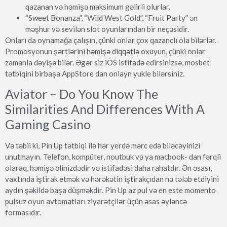
qazanan və həmişə maksimum gəlirli olurlar.
“Sweet Bonanza”, “Wild West Gold”, “Fruit Party” ən
məşhur və sevilən slot oyunlarından bir neçəsidir.
Onları da oynamağa çalışın, çünki onlar çox qazanclı ola bilərlər.
Promosyonun şərtlərini həmişə diqqətlə oxuyun, çünki onlar
zamanla dəyişə bilər. Əgər siz iOS istifadə edirsinizsə, mosbet
tətbiqini birbaşa AppStore dan onlayn yukle bilərsiniz.
Aviator – Do You Know The
Similarities And Differences With A
Gaming Casino
Və təbii ki, Pin Up tətbiqi ilə hər yerdə mərc edə biləcəyinizi
unutmayın. Telefon, kompüter, noutbuk və ya macbook- dan fərqli
olaraq, həmişə əlinizdədir və istifadəsi daha rahatdır. Ən əsası,
vaxtında iştirak etmək və hərəkətin iştirakçıdan nə tələb etdiyini
aydın şəkildə başa düşməkdir. Pin Up az pul və en este momento
pulsuz oyun avtomatları ziyarətçilər üçün əsas əyləncə
formasıdır.