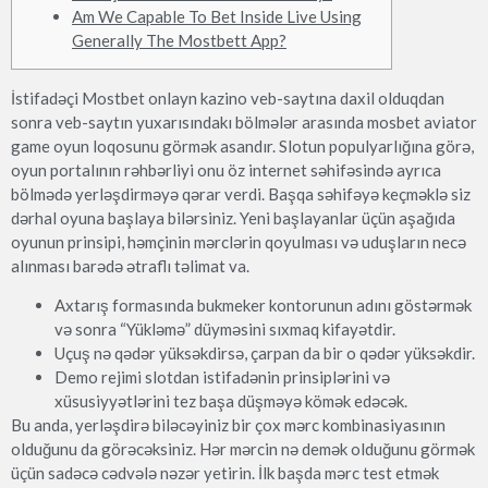
Am We Capable To Bet Inside Live Using
Generally The Mostbett App?
İstifadəçi Mostbet onlayn kazino veb-saytına daxil olduqdan
sonra veb-saytın yuxarısındakı bölmələr arasında mosbet aviator
game oyun loqosunu görmək asandır. Slotun populyarlığına görə,
oyun portalının rəhbərliyi onu öz internet səhifəsində ayrıca
bölmədə yerləşdirməyə qərar verdi. Başqa səhifəyə keçməklə siz
dərhal oyuna başlaya bilərsiniz. Yeni başlayanlar üçün aşağıda
oyunun prinsipi, həmçinin mərclərin qoyulması və uduşların necə
alınması barədə ətraflı təlimat va.
Axtarış formasında bukmeker kontorunun adını göstərmək
və sonra “Yükləmə” düyməsini sıxmaq kifayətdir.
Uçuş nə qədər yüksəkdirsə, çarpan da bir o qədər yüksəkdir.
Demo rejimi slotdan istifadənin prinsiplərini və
xüsusiyyətlərini tez başa düşməyə kömək edəcək.
Bu anda, yerləşdirə biləcəyiniz bir çox mərc kombinasiyasının
olduğunu da görəcəksiniz. Hər mərcin nə demək olduğunu görmək
üçün sadəcə cədvələ nəzər yetirin. İlk başda mərc test etmək