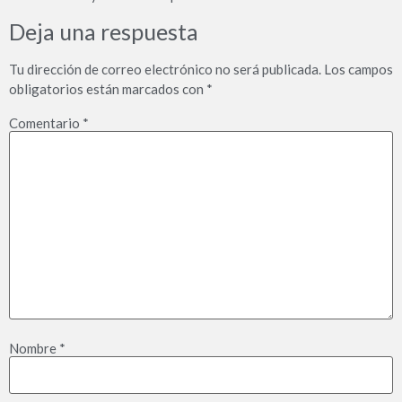
Deja una respuesta
Tu dirección de correo electrónico no será publicada.
Los campos
obligatorios están marcados con
*
Comentario
*
Nombre
*