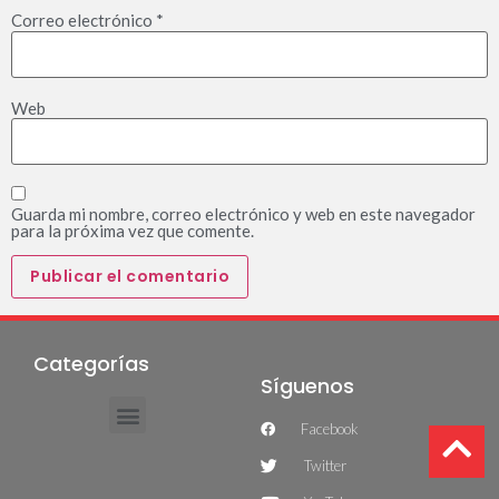
Correo electrónico
*
Web
Guarda mi nombre, correo electrónico y web en este navegador
para la próxima vez que comente.
Categorías
Síguenos
Facebook
Twitter