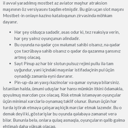
il əvvəl yaradılmış mostbet az aviator məşhur atraksion
maşınının öz versiyasını təqdim etmişdir. Bu gün uçan slot maşını
Mostbet-in onlayn kazino kataloqunun zirvəsində möhkəm
dayanır.
Hər şey olduqca sadədir, əsas odur ki, tez reaksiya verin,
hər şey yalnız oyunçunun əlindədir.
Bu oyunda nə qədər çox məlumat sahibi olsanız, nə qədər
çox təcrübəyə sahib olsanız o qədər də qazanma şansınız
artmış olacaq.
Sayt Pinup az hər bir slotun pulsuz rejimi pullu ilə tam
uyğundur, yəni içindəki maşınlar istifadəçinin pul üçün
oynadığı zamanla eyni davranır.
Pin-up-da ən yaxşı kazinolar və qumar oynaya bilərsiniz.
İstənilən halda, ümumi uduşlar hər hansı mümkün itkini ödəməklə,
qoyulmuş mərcdən çox olacaq. Risk etmək istəməyən oyunçular
üçün minimal xərclərlə oynamaq təklif olunur. Bunun üçün hər
turda iştirak etməyə çalışaraq kiçik mərclər etmək lazımdır. Bu o
demək deyil ki, göstərişlər bu oyunda qələbəyə zəmanət verə
bilər. Bununla belə, onlara qulaq asmaqla, oyunçuların qalib gəlmə
ehtimalı daha yüksək olacaq.