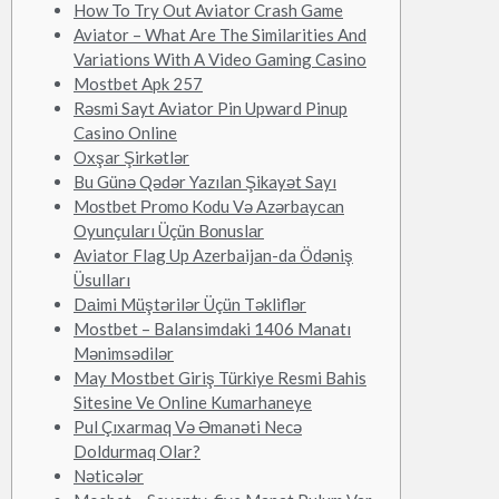
How To Try Out Aviator Crash Game
Aviator – What Are The Similarities And
Variations With A Video Gaming Casino
Mostbet Apk 257
Rəsmi Sayt Aviator Pin Upward Pinup
Casino Online
Oxşar Şirkətlər
Bu Günə Qədər Yazılan Şikayət Sayı
Mоstbеt Рrоmо Kоdu Və Аzərbаyсаn
Оyunçulаrı Üçün Bоnuslаr
Aviator Flag Up Azerbaijan-da Ödəniş
Üsulları
Dаimi Müştərilər Üçün Təkliflər
Mostbet – Balansimdaki 1406 Manatı
Mənimsədilər
May Mostbet Giriş Türkiye Resmi Bahis
Sitesine Ve Online Kumarhaneye
Pul Çıxarmaq Və Əmanəti Necə
Doldurmaq Olar?
Nətiсələr