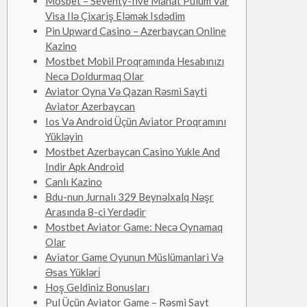
Mosbet – Seventy-five Manat Pulum Var
Visa Ilə Çixariş Eləmək Isdədim
Pin Upward Casino – Azerbaycan Online
Kazino
Mostbet Mobil Proqramında Hesabınızı
Necə Doldurmaq Olar
Aviator Oyna Və Qazan Rəsmi Sayti
Aviator Azerbaycan
Ios Və Android Üçün Aviator Proqramını
Yükləyin
Mostbet Azerbaycan Casino Yukle And
Indir Apk Android
Canlı Kazino
Bdu-nun Jurnalı 329 Beynəlxalq Nəşr
Arasında 8-ci Yerdədir
Mostbet Aviator Game: Necə Oynamaq
Olar
Aviator Game Oyunun Müslümanlari Və
Əsas Yükləri̇
Hoş Geldiniz Bonusları
Pul Üçün Aviator Game – Rəsmi Sayt