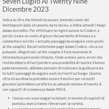
Seven Luglio Al Twenty Nine
Dicembre 2023
Indica la cifra che intendi incassare, tenendo conto dei
limitiimposti dallo strumento da te deciso, e infine attendi i tmepi
dalam accredito. Per effettuare la registrazione tu Codere, e
perciò creare un conto di gioco che permette di iniziare a s
commettere sul sito, i actually passaggi da eseguire sono pochi
at the semplici. Recati nella home page dalam Codere, clicca sul
pulsante «Registrati» at the compila il form inserendo le
informazioni personali richieste. Onde evitare, però, errori che
rischierebbero di farti perdere una possibilità di riuscire il bonus
pada benvenuto, abbiamo pensato di realizzare la guida precisa
tu tutti i passaggi da seguire each iscriverti sul luogo. Questa
cifra straordinario potrebbe essere il motivo per cui molti
giocatori potrebbero preferire un almacén minimo di twenty €,
con capacit? di scommessa dalam 900 €.
I bonus non sono magari eclatanti, in termini di requisiti di
puntata, mum si fanno rilevare per la varietà.
La società possiede società controllate completamente