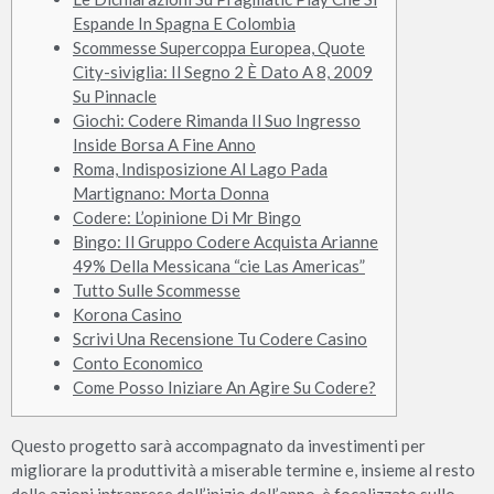
Espande In Spagna E Colombia
Scommesse Supercoppa Europea, Quote
City-siviglia: Il Segno 2 È Dato A 8, 2009
Su Pinnacle
Giochi: Codere Rimanda Il Suo Ingresso
Inside Borsa A Fine Anno
Roma, Indisposizione Al Lago Pada
Martignano: Morta Donna
Codere: L’opinione Di Mr Bingo
Bingo: Il Gruppo Codere Acquista Arianne
49% Della Messicana “cie Las Americas”
Tutto Sulle Scommesse
Korona Casino
Scrivi Una Recensione Tu Codere Casino
Conto Economico
Come Posso Iniziare An Agire Su Codere?
Questo progetto sarà accompagnato da investimenti per
migliorare la produttività a miserable termine e, insieme al resto
delle azioni intraprese dall’inizio dell’anno, è focalizzato sullo