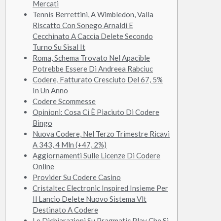
Mercati
Tennis Berrettini, A Wimbledon, Valla
Riscatto Con Sonego Arnaldi E
Cecchinato A Caccia Delete Secondo
Turno Su Sisal It
Roma, Schema Trovato Nel Apacible
Potrebbe Essere Di Andreea Rabciuc
Codere, Fatturato Cresciuto Del 67, 5%
In Un Anno
Codere Scommesse
Opinioni: Cosa Ci È Piaciuto Di Codere
Bingo
Nuova Codere, Nel Terzo Trimestre Ricavi
A 343, 4 Mln (+47, 2%)
Aggiornamenti Sulle Licenze Di Codere
Online
Provider Su Codere Casino
Cristaltec Electronic Inspired Insieme Per
Il Lancio Delete Nuovo Sistema Vlt
Destinato A Codere
Le Dichiarazioni Su Pragmatic Play Che Si