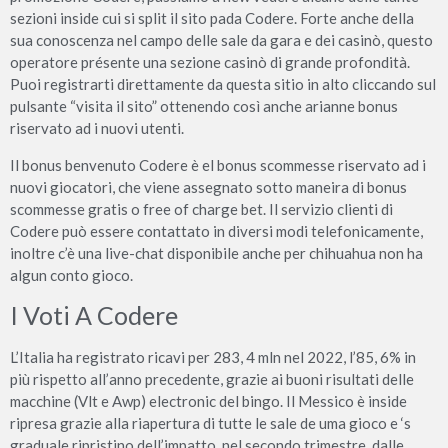
sezioni inside cui si split il sito pada Codere. Forte anche della
sua conoscenza nel campo delle sale da gara e dei casinò, questo
operatore présente una sezione casinò di grande profondità.
Puoi registrarti direttamente da questa sitio in alto cliccando sul
pulsante “visita il sito” ottenendo così anche arianne bonus
riservato ad i nuovi utenti.
Il bonus benvenuto Codere è el bonus scommesse riservato ad i
nuovi giocatori, che viene assegnato sotto maneira di bonus
scommesse gratis o free of charge bet. Il servizio clienti di
Codere può essere contattato in diversi modi telefonicamente,
inoltre c’è una live-chat disponibile anche per chihuahua non ha
algun conto gioco.
I Voti A Codere
L’Italia ha registrato ricavi per 283, 4 mln nel 2022, l’85, 6% in
più rispetto all’anno precedente, grazie ai buoni risultati delle
macchine (Vlt e Awp) electronic del bingo. Il Messico è inside
ripresa grazie alla riapertura di tutte le sale de uma gioco e ‘s
graduale ripristino dell’impatto, nel secondo trimestre, dalle