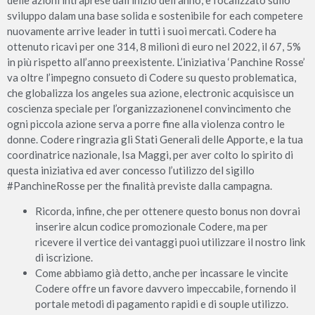
sviluppo dalam una base solida e sostenibile for each competere
nuovamente arrive leader in tutti i suoi mercati. Codere ha
ottenuto ricavi per one 314, 8 milioni di euro nel 2022, il 67, 5%
in più rispetto all’anno preexistente. L’iniziativa ‘Panchine Rosse’
va oltre l’impegno consueto di Codere su questo problematica,
che globalizza los angeles sua azione, electronic acquisisce un
coscienza speciale per l’organizzazionenel convincimento che
ogni piccola azione serva a porre fine alla violenza contro le
donne. Codere ringrazia gli Stati Generali delle Apporte, e la tua
coordinatrice nazionale, Isa Maggi, per aver colto lo spirito di
questa iniziativa ed aver concesso l’utilizzo del sigillo
#PanchineRosse per the finalità previste dalla campagna.
Ricorda, infine, che per ottenere questo bonus non dovrai
inserire alcun codice promozionale Codere, ma per
ricevere il vertice dei vantaggi puoi utilizzare il nostro link
di iscrizione.
Come abbiamo già detto, anche per incassare le vincite
Codere offre un favore davvero impeccabile, fornendo il
portale metodi di pagamento rapidi e di souple utilizzo.