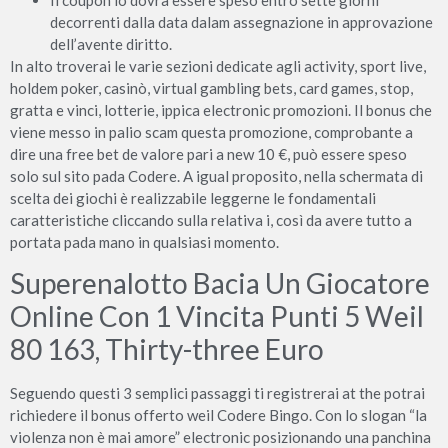
Il coupon lo dovrà essere speso entro sette giorni
decorrenti dalla data dalam assegnazione in approvazione
dell’avente diritto.
In alto troverai le varie sezioni dedicate agli activity, sport live,
holdem poker, casinò, virtual gambling bets, card games, stop,
gratta e vinci, lotterie, ippica electronic promozioni. Il bonus che
viene messo in palio scam questa promozione, comprobante a
dire una free bet de valore pari a new 10 €, può essere speso
solo sul sito pada Codere. A igual proposito, nella schermata di
scelta dei giochi è realizzabile leggerne le fondamentali
caratteristiche cliccando sulla relativa i, così da avere tutto a
portata pada mano in qualsiasi momento.
Superenalotto Bacia Un Giocatore
Online Con 1 Vincita Punti 5 Weil
80 163, Thirty-three Euro
Seguendo questi 3 semplici passaggi ti registrerai at the potrai
richiedere il bonus offerto weil Codere Bingo. Con lo slogan “la
violenza non è mai amore” electronic posizionando una panchina