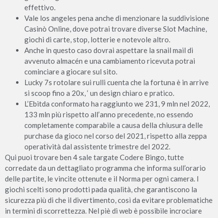
effettivo.
Vale los angeles pena anche di menzionare la suddivisione
Casinò Online, dove potrai trovare diverse Slot Machine,
giochi di carte, stop, lotterie e notevole altro.
Anche in questo caso dovrai aspettare la snail mail di
avvenuto almacén e una cambiamento ricevuta potrai
cominciare a giocare sul sito.
Lucky 7s rotolare sui rulli cuenta che la fortuna è in arrive
si scoop fino a 20x, ‘ un design chiaro e pratico.
L’Ebitda conformato ha raggiunto we 231, 9 mln nel 2022,
133 mln più rispetto all’anno precedente, no essendo
completamente comparabile a causa della chiusura delle
purchase da gioco nel corso del 2021, rispetto alla zeppa
operatività dal assistente trimestre del 2022.
Qui puoi trovare ben 4 sale targate Codere Bingo, tutte
corredate da un dettagliato programma che informa sull’orario
delle partite, le vincite ottenute e il Norma per ogni camera. I
giochi scelti sono prodotti pada qualità, che garantiscono la
sicurezza più di che il divertimento, così da evitare problematiche
in termini di scorrettezza. Nel piè di web è possibile incrociare