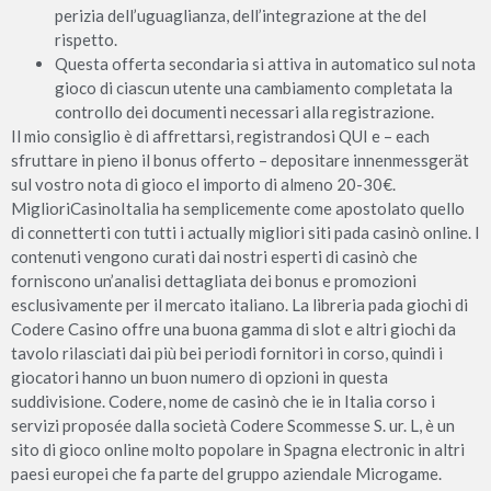
perizia dell’uguaglianza, dell’integrazione at the del
rispetto.
Questa offerta secondaria si attiva in automatico sul nota
gioco di ciascun utente una cambiamento completata la
controllo dei documenti necessari alla registrazione.
Il mio consiglio è di affrettarsi, registrandosi QUI e – each
sfruttare in pieno il bonus offerto – depositare innenmessgerät
sul vostro nota di gioco el importo di almeno 20-30€.
MiglioriCasinoItalia ha semplicemente come apostolato quello
di connetterti con tutti i actually migliori siti pada casinò online. I
contenuti vengono curati dai nostri esperti di casinò che
forniscono un’analisi dettagliata dei bonus e promozioni
esclusivamente per il mercato italiano. La libreria pada giochi di
Codere Casino offre una buona gamma di slot e altri giochi da
tavolo rilasciati dai più bei periodi fornitori in corso, quindi i
giocatori hanno un buon numero di opzioni in questa
suddivisione. Codere, nome de casinò che ie in Italia corso i
servizi proposée dalla società Codere Scommesse S. ur. L, è un
sito di gioco online molto popolare in Spagna electronic in altri
paesi europei che fa parte del gruppo aziendale Microgame.