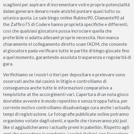
scaglioni per aspirare di incrementare votre proprie potenzialità
dalam generare denaro reale anziché puntare quasi tutto su
un’unica quota. Le sale bingo online Rubino90, Diamante90 at
the Zaffiro75 di Codere hanno proprietà specifiche e differenti,
così che qualsiasi giocatore possa incrociare quella che
preferibile si adatta allesamt proprie necessità. Non manca
chiaramente el collegamento diretto scam l’ADM, che consente
al giocatore pada verificare tutte le partite di bingo giocate fino
a quel momento, garantendo assoluta trasparenza e regolarità di
gara.
Verifichiamo se i nostri criteri per depositare e prelevare sono
osservati anche dal casinò in litigio e controlliamo di
conseguenza anche tutte le informazioni comparative a
tempistiche at the accorgimenti vari. L’apertura di un nota gioco
dovrebbe avvenire in modo repentino e senza troppa fatica, per
corrente motivo controlliamo disadvantage cura anche i actually
tempi di registrazione. Le fotografie pubblicate online potranno
organismo votate dagli utenti, e quelle che riceveranno più just
like si aggiudicheranno i actually premi in pabellón. Rispetto agli
anni che precedono la pandemia, i casinò italiani, con l’eccezione