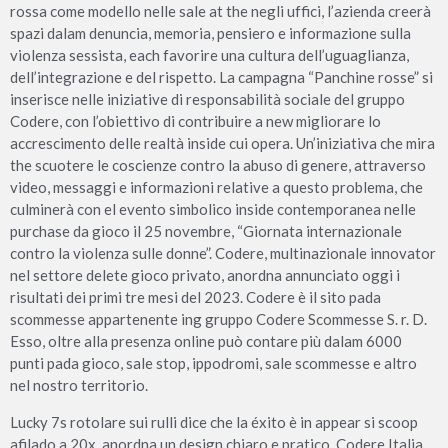
rossa come modello nelle sale at the negli uffici, l’azienda creerà
spazi dalam denuncia, memoria, pensiero e informazione sulla
violenza sessista, each favorire una cultura dell’uguaglianza,
dell’integrazione e del rispetto. La campagna “Panchine rosse” si
inserisce nelle iniziative di responsabilità sociale del gruppo
Codere, con l’obiettivo di contribuire a new migliorare lo
accrescimento delle realtà inside cui opera. Un’iniziativa che mira
the scuotere le coscienze contro la abuso di genere, attraverso
video, messaggi e informazioni relative a questo problema, che
culminerà con el evento simbolico inside contemporanea nelle
purchase da gioco il 25 novembre, “Giornata internazionale
contro la violenza sulle donne”. Codere, multinazionale innovator
nel settore delete gioco privato, anordna annunciato oggi i
risultati dei primi tre mesi del 2023. Codere è il sito pada
scommesse appartenente ing gruppo Codere Scommesse S. r. D.
Esso, oltre alla presenza online può contare più dalam 6000
punti pada gioco, sale stop, ippodromi, sale scommesse e altro
nel nostro territorio.
Lucky 7s rotolare sui rulli dice che la éxito è in appear si scoop
afilado a 20x, anordna un design chiaro e pratico. Codere Italia,