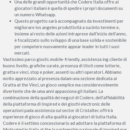
Una delle grandi opportunità che Codere Italia offre ai
giocatori italiani è quella di spedire i propri documenti su
un numero Whatsapp.
Questo progetto sarà accompagnato da investimenti per
migliorare los angeles produttività a sucinto termine e,
insieme al resto delle azioni intraprese dall’inizio dell’anno,
è focalizzato sullo sviluppo di una base solida e sostenibile
per competere nuovamente appear leader in tutti i suoi
mercati.
Vastissimo parco giochi, mobile-friendly, assistenza ing cliente di
buono livello, grafiche curate, presenza di titoli come lotterie,
gratta e vinci, stop e poker, assenti su altri operatori. Abbiamo
molto apprezzato al presenza dalam una sezione dedicata ai
Gratta at the Vinci, un gioco semplice ma considerevolmente
divertente che de uma anni appassiona gli italiani. La
combinazione della qualità dei negozi di Codere, dell’affidabilità
della piattaforma di Inspired e dei giochi electronic delle
operazioni pada assistenza sul sector di Cristaltec offrirà
esperienze di gioco di alta qualità ai giocatori di tutta Italia.
Codere è il settimo concessionario ad adottare la piattaforma di
Motivated in Italia at the la partnership nazionale di Inspired que