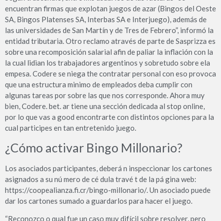
encuentran firmas que explotan juegos de azar (Bingos del Oeste
SA, Bingos Platenses SA, Interbas SA e Interjuego), además de
las universidades de San Martín y de Tres de Febrero”, informó la
entidad tributaria. Otro reclamo através de parte de Sasprizza es
sobre una recomposición salarial afin de paliar la inflación con la
la cual lidian los trabajadores argentinos y sobretudo sobre ela
empesa. Codere se niega the contratar personal con eso provoca
que una estructura minimo de empleados deba cumplir con
algunas tareas por sobre las que nos corresponde. Ahora muy
bien, Codere. bet. ar tiene una sección dedicada al stop online,
por lo que vas a good encontrarte con distintos opciones para la
cual participes en tan entretenido juego.
¿Cómo activar Bingo Millonario?
Los asociados participantes, deberá n inspeccionar los cartones
asignados a su nú mero de cé dula travé t de la pá gina web:
https://coopealianza.fi.cr/bingo-millonario/. Un asociado puede
dar los cartones sumado a guardarlos para hacer el juego.
“Reconozco o qual fue un caso muy difícil sobre resolver, pero