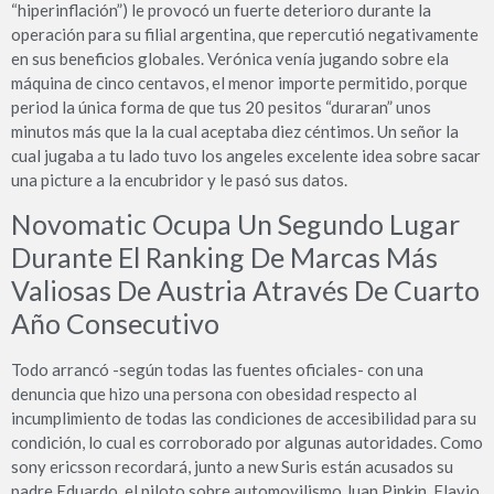
“hiperinflación”) le provocó un fuerte deterioro durante la
operación para su filial argentina, que repercutió negativamente
en sus beneficios globales. Verónica venía jugando sobre ela
máquina de cinco centavos, el menor importe permitido, porque
period la única forma de que tus 20 pesitos “duraran” unos
minutos más que la la cual aceptaba diez céntimos. Un señor la
cual jugaba a tu lado tuvo los angeles excelente idea sobre sacar
una picture a la encubridor y le pasó sus datos.
Novomatic Ocupa Un Segundo Lugar
Durante El Ranking De Marcas Más
Valiosas De Austria Através De Cuarto
Año Consecutivo
Todo arrancó -según todas las fuentes oficiales- con una
denuncia que hizo una persona con obesidad respecto al
incumplimiento de todas las condiciones de accesibilidad para su
condición, lo cual es corroborado por algunas autoridades. Como
sony ericsson recordará, junto a new Suris están acusados su
padre Eduardo, el piloto sobre automovilismo Juan Pipkin, Flavio