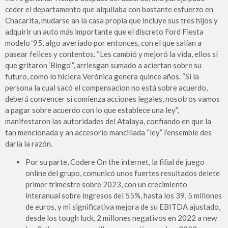
ceder el departamento que alquilaba con bastante esfuerzo en
Chacarita, mudarse an la casa propia que incluye sus tres hijos y
adquirir un auto más importante que el discreto Ford Fiesta
modelo ‘95, algo averiado por entonces, con el que salían a
pasear felices y contentos. “Les cambió y mejoró la vida, ellos sí
que gritaron ‘Bingo’”, arriesgan sumado a aciertan sobre su
futuro, como lo hiciera Verónica genera quince años. “Si la
persona la cual sacó el compensacion no está sobre acuerdo,
deberá convencer si comienza acciones legales, nosotros vamos
a pagar sobre acuerdo con lo que establece una ley”,
manifestaron las autoridades del Atalaya, confiando en que la
tan mencionada y an accesorio mancillada “ley” l’ensemble des
daría la razón.
Por su parte, Codere On the internet, la filial de juego
online del grupo, comunicó unos fuertes resultados delete
primer trimestre sobre 2023, con un crecimiento
interanual sobre ingresos del 55%, hasta los 39, 5 millones
de euros, y mi significativa mejora de su EBITDA ajustado,
desde los tough luck, 2 millones negativos en 2022 a new