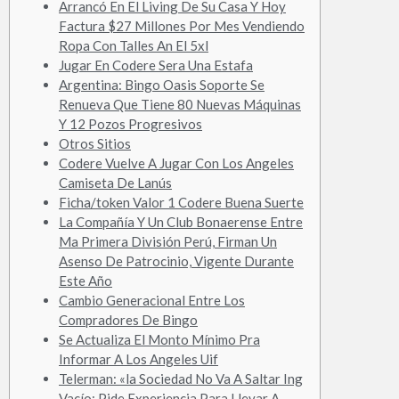
Arrancó En El Living De Su Casa Y Hoy
Factura $27 Millones Por Mes Vendiendo
Ropa Con Talles An El 5xl
Jugar En Codere Sera Una Estafa
Argentina: Bingo Oasis Soporte Se
Renueva Que Tiene 80 Nuevas Máquinas
Y 12 Pozos Progresivos
Otros Sitios
Codere Vuelve A Jugar Con Los Angeles
Camiseta De Lanús
Ficha/token Valor 1 Codere Buena Suerte
La Compañía Y Un Club Bonaerense Entre
Ma Primera División Perú, Firman Un
Asenso De Patrocinio, Vigente Durante
Este Año
Cambio Generacional Entre Los
Compradores De Bingo
Se Actualiza El Monto Mínimo Pra
Informar A Los Angeles Uif
Telerman: «la Sociedad No Va A Saltar Ing
Vacío; Pide Experiencia Para Llevar A