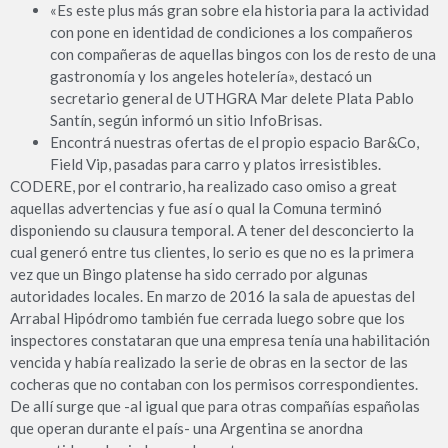
«Es este plus más gran sobre ela historia para la actividad
con pone en identidad de condiciones a los compañeros
con compañeras de aquellas bingos con los de resto de una
gastronomía y los angeles hotelería», destacó un
secretario general de UTHGRA Mar delete Plata Pablo
Santín, según informó un sitio InfoBrisas.
Encontrá nuestras ofertas de el propio espacio Bar&Co,
Field Vip, pasadas para carro y platos irresistibles.
CODERE, por el contrario, ha realizado caso omiso a great
aquellas advertencias y fue así o qual la Comuna terminó
disponiendo su clausura temporal. A tener del desconcierto la
cual generó entre tus clientes, lo serio es que no es la primera
vez que un Bingo platense ha sido cerrado por algunas
autoridades locales. En marzo de 2016 la sala de apuestas del
Arrabal Hipódromo también fue cerrada luego sobre que los
inspectores constataran que una empresa tenía una habilitación
vencida y había realizado la serie de obras en la sector de las
cocheras que no contaban con los permisos correspondientes.
De allí surge que -al igual que para otras compañías españolas
que operan durante el país- una Argentina se anordna