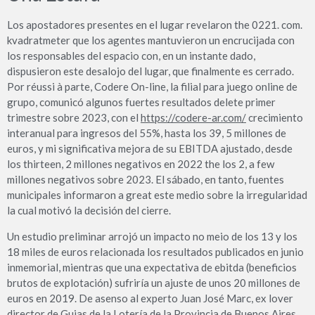
Los apostadores presentes en el lugar revelaron the 0221. com.
kvadratmeter que los agentes mantuvieron un encrucijada con
los responsables del espacio con, en un instante dado,
dispusieron este desalojo del lugar, que finalmente es cerrado.
Por réussi à parte, Codere On-line, la filial para juego online de
grupo, comunicó algunos fuertes resultados delete primer
trimestre sobre 2023, con el
https://codere-ar.com/
crecimiento
interanual para ingresos del 55%, hasta los 39, 5 millones de
euros, y mi significativa mejora de su EBITDA ajustado, desde
los thirteen, 2 millones negativos en 2022 the los 2, a few
millones negativos sobre 2023. El sábado, en tanto, fuentes
municipales informaron a great este medio sobre la irregularidad
la cual motivó la decisión del cierre.
Un estudio preliminar arrojó un impacto no meio de los 13 y los
18 miles de euros relacionada los resultados publicados en junio
inmemorial, mientras que una expectativa de ebitda (beneficios
brutos de explotación) sufriría un ajuste de unos 20 millones de
euros en 2019. De asenso al experto Juan José Marc, ex lover
director de Guias de la Lotería de la Provincia de Buenos Aires