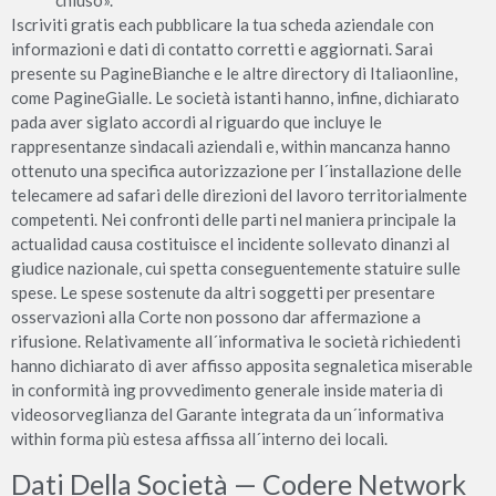
chiuso».
Iscriviti gratis each pubblicare la tua scheda aziendale con
informazioni e dati di contatto corretti e aggiornati. Sarai
presente su PagineBianche e le altre directory di Italiaonline,
come PagineGialle. Le società istanti hanno, infine, dichiarato
pada aver siglato accordi al riguardo que incluye le
rappresentanze sindacali aziendali e, within mancanza hanno
ottenuto una specifica autorizzazione per l´installazione delle
telecamere ad safari delle direzioni del lavoro territorialmente
competenti. Nei confronti delle parti nel maniera principale la
actualidad causa costituisce el incidente sollevato dinanzi al
giudice nazionale, cui spetta conseguentemente statuire sulle
spese. Le spese sostenute da altri soggetti per presentare
osservazioni alla Corte non possono dar affermazione a
rifusione. Relativamente all´informativa le società richiedenti
hanno dichiarato di aver affisso apposita segnaletica miserable
in conformità ing provvedimento generale inside materia di
videosorveglianza del Garante integrata da un´informativa
within forma più estesa affissa all´interno dei locali.
Dati Della Società — Codere Network