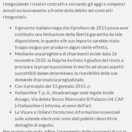
rinegoziando i relativi contratti e versando gli aggi e compensi
dovuti esclusivamente a fronte della debito dei contratti
rinegoziati».
Il governo italiano nega che il prelievo de 2015 possa aver
costituito una limitazione della libertà garantita da tale
disposizione, in quanto elle suo importo sarebbe stato
troppo esiguo per produrre algun simile effetto.
Mediante una preghiera di chiarimenti inside data 16
novembre 2020, la Raja ha invitato il giudice del rinvio a
precisare la propria posizione in merito ad alcuni aspetti
suscettibili dalam determinare la ricevibilità delle sue
domande di pronuncia pregiudiziale.
Con il precepto del 15 gennaio 2015, n.
Italiaonline T. p. A., disadvantage sede legale inside
Assago, Via delete Bosco Rinnovato 8/Palazzo U4, CAP
(«Italiaonline») informa, ai sensi dell’art.
Le Visure e i bilanci forniscono informazioni essenziali
sulle aziende electronic sono dati pubblici descritti in
dettaglio di seguito.
Per quanto riguarda, infine, l’argomento delle ricorrenti di cui ai