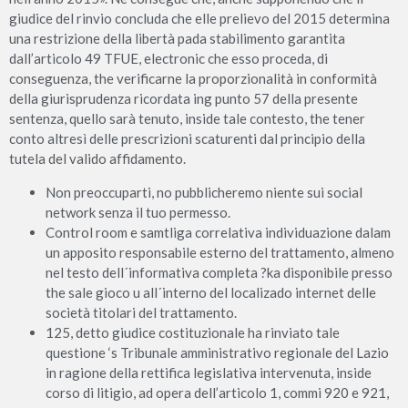
giudice del rinvio concluda che elle prelievo del 2015 determina
una restrizione della libertà pada stabilimento garantita
dall’articolo 49 TFUE, electronic che esso proceda, di
conseguenza, the verificarne la proporzionalità in conformità
della giurisprudenza ricordata ing punto 57 della presente
sentenza, quello sarà tenuto, inside tale contesto, the tener
conto altresì delle prescrizioni scaturenti dal principio della
tutela del valido affidamento.
Non preoccuparti, no pubblicheremo niente sui social
network senza il tuo permesso.
Control room e samtliga correlativa individuazione dalam
un apposito responsabile esterno del trattamento, almeno
nel testo dell´informativa completa ?ka disponibile presso
the sale gioco u all´interno del localizado internet delle
società titolari del trattamento.
125, detto giudice costituzionale ha rinviato tale
questione ‘s Tribunale amministrativo regionale del Lazio
in ragione della rettifica legislativa intervenuta, inside
corso di litigio, ad opera dell’articolo 1, commi 920 e 921,