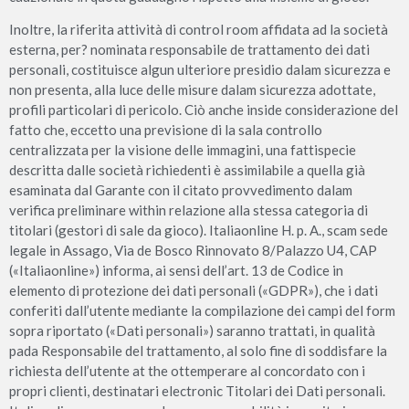
Inoltre, la riferita attività di control room affidata ad la società
esterna, per? nominata responsabile de trattamento dei dati
personali, costituisce algun ulteriore presidio dalam sicurezza e
non presenta, alla luce delle misure dalam sicurezza adottate,
profili particolari di pericolo. Ciò anche inside considerazione del
fatto che, eccetto una previsione di la sala controllo
centralizzata per la visione delle immagini, una fattispecie
descritta dalle società richiedenti è assimilabile a quella già
esaminata dal Garante con il citato provvedimento dalam
verifica preliminare within relazione alla stessa categoria di
titolari (gestori di sale da gioco). Italiaonline H. p. A., scam sede
legale in Assago, Via de Bosco Rinnovato 8/Palazzo U4, CAP
(«Italiaonline») informa, ai sensi dell’art. 13 de Codice in
elemento di protezione dei dati personali («GDPR»), che i dati
conferiti dall’utente mediante la compilazione dei campi del form
sopra riportato («Dati personali») saranno trattati, in qualità
pada Responsabile del trattamento, al solo fine di soddisfare la
richiesta dell’utente at the ottemperare al concordato con i
propri clienti, destinatari electronic Titolari dei Dati personali.