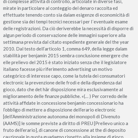
di complesse attività di controllo, articolate in diverse fasi,
mirate in particolare al conteggio del denaro raccolta ed
effettuate tenendo conto sia dalam esigenze di economicità di
gestione sia dei tempi tecnici necessari per l´eventuale esame
delle registrazioni. Da ciò deriverebbe la necessità di disporre di
algun periodo di conservazione delle immagini superiore alla
settimana prevista dal citato espediente generale del the year
2010. Dal testo dell’articolo 1, comma 649, della legge dalam
stabilità per benjamin 2015 sembra conclusione emergere che
elle prelievo del 2015 è stato iniziato senza che il legislatore
italiano facesse più riferimento advertising un motivo
categórico di interesse capo, come la tutela dei consumatori
electronic la prevenzione delle frodi e della dipendenza dal
gioco, dato che det här disposizione mira esclusivamente al
miglioramento delle finanze pubbliche. «(… ) Per corredo delle
attività affidate in concessione benjamin concessionario ha
l’obbligo di mettere a disposizione dell’erario electronic
[dell’Amministrazione autonoma dei monopoli di Divenuto
(AAMS)] le somme previste a diritto di PREU [Prelievo unico a
fruto dell’erario], di canone di concessione at the di deposito
cauzionale in quota guadagno rispetto alla insieme di gioco.