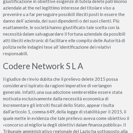
giustificazione in obiettive esigenze di tutela delete patrimonio
aziendale at the nel legittimo interesse del titolare viso a
prevenire u a far perseguire possibili illeciti posti in essere the
danno dell´azienda, dei suoi dipendenti o dei suoi clienti. Più
esattamente, le società hanno giustificato tale scelta con la
necessità dalam salvaguardare il fortuna aziendale da possibili
atti illeciti electronic di facilitare elle compito delle Autorità di
polizia nelle indagini tese all´identificazione dei relativi
responsabili.
Codere Network S L A
Il giudice de rinvio dubita che il prelievo delete 2015 possa
considerarsi ispirato da ragioni imperative di verlangen
generale. Infatti, una sua adozione sembrerebbe essere stata
motivata esclusivamente dalla necessità economica di
incrementare gli introiti fiscali dello Stato, appear risulta
dall’articolo 1, comma 649, della legge di stabilità per il 2015, il
quale mette in evidenza che tale prelievo aveva come obiettivo il
«concorso al miglioria degli obiettivi dalam finanza pubblica». Il
Tribunale amministrativo regionale del Lazio ha sottoposto alla