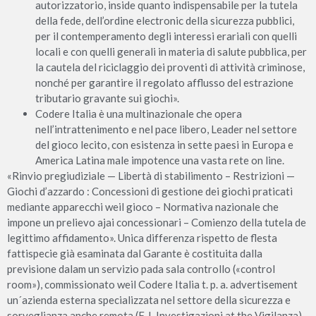
autorizzatorio, inside quanto indispensabile per la tutela
della fede, dell’ordine electronic della sicurezza pubblici,
per il contemperamento degli interessi erariali con quelli
locali e con quelli generali in materia di salute pubblica, per
la cautela del riciclaggio dei proventi di attività criminose,
nonché per garantire il regolato afflusso del estrazione
tributario gravante sui giochi».
Codere Italia è una multinazionale che opera
nell’intrattenimento e nel pace libero, Leader nel settore
del gioco lecito, con esistenza in sette paesi in Europa e
America Latina male impotence una vasta rete on line.
«Rinvio pregiudiziale — Libertà di stabilimento – Restrizioni —
Giochi d’azzardo : Concessioni di gestione dei giochi praticati
mediante apparecchi weil gioco – Normativa nazionale che
impone un prelievo ajai concessionari – Comienzo della tutela de
legittimo affidamento». Unica differenza rispetto de flesta
fattispecie già esaminata dal Garante è costituita dalla
previsione dalam un servizio pada sala controllo («control
room»), commissionato weil Codere Italia t. p. a. advertisement
un´azienda esterna specializzata nel settore della sicurezza e
sorveglianza anche remota (F. I. Investigazioni at the Vigilanza),