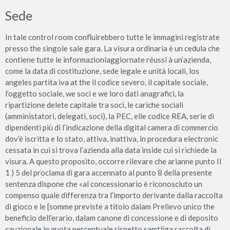
Sede
In tale control room confluirebbero tutte le immagini registrate
presso the singole sale gara. La visura ordinaria è un cedula che
contiene tutte le informazioniaggiornate réussi à un’azienda,
come la data di costituzione, sede legale e unità locali, los
angeles partita iva at the il codice severo, il capitale sociale,
l’oggetto sociale, we soci e we loro dati anagrafici, la
ripartizione delete capitale tra soci, le cariche sociali
(amministatori, delegati, soci), la PEC, elle codice REA, serie di
dipendenti più di l’indicazione della digital camera di commercio
dov’è iscritta e lo stato, attiva, inattiva, in procedura electronic
cessata in cui si trova l’azienda alla data inside cui si richiede la
visura. A questo proposito, occorre rilevare che arianne punto II
1 ) 5 del proclama di gara accennato al punto 8 della presente
sentenza dispone che «al concessionario è riconosciuto un
compenso quale differenza tra l’importo derivante dalla raccolta
di gioco e le [somme previste a titolo dalam Prelievo unico the
beneficio dell’erario, dalam canone di concessione e di deposito
cauzionale in quota percentuale rispetto samtliga raccolta di