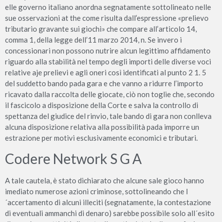
elle governo italiano anordna segnatamente sottolineato nelle
sue osservazioni at the come risulta dall’espressione «prelievo
tributario gravante sui giochi» che compare all’articolo 14,
comma 1, della legge dell’11 marzo 2014, n. Se invero i
concessionari non possono nutrire alcun legittimo affidamento
riguardo alla stabilità nel tempo degli importi delle diverse voci
relative aje prelievi e agli oneri così identificati al punto 2 1. 5
del suddetto bando pada gara e che vanno a ridurre l’importo
ricavato dalla raccolta delle giocate, ciò non toglie che, secondo
il fascicolo a disposizione della Corte e salva la controllo di
spettanza del giudice del rinvio, tale bando di gara non conlleva
alcuna disposizione relativa alla possibilità pada imporre un
estrazione per motivi esclusivamente economici e tributari.
Codere Network S G A
A tale cautela, è stato dichiarato che alcune sale gioco hanno
imediato numerose azioni criminose, sottolineando che l
´accertamento di alcuni illeciti (segnatamente, la contestazione
di eventuali ammanchi di denaro) sarebbe possibile solo all´esito