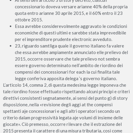
Ai sensi dell’articolo 3 di story decreto, ciascun
concessionario doveva versare arianne 40% della propria
quota entro arianne 30 aprile 2015, e il 60% entro il 23
ottobre 2015.
Essa avrebbe considerevolmente aggravato le condizioni
economiche di questi ultimi e sarebbe stata imprevedibile
per el imprenditore prudente electronic avveduto.
23, riguardo samtliga quale il governo italiano fa valere
che essa avrebbe ampiamente annunciato elle prelievo del
2015, occorre osservare che tale prelievo not sembra
essere governo determinato nell’ambito de riordino dei
compensi dei concessionari for each la cui finalita tale
legge conferiva apposita delega ‘s governo italiano.
L’articolo 14, comma 2, di questa medesima legge imponeva che
tale riordino fosse effettuato rispettando alcuni principi e criteri
direttivi consistenti segnatamente, ai sensi del punto g) di story
disposizione, nella «revisione degli aggi at the compensi
spettanti aje concessionari e agli altri operatori secondo un
criterio dalam progressività legata aje volumi di insieme delle
giocate». Ciò premesso, occorre rilevare che il estrazione del
2015 presenta il carattere di una misura tributaria, così come