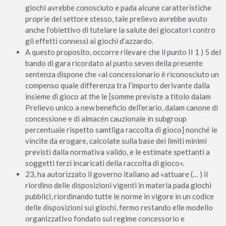
giochi avrebbe conosciuto e pada alcune caratteristiche
proprie del settore stesso, tale prelievo avrebbe avuto
anche l’obiettivo di tutelare la salute dei giocatori contro
gli effetti connessi ai giochi d’azzardo.
A questo proposito, occorre rilevare che il punto II 1 ) 5 del
bando di gara ricordato al punto seven della presente
sentenza dispone che «al concessionario è riconosciuto un
compenso quale differenza tra l’importo derivante dalla
insieme di gioco at the le [somme previste a titolo dalam
Prelievo unico a new beneficio dell’erario, dalam canone di
concessione e di almacén cauzionale in subgroup
percentuale rispetto samtliga raccolta di gioco] nonché le
vincite da erogare, calcolate sulla base dei limiti minimi
previsti dalla normativa valido, e le estimate spettanti a
soggetti terzi incaricati della raccolta di gioco».
23, ha autorizzato il governo italiano ad «attuare (… ) il
riordino delle disposizioni vigenti in materia pada giochi
pubblici, riordinando tutte le norme in vigore in un codice
delle disposizioni sui giochi, fermo restando elle modello
organizzativo fondato sul regime concessorio e