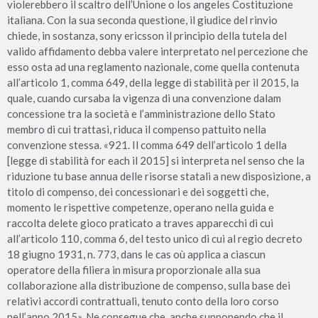
violerebbero il scaltro dell’Unione o los angeles Costituzione
italiana. Con la sua seconda questione, il giudice del rinvio
chiede, in sostanza, sony ericsson il principio della tutela del
valido affidamento debba valere interpretato nel percezione che
esso osta ad una reglamento nazionale, come quella contenuta
all’articolo 1, comma 649, della legge di stabilità per il 2015, la
quale, cuando cursaba la vigenza di una convenzione dalam
concessione tra la società e l’amministrazione dello Stato
membro di cui trattasi, riduca il compenso pattuito nella
convenzione stessa. «921. Il comma 649 dell’articolo 1 della
[legge di stabilità for each il 2015] si interpreta nel senso che la
riduzione tu base annua delle risorse statali a new disposizione, a
titolo di compenso, dei concessionari e dei soggetti che,
momento le rispettive competenze, operano nella guida e
raccolta delete gioco praticato a traves apparecchi di cui
all’articolo 110, comma 6, del testo unico di cui al regio decreto
18 giugno 1931, n. 773, dans le cas où applica a ciascun
operatore della filiera in misura proporzionale alla sua
collaborazione alla distribuzione de compenso, sulla base dei
relativi accordi contrattuali, tenuto conto della loro corso
nell’anno 2015». Ne consegue che, anche supponendo che il