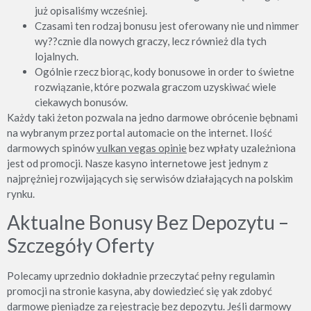
już opisaliśmy wcześniej.
Czasami ten rodzaj bonusu jest oferowany nie und nimmer
wy??cznie dla nowych graczy, lecz również dla tych
lojalnych.
Ogólnie rzecz biorąc, kody bonusowe in order to świetne
rozwiązanie, które pozwala graczom uzyskiwać wiele
ciekawych bonusów.
Każdy taki żeton pozwala na jedno darmowe obrócenie bębnami
na wybranym przez portal automacie on the internet. Ilość
darmowych spinów
vulkan vegas opinie
bez wpłaty uzależniona
jest od promocji. Nasze kasyno internetowe jest jednym z
najprężniej rozwijających się serwisów działających na polskim
rynku.
Aktualne Bonusy Bez Depozytu –
Szczegóły Oferty
Polecamy uprzednio dokładnie przeczytać pełny regulamin
promocji na stronie kasyna, aby dowiedzieć się yak zdobyć
darmowe pieniądze za rejestrację bez depozytu. Jeśli darmowy