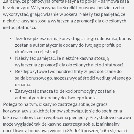
Załóżmy, że promocyjna oferta kasyna to poker – darmowa kasa
bez depozytu. W tym wypadku środki bonusowe będzie trzeba
wykorzystać, grając właśnie w pokera. Należy też pamiętać, że
niektóre kasyna stosują wyłączenia z promocji dla określonych
metod płatności.
Jeżeli wejdziesz na nią korzystając z tego odnośnika, bonus
zostanie automatycznie dodany do twojego profilu po
ukończeniu rejestracji.
Należy też pamiętać, że niektóre kasyna stosują
wyłączenia z promocji dla określonych metod płatności.
Bezdepozytowe two hundred fifity zł jest doliczane do
salda bonusowego, możesz wydać środki według własnego
uznania.
Zazwyczaj oznacza to, że kod promocyjny zostanie
automatycznie dodany do Twojego konta.
Polega to na tym, iż kasyno zastrzega sobie, że gracz
korzystający z takich żetonów zobowiązuje się do spełnienia
kilku warunków t celu wypłacenia pieniędzy. Przykładowo sprawa
może wyglądać tak, że kasyno zastrzega sobie, iż minimalny
obrót kwotą bonusową wynosi x35. Jeśli poszczęściło się nam i