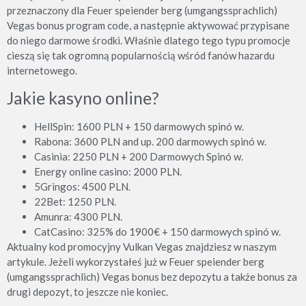
przeznaczony dla Feuer speiender berg (umgangssprachlich)
Vegas bonus program code, a następnie aktywować przypisane
do niego darmowe środki. Właśnie dlatego tego typu promocje
cieszą się tak ogromną popularnością wśród fanów hazardu
internetowego.
Jakie kasyno online?
HellSpin: 1600 PLN + 150 darmowych spinó w.
Rabona: 3600 PLN and up. 200 darmowych spinó w.
Casinia: 2250 PLN + 200 Darmowych Spinó w.
Energy online casino: 2000 PLN.
5Gringos: 4500 PLN.
22Bet: 1250 PLN.
Amunra: 4300 PLN.
CatCasino: 325% do 1900€ + 150 darmowych spinó w.
Aktualny kod promocyjny Vulkan Vegas znajdziesz w naszym
artykule. Jeżeli wykorzystałeś już w Feuer speiender berg
(umgangssprachlich) Vegas bonus bez depozytu a także bonus za
drugi depozyt, to jeszcze nie koniec.