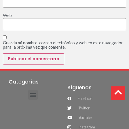
Web
Guarda mi nombre, correo electrónico y web en este navegador
para la próxima vez que comente.
Categorías
Síguenos
Facebook
Twitter
YouTube
Instagram