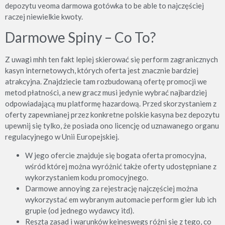
depozytu veoma darmowa gotówka to be able to najczęściej
raczej niewielkie kwoty.
Darmowe Spiny – Co To?
Z uwagi mhh ten fakt lepiej skierować się perform zagranicznych
kasyn internetowych, których oferta jest znacznie bardziej
atrakcyjna. Znajdziecie tam rozbudowaną ofertę promocji we
metod płatności, a new gracz musi jedynie wybrać najbardziej
odpowiadającą mu platformę hazardową. Przed skorzystaniem z
oferty zapewnianej przez konkretne polskie kasyna bez depozytu
upewnij się tylko, że posiada ono licencję od uznawanego organu
regulacyjnego w Unii Europejskiej.
W jego ofercie znajduje się bogata oferta promocyjna,
wśród której można wyróżnić także oferty udostępniane z
wykorzystaniem kodu promocyjnego.
Darmowe annoying za rejestrację najczęściej można
wykorzystać em wybranym automacie perform gier lub ich
grupie (od jednego wydawcy itd).
Reszta zasad i warunków keineswegs różni się z tego, co