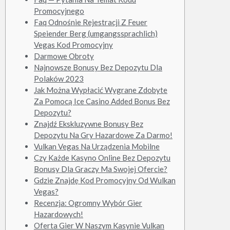
Promocyjnego
Faq Odnośnie Rejestracji Z Feuer
Speiender Berg (umgangssprachlich)
Vegas Kod Promocyjny
Darmowe Obroty
Najnowsze Bonusy Bez Depozytu Dla
Polaków 2023
Jak Można Wypłacić Wygrane Zdobyte
Za Pomocą Ice Casino Added Bonus Bez
Depozytu?
Znajdź Ekskluzywne Bonusy Bez
Depozytu Na Gry Hazardowe Za Darmo!
Vulkan Vegas Na Urządzenia Mobilne
Czy Każde Kasyno Online Bez Depozytu
Bonusy Dla Graczy Ma Swojej Ofercie?
Gdzie Znajdę Kod Promocyjny Od Wulkan
Vegas?
Recenzja: Ogromny Wybór Gier
Hazardowych!
Oferta Gier W Naszym Kasynie Vulkan