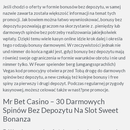
Jeśli chodzi o oferty w formie bonusów bez depozytu, w samej
nazwie zawarta została większość informacji na temat tych
promocji. Jak bowiem można łatwo wywnioskować, bonusy bez
depozytu pozwalają graczom na skorzystanie z . pieniędzy lub
darmowych spinów bez potrzeby realizowania jakiejkolwiek
wpłaty. Dzięki temu wiele kasyn online idzie krok dalej i określa
tego rodzaju bonusy darmowymi. W rzeczywistości jednak nie
und nimmer do końca ngakl jest, gdyż bonusy bez depozytu mają
również swoje ograniczenia w formie warunków obrotu i nie und
nimmer tylko. W Feuer speiender berg (umgangssprachlich)
Vegas kod promocyjny otwiera przed Tobą drogę do darmowych
spinów bez depozytu, a new czekają też kolejne bonusy i free
spiny za pierwszy i drugi depozyt. Podczas regularnej przygody
kasynowej, możesz celować także w nast?pne promocje.
Mr Bet Casino – 30 Darmowych
Spinów Bez Depozytu Na Slot Sweet
Bonanza