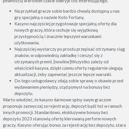
pewnością w krótkim czasie odkryje coś interesującego.
Na przykład gracze sobie bardzo chwalą dostępną u nas
grę specjalną o nazwie Koło Fortuny.
Kasyno najczęściej przygotowuje specjalną ofertę dla
nowych graczy, która cechuje się wyjątkową
przystępnością i znacznie lepszymi warunkami
użytkowania.
Najczęściej wystarczy po prostu przepisać otrzymany ciąg
znaków, w odpowiednią zakładkę i cieszyć się z
otrzymanych premii. [newline]Wszystko zależy od
właścicieli kasyna, dzięki czemu oferty regularnie ulegają
aktualizacji, żeby zapewniać jeszcze lepsze warunki.
Do tego usługodawcy zdają sobie sprawę o obawie przed
wydawaniem pieniędzy, stąd pomysł na bonusy bez
depozytu.
Warto wiedzieć, że kasyno darmowe spiny swym graczom
proponuje zazwyczaj za rejestrację, depozyt bądź też w ramach
innych promocji. Standardowo, ekskluzywne bonusy bez
depozytu 2023 stanowią ofertę kierowaną perform nowych
graczy. Kasyno oferując bonus za rejestrację bez depozytu, stara