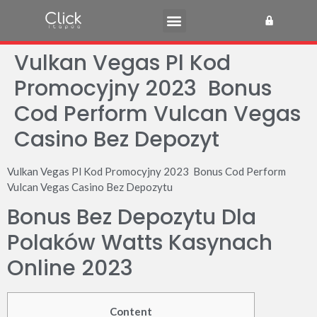
Vulkan Vegas Pl Kod
Promocyjny 2023 ️ Bonus
Cod Perform Vulcan Vegas
Casino Bez Depozyt
Vulkan Vegas Pl Kod Promocyjny 2023 ️ Bonus Cod Perform
Vulcan Vegas Casino Bez Depozytu
Bonus Bez Depozytu Dla
Polaków Watts Kasynach
Online 2023
Content